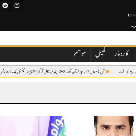
Hom
جزیہ
کاروبار
کھیل
موسم
ظہار
آل پاکستان ایسوسی ایشن آف ہیلتھ اینڈ میڈیکل آرگنائزیشنز اور نیشنل بک فاؤنڈیشن کے اشت