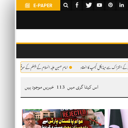
E-PAPER
راک سے میڈیکل کیمپ کا انعقاد
امام حسین علیہ السلام کے چہلم کے موقع پر جلوس کے شرکاء کے لئے
اس کیٹا گری میں
113
خبریں موجود ہیں