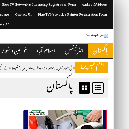
Skip
Blue TV Network’s Internship Registration Form
Audios & Videos
to
content
epage
Contact Us
Blue TV Network’s Painter Registration Form
کالم و ت
پاکستان
انٹرنیشنل
اسلام آباد
خواتین و شوبز
اہم خبریں
پاکستان اور کویت نے مشرقِ وسطیٰ کی صورتحال پر مشاورت، دوطرفہ تعاون مزید مضبوط بنانے کے عزم کا ا
پاکستان