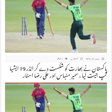
0 تبصرے
مناظر
دسمبر 21, 2025
0
پاکستان نے بھارت کو شکست دے کر انڈر 19 ایشیا
کپ جیت لیا ، سمیر منہاس اور علی رضا اسٹار