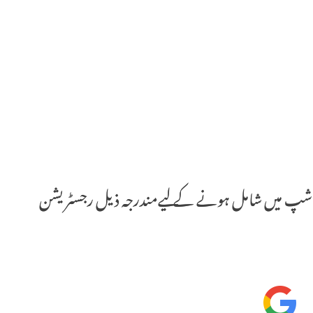
ٹرن شپ میں شامل ہونے کے لیےمندرجہ ذیل رجسٹریشن