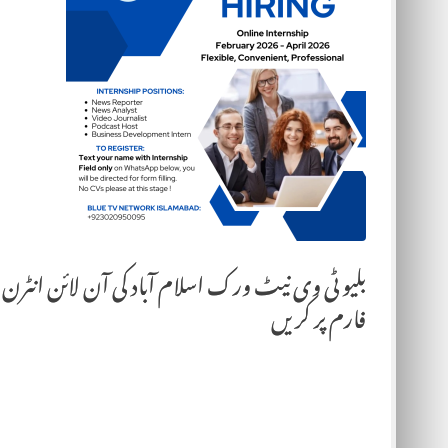
بلیو ٹی وی نیٹ ورک اسلام آباد کی آن لائن ان
فارم پر کریں