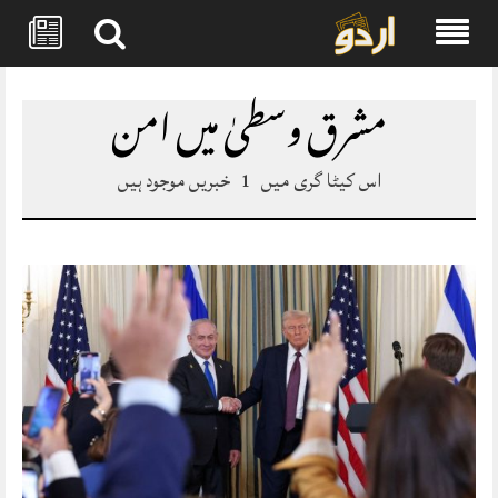
Skip
to
مشرق وسطیٰ میں امن
content
اس کیٹا گری میں
1
خبریں موجود ہیں