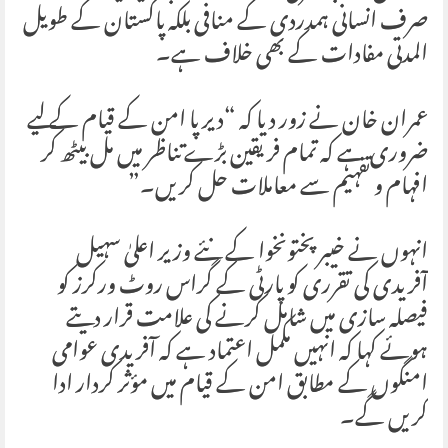
صرف انسانی ہمدردی کے منافی بلکہ پاکستان کے طویل
المدتی مفادات کے بھی خلاف ہے۔
عمران خان نے زور دیا کہ “دیرپا امن کے قیام کے لیے
ضروری ہے کہ تمام فریقین بڑے تناظر میں مل بیٹھ کر
افہام و تفہیم سے معاملات حل کریں۔”
انہوں نے خیبرپختونخوا کے نئے وزیر اعلیٰ سہیل
آفریدی کی تقرری کو پارٹی کے گراس روٹ ورکرز کو
فیصلہ سازی میں شامل کرنے کی علامت قرار دیتے
ہوئے کہا کہ انہیں مکمل اعتماد ہے کہ آفریدی عوامی
امنگوں کے مطابق امن کے قیام میں مؤثر کردار ادا
کریں گے۔