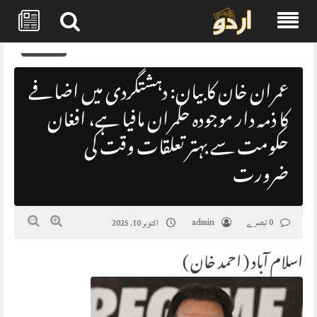
Skip
0
to
content
عمران خان کا بیان: دہشتگردی میں اضافے
کا ذمہ دار موجودہ حکمران مافیا ہے، افغان
حکومت سے بہتر تعلقات وقت کی
ضرورت
0 تبصرے
admin
اکتوبر 10, 2025
اسلام آباد ( احمد خان )