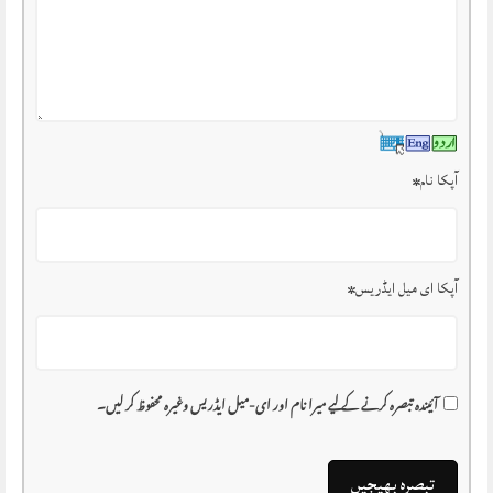
آپکا نام
*
آپکا ای میل ایڈریس
*
آئیندہ تبصرہ کرنے کے لیے میرا نام اور ای-میل ایڈریس وغیرہ محفوظ کر لیں۔