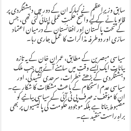
سابق وزیرِاعظم نے کہا کہ ان کے دور میں دہشتگردی پر
قابو پانے کے لیے واضح حکمتِ عملی اپنائی گئی تھی، جس
کے تحت پاکستان اور افغانستان کے درمیان اعتماد
سازی اور دوطرفہ مذاکرات کا عمل جاری رہا۔
سیاسی مبصرین کے مطابق، عمران خان کے یہ تازہ
بیانات ایک ایسے وقت میں سامنے آئے ہیں جب ملک
دہشتگردی کے بڑھتے خطرات، سرحدی کشیدگی، اور
سیاسی عدم استحکام کے باعث مشکلات کا شکار ہے۔
ان کا مؤقف نہ صرف پی ٹی آئی کے سیاسی بیانیے کو
مضبوط بناتا ہے بلکہ موجودہ حکومت کی پالیسیوں پر بھی
براہِ راست تنقید ہے۔