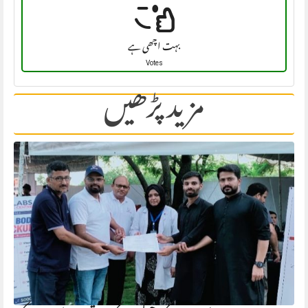
بہت اچھی ہے
Votes
مزید پڑھیں