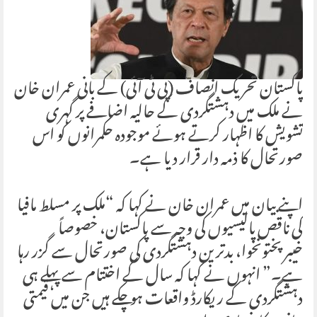
پاکستان تحریک انصاف (پی ٹی آئی) کے بانی عمران خان
نے ملک میں دہشتگردی کے حالیہ اضافے پر گہری
تشویش کا اظہار کرتے ہوئے موجودہ حکمرانوں کو اس
صورتحال کا ذمہ دار قرار دیا ہے۔
اپنے بیان میں عمران خان نے کہا کہ “ملک پر مسلط مافیا
کی ناقص پالیسیوں کی وجہ سے پاکستان، خصوصاً
خیبرپختونخوا، بدترین دہشتگردی کی صورتحال سے گزر رہا
ہے۔” انہوں نے کہا کہ سال کے اختتام سے پہلے ہی
دہشتگردی کے ریکارڈ واقعات ہو چکے ہیں جن میں قیمتی