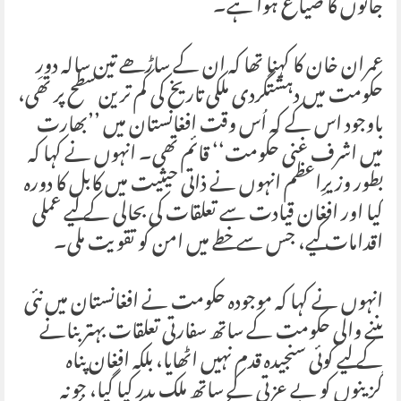
جانوں کا ضیاع ہوا ہے۔
عمران خان کا کہنا تھا کہ ان کے ساڑھے تین سالہ دورِ
حکومت میں دہشتگردی ملکی تاریخ کی کم ترین سطح پر تھی،
باوجود اس کے کہ اُس وقت افغانستان میں ’’بھارت
میں اشرف غنی حکومت‘‘ قائم تھی۔ انہوں نے کہا کہ
بطور وزیرِاعظم انہوں نے ذاتی حیثیت میں کابل کا دورہ
کیا اور افغان قیادت سے تعلقات کی بحالی کے لیے عملی
اقدامات کیے، جس سے خطے میں امن کو تقویت ملی۔
انہوں نے کہا کہ موجودہ حکومت نے افغانستان میں نئی
بننے والی حکومت کے ساتھ سفارتی تعلقات بہتر بنانے
کے لیے کوئی سنجیدہ قدم نہیں اٹھایا، بلکہ افغان پناہ
گزینوں کو بے عزتی کے ساتھ ملک بدر کیا گیا، جو نہ