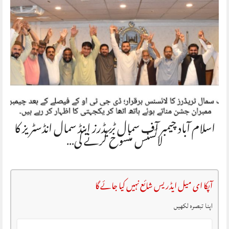
اسلام آباد چیمبر آف سمال ٹریڈرز اینڈ سمال انڈسٹریز کا
لائسنس منسوخ کرنے کی…
آپکا ای میل ایڈریس شائع نہیں کیا جائے گا
اپنا تبصرہ لکھیں