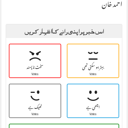
احمد خان
اس خبر پر اپنی رائے کا اظہار کریں
بہتر ہو سکتی تھی
سخت نا پسند
Votes
Votes
اچھی ہے
ٹھیک ہے
Votes
Votes