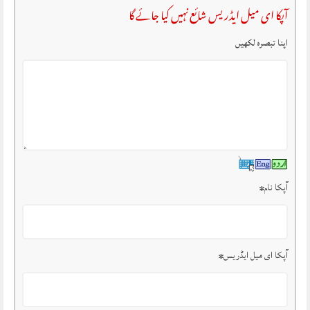
آپکا ای میل ایڈریس شائع نہیں کیا جائے گا
اپنا تبصرہ لکھیں
آپکا نام
*
آپکا ای میل ایڈریس
*