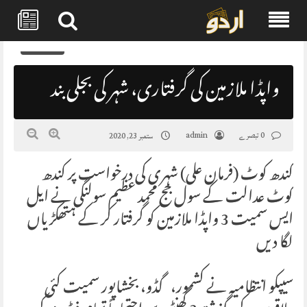
Skip
0
to
content
واپڈا ملازمین کی گرفتاری، شہر کی بجلی بند
0 تبصرے
admin
ستمبر 23, 2020
کندھ کوٹ (فرمان علی) شہری کی درخواست پر کندھ
کوٹ عدالت کے سول جج محمد عظيم سولنگی نے ایل
ایس سمیت 3 واپڈا ملازمین کو گرفتار کر کے ہتھکڑیاں
لگا دیں
سیپکو انتظامیہ نے کشمور، گڈو، بخشاپور سمیت کئی