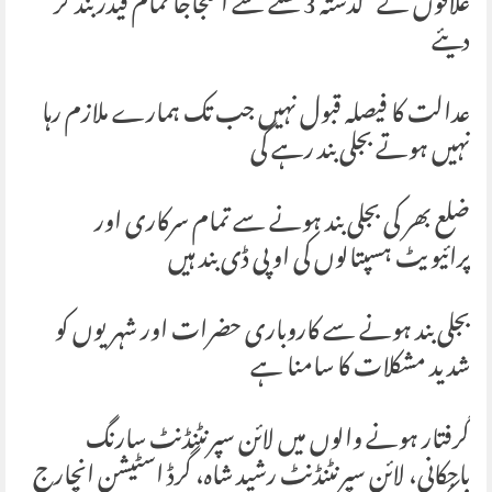
علاقوں کے گذشتہ 3 گھنٹے سے احتجاجاً تمام فیڈر بند کر
دیئے
عدالت کا فیصلہ قبول نہیں جب تک ہمارے ملازم رہا
نہیں ہوتے بجلی بند رہے گی
ضلع بھر کی بجلی بند ہونے سے تمام سرکاری اور
پرائیویٹ ہسپتالوں کی او پی ڈی بند ہیں
بجلی بند ہونے سے کاروباری حضرات اور شہریوں کو
شدید مشکلات کا سامنا ہے
گرفتار ہونے والوں میں لائن سپرنٹنڈنٹ سارنگ
باجکانی، لائن سپرنٹنڈنٹ رشید شاہ، گرڈ اسٹیشن انچارج