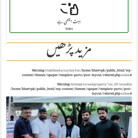
بہت اچھی ہے
Votes
مزید پڑھیں
Warning
: Undefined array key 0 in
/home/bluetvpk/public_html/wp-
content/themes/upaper/template-parts/post-layout/related.php
on line
8
Warning
: Attempt to read property "cat_ID" on null in
/home/bluetvpk/public_html/wp-content/themes/upaper/template-parts/post-
layout/related.php
on line
8