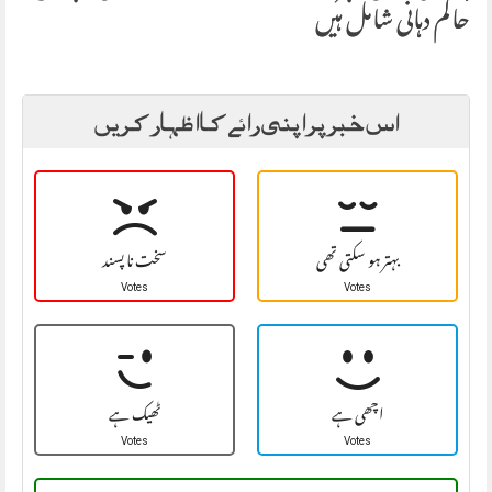
حاکم دہانی شامل ہیں
اس خبر پر اپنی رائے کا اظہار کریں
بہتر ہو سکتی تھی
سخت نا پسند
Votes
Votes
اچھی ہے
ٹھیک ہے
Votes
Votes