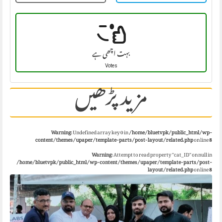
بہت اچھی ہے
Votes
مزید پڑھیں
Warning
: Undefined array key 0 in
/home/bluetvpk/public_html/wp-
content/themes/upaper/template-parts/post-layout/related.php
on line
8
Warning
: Attempt to read property "cat_ID" on null in
/home/bluetvpk/public_html/wp-content/themes/upaper/template-parts/post-
layout/related.php
on line
8