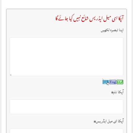
آپکا ای میل ایڈریس شائع نہیں کیا جائے گا
اپنا تبصرہ لکھیں
آپکا نام
*
آپکا ای میل ایڈریس
*