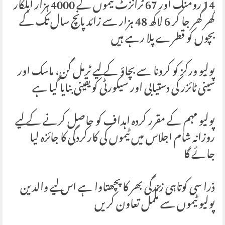
14 رومنگ اور 67 ٹرانزٹ ٹیموں کے 4000 ہزار اہلکار
گھر گھر جا کر 6 لاکھ 48 ہزار سے زائد پانچ سال تک کے
بچوں کو قطرے پلا رہے ہیں
پولیو ورکز کو کرونا سے بچاؤ کے لیے ٹرمل گن، ماسک اور
سینی ٹائزر کی دستیابی اور سیکورٹی کویقینی بنایا گیا ہے
پولیو مہم کے مقرر کردہ اہداف کو حاصل کرنے کے لیے
روزانہ شام اجلاس میں ٹیموں کی کارکردگی کا جائزہ لیا
جائے گا
ذرا سی کوتاہی زندگی بھر کا پچھتاوا ہے اس لیے والدین
پولیو ٹیموں سے مکمل تعاون کریں