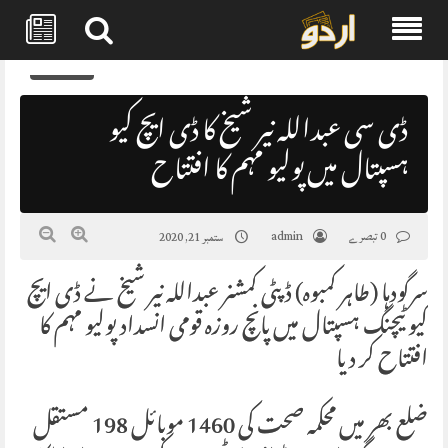
Skip
0
to
content
ڈی سی عبداللہ نیر شیخ کا ڈی ایچ کیو
ہسپتال میں پولیو مہم کا افتتاح
0 تبصرے
admin
ستمبر 21, 2020
سرگودہا (طاہر کمبوہ) ڈپٹی کمشنر عبداللہ نیر شیخ نے ڈی ایچ
کیو ٹیچنگ ہسپتال میں پانچ روزہ قومی انسداد پولیو مہم کا
افتتاح کر دیا
ضلع بھر میں محکمہ صحت کی 1460 موبائل 198 مستقل