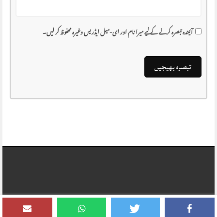
آئیندہ تبصرہ کرنے کے لیے میرا نام اور ای-میل ایڈریس وغیرہ محفوظ کر لیں۔