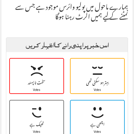
ہمارے ماحول میں پولیو وائرس موجود ہے جس سے
نمٹنے کے لیے ہمیں الرٹ رہنا ہوگا
اس خبر پر اپنی رائے کا اظہار کریں
بہتر ہو سکتی تھی
سخت نا پسند
Votes
Votes
اچھی ہے
ٹھیک ہے
Votes
Votes