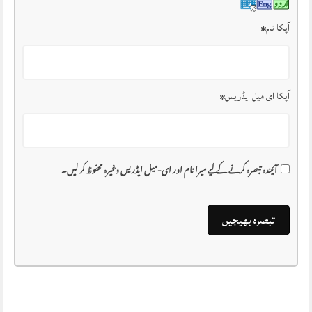
آپکا نام
*
آپکا ای میل ایڈریس
*
آئیندہ تبصرہ کرنے کے لیے میرا نام اور ای-میل ایڈریس وغیرہ محفوظ کر لیں۔