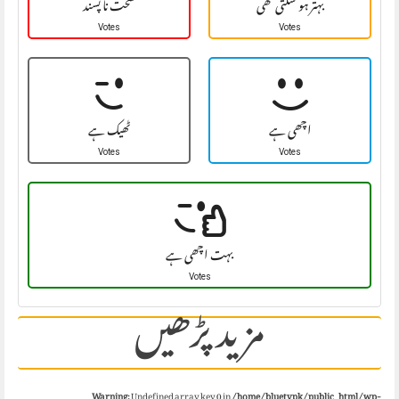
بہتر ہو سکتی تھی
سخت نا پسند
Votes
Votes
اچھی ہے
ٹھیک ہے
Votes
Votes
بہت اچھی ہے
Votes
مزید پڑھیں
Warning
: Undefined array key 0 in
/home/bluetvpk/public_html/wp-