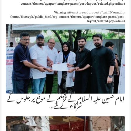
content/themes/upaper/template-parts/post-layout/related.php
on line
8
Warning
: Attempt to read property "cat_ID" on null in
/home/bluetvpk/public_html/wp-content/themes/upaper/template-parts/post-
layout/related.php
on line
8
امام حسین علیہ السلام کے چہلم کے موقع پر جلوس کے
شرکاء کے لئے…