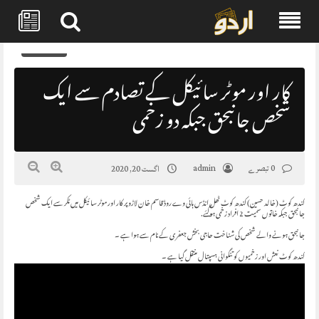
Skip
0
to
content
کار اور موٹر سائیکل کے تصادم سے ایک
شخص جانبحق جبکہ دو زخمی
0 تبصرے
admin
اگست 20, 2020
کندھ کوٹ (خالد حسین) کندھ کوٹ ٹھل انڈس ہائی وے روڈ قاسم خان لاڑو پر کار اور موٹر سائیکل میں ٹکر سے ایک شخص
جانبحق جبکہ خاتوں سمیت 2 افراد زخمی ہوگئے.
جانبحق ہونے والے شخص کی شناخت حاجی بخش جعفری کے نام سے ہوا ہے ۔
کندھ کوٹ نعش اور زخمیوں کو تنگوانی ہسپتال منتقل گیا ہے ۔