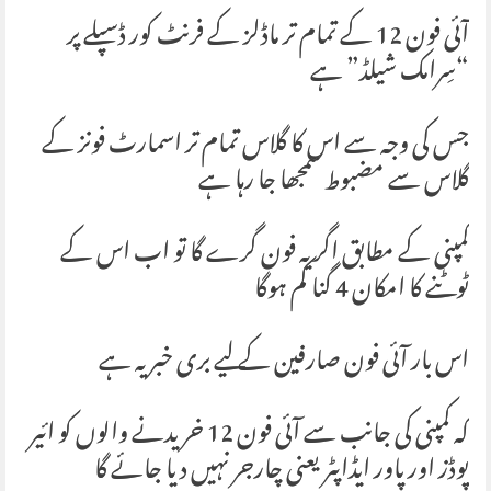
آئی فون 12 کے تمام تر ماڈلز کے فرنٹ کور ڈسپلے پر
“سِرامک شیلڈ” ہے
جس کی وجہ سے اس کا گلاس تمام تر اسمارٹ فونز کے
گلاس سے مضبوط سمجھا جا رہا ہے
کمپنی کے مطابق اگر یہ فون گرے گا تو اب اس کے
ٹوٹنے کا امکان 4 گنا کم ہوگا
اس بار آئی فون صارفین کے لیے بری خبر یہ ہے
کہ کمپنی کی جانب سے آئی فون 12 خریدنے والوں کو ائیر
پوڈز اور پاور ایڈاپٹر یعنی چارجر نہیں دیا جائے گا