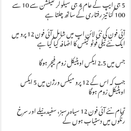
5 جی ایپ کے عام 4 جی سیلولر کنیکشن سے 10 سے
100 گنا تیز رفتاری کے ساتھ چلتا ہے
آئی فون کی نئی لائن اپ میں شامل آئی فون 12 پرو میں
ایک نئے ٹیلی فوٹو لینس کا اضافہ کیا گیا ہے
جس میں 2.5 ایکس اوپٹیکل زوم فیچر ہوگا
جب کہ اس کے 12 پرو میکس ورژن میں 5 ایکس
اوپٹیکل زوم ہوگا
تمام نئے آئی فون 12 سیاہ، سبز، سفید، نیلے اور سرخ
رنگوں میں دستیاب ہوں گے