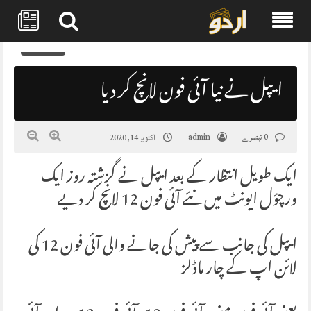
Skip
0
to
content
ایپل نے نیا آئی فون لانچ کر دیا
0 تبصرے
admin
اکتوبر 14, 2020
ایک طویل انتظار کے بعد ایپل نے گزشتہ روز ایک
ورچؤل ایونٹ میں نئے آئی فون 12 لانچ کر دیے
ایپل کی جانب سے پیش کی جانے والی آئی فون 12 کی
لائن اپ کے چار ماڈلز