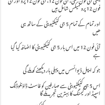
یعنی آئی فون منی، آئی فون 12، آئی فون 12 پرو اور آئی
فون 12 پرو میکس شامل ہیں
اور تمام کے تمام 5 جی کنیکٹیویٹی کے ساتھ ہی
ھیں
آئی فون 12 میں اس بار 5 جی کنیکٹیویٹی کا اضافہ کیا گیا
ہے
جو کہ ایپل ڈیوائسس میں پہلی بار دیکھنے کو ملے گی
اس 5 جی کنیکٹیویٹی سے صارفین کو فاسٹ ڈاؤنلوڈنگ
اسپیڈ اور گیمنگ کا بہترین تجربہ ملے گا