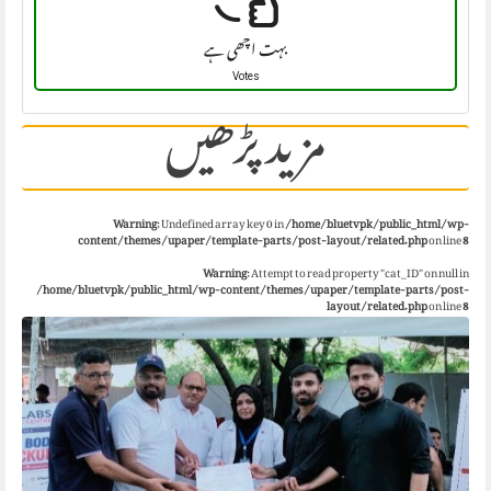
بہت اچھی ہے
Votes
مزید پڑھیں
Warning
: Undefined array key 0 in
/home/bluetvpk/public_html/wp-
content/themes/upaper/template-parts/post-layout/related.php
on line
8
Warning
: Attempt to read property "cat_ID" on null in
/home/bluetvpk/public_html/wp-content/themes/upaper/template-parts/post-
layout/related.php
on line
8