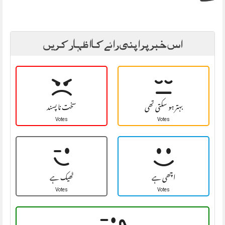
اس خبر پر اپنی رائے کا اظہار کریں
بہتر ہو سکتی تھی
سخت نا پسند
Votes
Votes
اچھی ہے
ٹھیک ہے
Votes
Votes