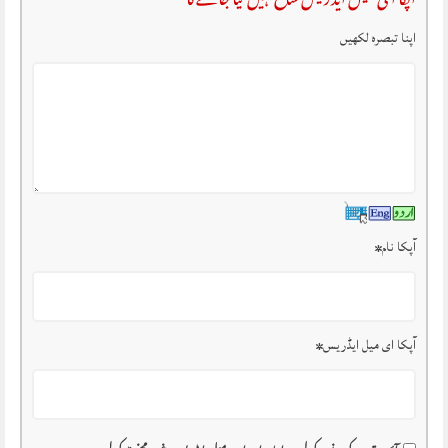
آپکا ای میل ایڈریس شائع نہیں کیا جائے گا
اپنا تبصرہ لکھیں
آپکا نام
*
آپکا ای میل ایڈریس
*