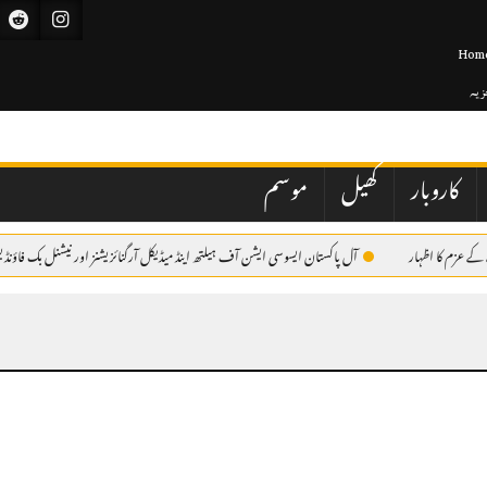
Hom
جزیہ
کاروبار
کھیل
موسم
عزم کا اظہار
آل پاکستان ایسوسی ایشن آف ہیلتھ اینڈ میڈیکل آرگنائزیشنز اور نیشنل بک فاؤنڈیش