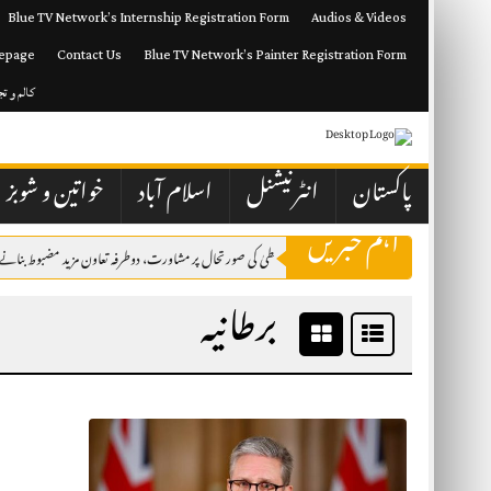
Skip
Blue TV Network’s Internship Registration Form
Audios & Videos
to
content
epage
Contact Us
Blue TV Network’s Painter Registration Form
کالم و ت
پاکستان
انٹرنیشنل
اسلام آباد
خواتین و شوبز
اہم خبریں
پاکستان اور کویت نے مشرقِ وسطیٰ کی صورتحال پر مشاورت، دوطرفہ تعاون مزید مضبوط بنانے کے 
برطانیہ