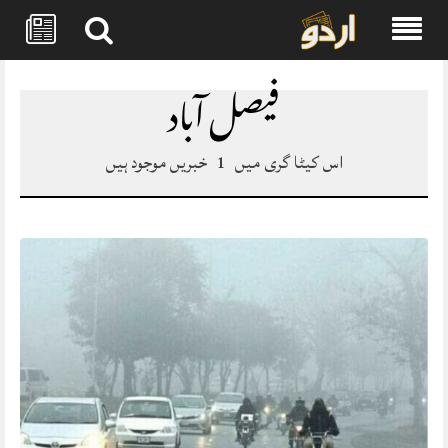
Skip
to
فیصل آباد
content
اس کیٹا گری میں
1
خبریں موجود ہیں