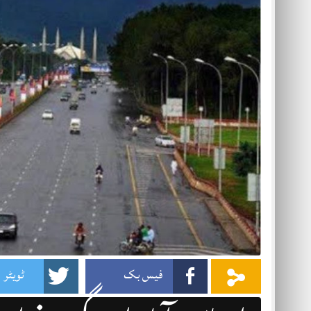
فیس بک
ٹویٹر