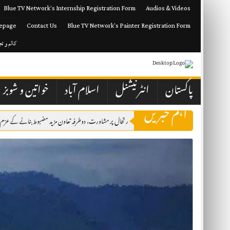
Skip
Blue TV Network’s Internship Registration Form
Audios & Videos
to
content
epage
Contact Us
Blue TV Network’s Painter Registration Form
کالم و ت
پاکستان
انٹرنیشنل
اسلام آباد
خواتین و شوبز
اہم خبریں
ور کویت نے مشرقِ وسطیٰ کی صورتحال پر مشاورت، دوطرفہ تعاون مزید مضبوط بنانے کے عزم کا اظہار