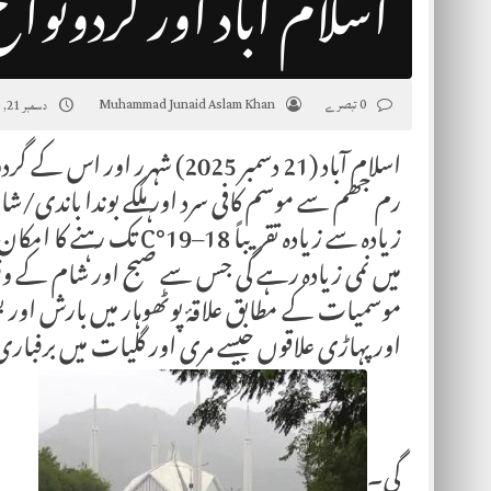
اسلام آباد اور گردونواح 
0 تبصرے
Muhammad Junaid Aslam Khan
دسمبر 21, 2025
اسلام آباد (21 دسمبر 2025) ش
رم جھم سے موسم کافی سرد اور ہلکے بوندا باندی
میں نمی زیادہ رہے گی جس سے صبح اور شام کے وقت
موسمیات کے مطابق علاقۂ پوٹھوہار میں بارش اور ب
اور پہاڑی علاقوں جیسے مری اور گلیات میں برفبا
گی۔