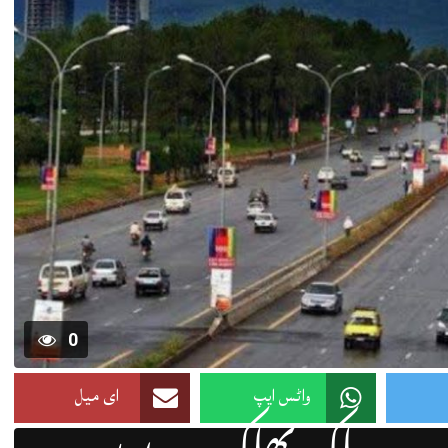
0
واٹس ایپ
ای میل