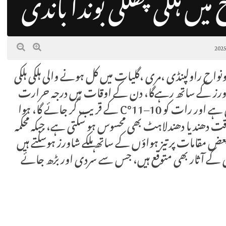
میں ہلکی پھلکی بوندا باندی
ہرر اور اس کے گردونواح راولپنڈی ،مری ،گلیات میں کل ہونے والی ہلکی ہلکی
/شاورز کے ساتھ رہےگا، دن کے اوقات میں درجہ حرارت
زیادہ سے زیادہ تقریباً 18–19°C تک رہنے کا امکان ہے اور رات کو 10–11°C کے قریب گر جائے گا، ہوا
 دھند یا دھندلاہٹ بھی محسوس ہو سکتی ہے، جبکہ محکمہ
عض مقامات پر تیز ہواؤں کے ساتھ ہلکے شاورز ہوسکتے ہیں
ری کے آثار بھی متوقع ہیں، جس سے سردی اور بڑھ جائے