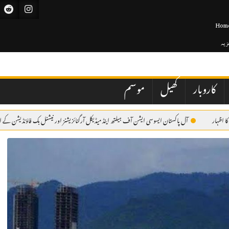
Hom
جزیہ
کاروبار
کھیل
موسم
آل پاکستان ایسوسی ایشن آف ہیلتھ اینڈ میڈیکل آرگنائزیشنز اور نیشنل بک فاؤنڈیشن کے اشتراک سے میڈی