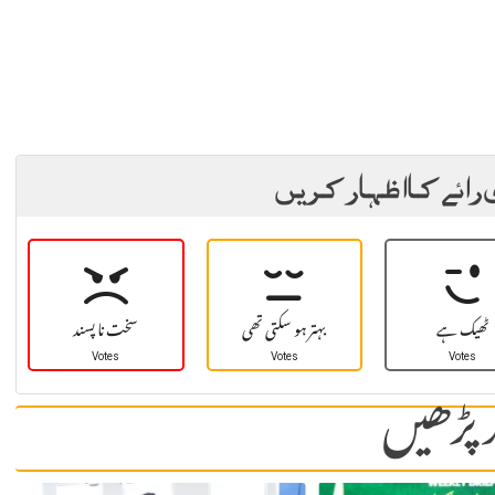
 رائے کا اظہار کریں
ٹھیک ہے
بہتر ہو سکتی تھی
سخت نا پسند
Votes
Votes
Votes
 پڑھیں