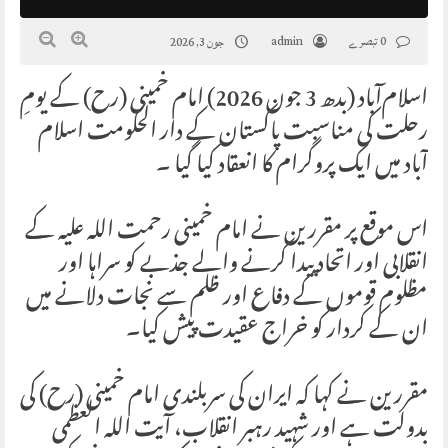
0 تبصرے
admin
جون 3, 2026
اسلام‌آباد (بدھ 3 جون 2026) امام خمینی (رح) کے یومِ
رحلت کی مناسبت پاکستان کے دار الحکومت اسلام
آباد میں ایک پروگرام کا انعقاد کیا گیا ۔
اس موقع پر مقررین نے امام خمینی رحمت اللہ علیہ کے
انقلابی اور اتحاد پیدا کرنے والے جذبے کو سراہا اور
مظلوم قوموں کے دفاع اور ظلم سے نجات دلانے میں
ان کے کردار کو خراج عقیدت پیش کیا۔
مقررین نے کہا کہ ایران کی سربلندی امام خمینی (رح) کی
بدولت ہے اور شہید رہبر انقلاب، آیت اللہ العظمی