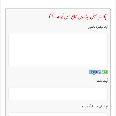
آپکا ای میل ایڈریس شائع نہیں کیا جائے گا
اپنا تبصرہ لکھیں
آپکا نام
*
آپکا ای میل ایڈریس
*