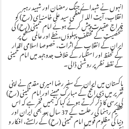
انہوں نے شہدائے جنگ رمضان اور شہید رہبر
انقلاب، آیت اللہ العظمی سید علی خامنہ‌ای (رح) کو
خراج عقیدت پیش کرتے ہوئے امام خمینی (رح) کی
شخصیت کے مختلف پہلوؤں، خطے اور عالمی سطح پر
ایران کے انقلاب کے اثرات، خصوصا اسلامی اقدار
کے تحفظ اور استکبار کے خلاف جدوجہد میں امام خمینی
کے نقطہ نظر پر روشنی ڈالی۔
پاکستان میں ایران کے سفیر رضا امیری مقدم نے اپنی
تقریر میں ذی الحج کے مبارک مہینے اور امام خمینی (رح)
کی برسی کا ذکر کرتے ہوئے کہا کہ ہمیں فخر ہے کہ اس
عظیم رہنما کی رحلت کے 37 سال بعد بھی ایران اور
دنیا کی مظلوم قومیں امام خمینی (رح) کے راستے، افکار و