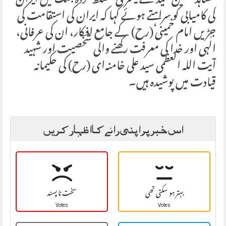
مشاہد حسین سید نے تیسری مسلط کردہ جنگ میں ایران
کی کامیابی کو سراہتے ہوئے کہا کہ ایران کی استقامت کی
جڑیں امام خمینی (رح) کے جامع افکار، ان کی عرفانی،
الٰہی اور خدا کی معرفت رکھنے والی شخصیت اور شہید
آیت اللہ العظمی سید علی خامنہ‌ای (رح) کی حکیمانہ
قیادت میں پوشیدہ ہیں۔
اس خبر پر اپنی رائے کا اظہار کریں
بہتر ہو سکتی تھی
سخت نا پسند
Votes
Votes