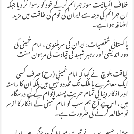
خلاف انسانیت سوز جرائم کرکے خود کو رسوا کر دیا جبکہ
ان جرائم کی وجہ سے ایران کی قوم کی طاقت میں مزید
اضافہ ہوا ہے۔
پاکستانی شخصیات: ایران کی سربلندی ، امام خمینی کی
دور اندیشی اور رہبر شہید کی قیادت کی مرہون منت
لیاقت بلوچ نے کہا کہ امام خمینی (رح) صرف کسی
ایک معاشرے یا ملک تک محدود نہیں ہیں بلکہ ان کا راستہ
اور افکار دنیا کی تمام حریت پسند اقوام کے لیے درسگاہ
ہیں ، اس لیے آج ہم سب کو امام خمینی کے افکار کا ازسر
نو مطالعہ کرنے کی ضرورت ہے۔