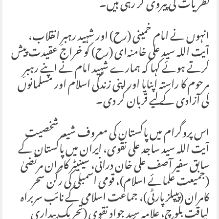
نظریات کی پیروی کر رہی ہیں۔
انہوں نے امام خمینی (رح) اور شہید رہبرِ انقلاب،
آیت اللہ سید علی خامنہ‌ای (رح) کو خراج عقیدت پیش
کرتے ہوئے کہا کہ ہمارے شہید امام نے اپنے رہبرِ
مرحوم کا راستہ اپنایا اور اپنی زندگی اسلام اور مسلمانوں
کی آزادی کے لیے قربان کر دی۔
اس پروگرام میں پاکستان کی معروف شیعہ شخصیت
آیت اللہ سید ساجد علی نقوی، ایران میں پاکستان کے
سابق سفیر آصف علی خان درانی، سینیٹر کامران مرتضیٰ
(جمیعت علمائے اسلام)، قومی اسمبلی کی رکن سحر
کامران (پیپلز پارٹی)، جماعت اسلامی کے نائب سربراہ
لیاقت بلوچ، علامہ سید جواد نقوی (تحریک بیداری