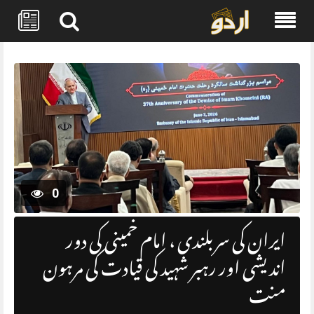
Skip
to
content
0
ایران کی سربلندی ، امام خمینی کی دور
اندیشی اور رہبر شہید کی قیادت کی مرہون
منت