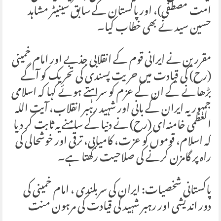
امت مصطفی)، اور پاکستان کے سابق سینیٹر مشاہد
حسین سید نے بھی خطاب کیا۔
مقررین نے ایرانی قوم کے انقلابی جذبے اور امام خمینی
(رح) کی قیادت میں حریت پسندی کی تحریک کو آگے
بڑھانے کے ان کے عزم کو سراہتے ہوئے کہا کہ اسلامی
جمہوریہ ایران کے بانی اور شہید رہبر انقلاب، آیت اللہ
العظمی خامنہ‌ای (رح) نے دنیا کے سامنے یہ ثابت کر دیا
کہ اسلام، قوموں کو عزت، کامیابی، ترقی اور خوشحالی کی
راہ پر گامزن کرنے کی صلاحیت رکھتا ہے۔
پاکستانی شخصیات: ایران کی سربلندی ، امام خمینی کی
دور اندیشی اور رہبر شہید کی قیادت کی مرہون منت