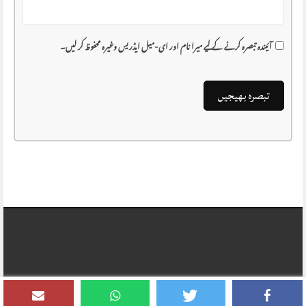
آئیندہ تبصرہ کرنے کے لیے میرا نام اور ای-میل ایڈریس وغیرہ محفوظ کر لیں۔