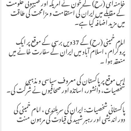
خامنہ‌ای (رح) کے خون نے امریکہ اور صیہونی حکومت
کے مقابلے میں ایران کی استقامت و مزامحت کی طاقت
میں مزید اضافہ کیا ہے۔
امام خمینی (رح) کے 37ویں برسی کے موقع پر ایک
پروگرام ، اسلام آباد میں ایران کے سفارت خانے میں
منعقد ہوا ۔
اس موقع پر پاکستان کی معروف سیاسی و مذہبی
شخصیات، دانشور، اساتذہ اور صحافیوں نے شرکت کی۔
پاکستانی شخصیات: ایران کی سربلندی ، امام خمینی کی
دور اندیشی اور رہبر شہید کی قیادت کی مرہون منت