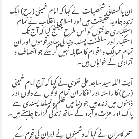
ان پاکستانی شخصیات نے کہا کہ امام خمینی (رح) ایک
زندہ جاوید حقیقت ہیں اور اسلامی انقلاب نے تمام
استکباری طاقتوں کو اس طرح چیلنج کیا کہ آج تک
استکبار اور سلطنت پسند، دنیا کی بہادر قوموں اور ان
تمام ممالک و اقوام کا مقابلہ نہیں کر سکے جو انصاف و
آزادی کے خواہاں ہیں۔
آیت اللہ سید ساجد علی نقوی نے کہا کہ آج امام خمینی
(رح) کا راستہ اور افکار ان تمام لوگوں کے دلوں اور
ذہنوں میں زندہ ہیں جو دنیا میں ظلم و تسلط پسندی سے
پاک اور عزت و آبرو کے ساتھ زندگی گزارنا چاہتے ہیں۔
سحر کامران نے کہا کہ دشمنوں نے ایران کی قوم کے