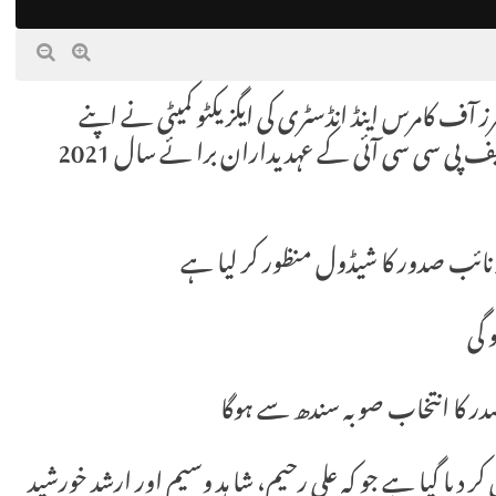
آف کامرس اینڈ انڈسٹری کی ایگزیکٹو کمیٹی نے اپنے
اجلاس جو کہ 14 اکتوبر 2020 کو منعقد ہوا تھا میں ایف پی سی سی آئی کے عہدیداران برا ئے سال 2021
نائب صدور کا شیڈول منظور کر لیا ہے
ر دیا گیا ہے جو کہ علی رحیم، شا ہد وسیم اور ارشد خورشید