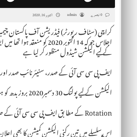
0 تبصرے
admin
اکتوبر 16, 2020
کراچی (سٹاف رپورٹر) فیڈریشن آف پاکستان چیمبرز 
کے لیے الیکشن شیڈول منظور کر لیا ہے
ایف پی سی سی آئی کے صدر، سنیئر نائب صدر اور 
الیکشن کے لیے پولنگ 30 دسمبر2020 بروز بدھ کو ہو گی
Rotation کے مطا بق ایف پی سی سی آئی کے صدر کا انتخاب صوبہ سندھ سے ہوگا
اس سلسلے میں تین رکنی الیکشن کمیشن کا بھی اعلان ک