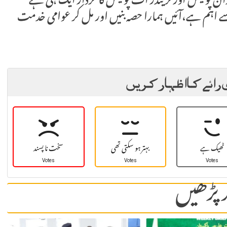
اران پولیس اور فرینڈز آف پولیس کا کردار ایک ہی ہے
ے اہم ہے،آئیں ہمارا حصہ بنیں اور مل کر عوامی خدمت
 رائے کا اظہار کریں
ٹھیک ہے
بہتر ہو سکتی تھی
سخت نا پسند
Votes
Votes
Votes
 پڑھیں