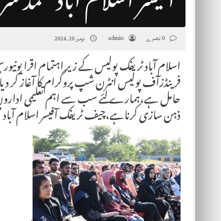
آفیسر اسلام آباد محمد 
0 تبصرے
admin
نومبر 20, 2024
فرینڈزآف پولیس انٹرن شپ پروگرام کا آغاز کر دیا
حامل ہے،ہمارے لئے سب سے اہم تعلیمی اداروں تک
ذہن سازی کرناہے،چیف ٹریفک آفیسر اسلام آباد م