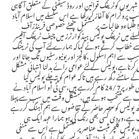
ہریوں کوٹریفک قوانین اور روڈ سیفٹی کے متعلق آگاہی
 پروگرام کا آغاز کررکھا ہے اس سلسلے میں اسلام آباد
ٹریفک پولیس کے زیر اہتمام اقرا یونیورسٹی کے 50 طلباءو طالبات پر مشتمل چھٹے خصوصی فرینڈزآف
سلے میں ٹریفک پولیس ہیڈکوارٹرز میں چیف ٹریفک آفیسر
 سے خطاب کرتے ہوئے کہاکہ ہمارے لئے آپ کی ٹریننگ
 سے اہم اسکول ،کالجز اور یونیورسٹیوں تک جانا اور
کرناہے،پولیس کے لئے عوامی رائے بدلنا انتہائی مشکل
منے رکھ رہے ہیں تاکہ عوام کو پتہ چلے پولیس کیا
ہے،میں بلند و بالا دعوﺅں پر یقین نہیں رکھتا بلکہ عملی طور پر7 /24 کام کررہے ہیں،سی ٹی او اسلام آباد نے
 طرف سے منتخب ہوتے ہیں،مشکل وقت میں سب سے پہلا
ساتھ پولیس کوںعصر حاضر کے تقاضوں سے ہم آہنگ کررہے
کے خون کی وارث ہے،وردی کسی بھی رنگ کی ہو ہمارا عہد ایک ہی
،پولیس کلچر مثبت عناصر پر مشتمل ہے اس سے منفی