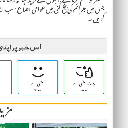
عنصر کو ختم کرنا ہے،انہوں نے مزید کہا کہ رضا ک
جس میں جرائم کی بیخ کنی میں عوامی اطلاع سب س
کریں ۔
اس خبر پر اپنی
بہت اچھی ہے
اچھی ہے
Votes
Votes
مزید