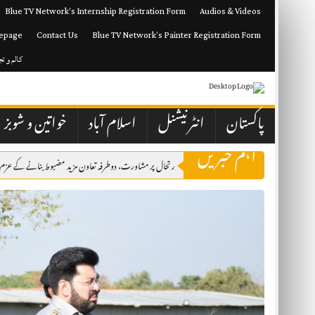
Skip
Blue TV Network’s Internship Registration Form
Audios & Videos
to
content
epage
Contact Us
Blue TV Network’s Painter Registration Form
کالم و ت
پاکستان
انٹرنیشنل
اسلام آباد
خواتین و شوبز
اہم خبریں
ور کویت نے مشرقِ وسطیٰ کی صورتحال پر مشاورت، دوطرفہ تعاون مزید مضبوط بنانے کے عزم کا اظہار