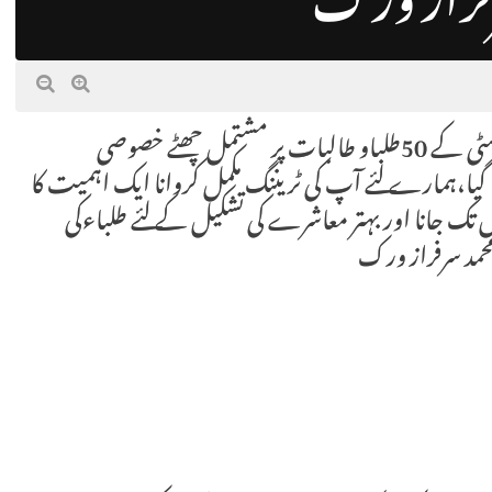
سرفراز ورک
اسلام آباد ٹریفک پولیس کے زیر اہتمام اقرا یونیورسٹی کے 50طلباو طالبات پر مشتمل چھٹے خصوصی
 گیا،ہمارے لئے آپ کی ٹریننگ مکمل کروانا ایک اہمیت کا
 جانا اور بہتر معاشرے کی تشکیل کے لئے طلباءکی
حمد سرفراز ورک