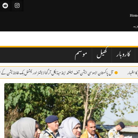
Hom
جزیہ
کاروبار
کھیل
موسم
آل پاکستان ایسوسی ایشن آف ہیلتھ اینڈ میڈیکل آرگنائزیشنز اور نیشنل بک فاؤنڈیشن کے اشتراک سے میڈی