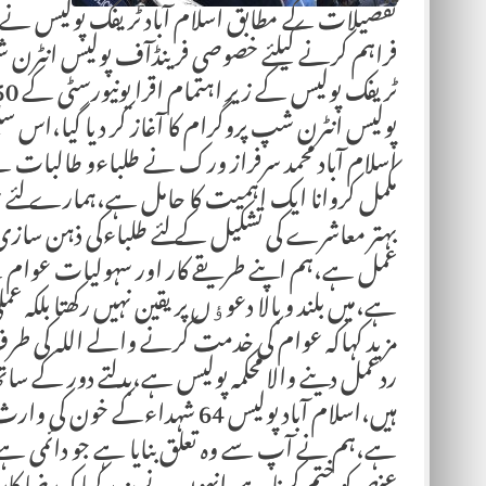
تفصیلات کے مطابق اسلام آباد ٹریفک پولیس نے ش
فراہم کرنے کیلئے خصوصی فرینڈآف پولیس انٹرن شپ
پولیس انٹرن شپ پروگرام کا آغاز کر دیا گیا،اس سل
اسلام آباد محمد سرفراز ورک نے طلباءو طالبات
مکمل کروانا ایک اہمیت کا حامل ہے،ہمارے لئے سب
بہتر معاشرے کی تشکیل کے لئے طلباءکی ذہن سازی 
عمل ہے،ہم اپنے طریقے کار اور سہولیات عوام کے سا
مزید کہاکہ عوام کی خدمت کرنے والے اللہ کی
ردعمل دینے والا محکمہ پولیس ہے،بدلتے دور کے 
ہیں،اسلام آباد پولیس 64 شہداء
ہے،ہم نے آپ سے وہ تعلق بنایا ہے جو دائمی ہے