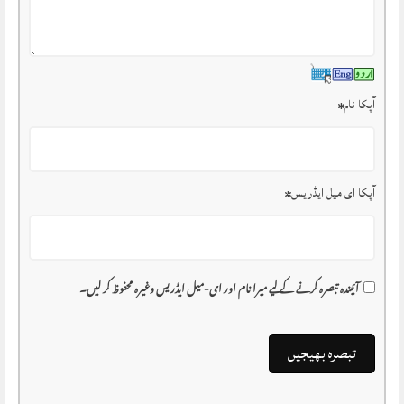
آپکا نام
*
آپکا ای میل ایڈریس
*
آئیندہ تبصرہ کرنے کے لیے میرا نام اور ای-میل ایڈریس وغیرہ محفوظ کر لیں۔