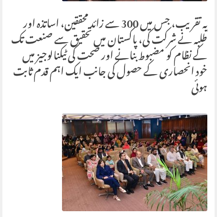
یہ تقریب، جس میں 300 سے زائد محققین، اساتذہ اور
طلبہ نے شرکت کی، پاکستان میں تحقیق سے صنعت تک
کے نظام کو مضبوط بنانے اور صحت کی ٹیکنالوجیز میں
خود انحصاری کے حصول کی جانب ایک اہم قدم ثابت
ہوئی