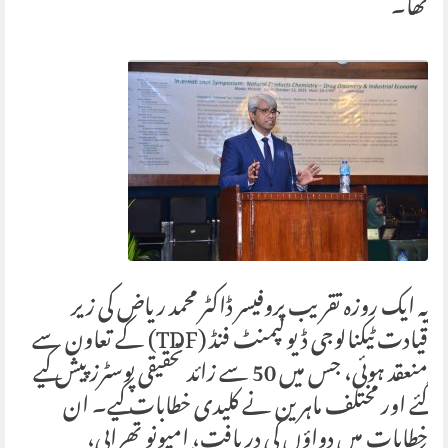
تھا۔
یہ ایک روزہ تقریب پروفیسر ڈاکٹر محمد ریاض کی زیر
قیادت ٹیکنالوجی ڈیولپمنٹ فنڈ (TDF) کے تعاون سے
منعقد ہوئی، جس میں 50 سے زائد تحقیقی پوسٹرز پیش کیے
گئے اور مختلف ماہرین نے کلیدی خطابات کیے۔ ان
خطابات میں دواؤں کی دریافت، امیونو تھراپی،