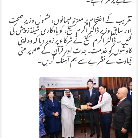
کے لیے پرعزم ہے۔
تقریب کے اختتام پر معزز مہمانوں، بشمول وزیرِ صحت
اور سابق وزیر ڈاکٹر اکرم شیخ، کو یادگاری شیلڈز پیش کی
گئیں۔ ڈاکٹر اکرم شیخ نے شرکاء پر زور دیا کہ وہ اپنی
کاوشوں کو خدمت، جدت اور قرآن کے علم پر مبنی
قیادت کے نظریے سے ہم آہنگ کریں۔