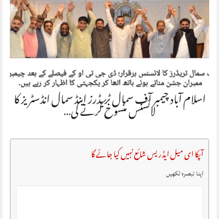
اسلام آباد چیمبر آف سمال ٹریڈرز اینڈ سمال انڈسٹریز کا
لائسنس منسوخ کرنے کی…
آپکا ای میل ایڈریس شائع نہیں کیا جائے گا
اپنا تبصرہ لکھیں