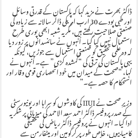
ڈاکٹر بھرت نے مزید کہا کہ پاکستان کے قدرتی وسائل
اور طبی پودے 30 ارب امریکی ڈالر سالانہ سے زیادہ کی
صنعتی صلاحیت رکھتے ہیں، مگر یہ شعبہ ابھی پوری طرح
استعمال نہیں کیا گیا۔ اُنہوں نے سائنسدانوں پر زور دیا
کہ وہ علمی تحقیق کو صنعتی استعمال سے جوڑیں، کیونکہ
یہی پاکستان کی ترقی کی “گمشدہ کڑی” ہے۔ اُنہوں نے
کہا، “صحت کے میدان میں خود انحصاری قومی وقار اور
استحکام کا حصہ ہے۔”
وزیرِ صحت نے IIUI کی کاوشوں کو سراہا اور یونیورسٹی
کے صدر پروفیسر ڈاکٹر احمد سعد الاحمد کی میزبانی پر شکریہ
ادا کیا۔ انہوں نے پروفیسر ڈاکٹر ریاض کی تحقیقی
کامیابیوں، خاص طور پر کرکومین اور میٹفارمن سے