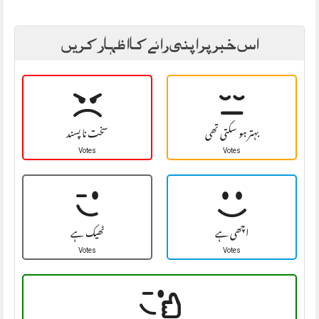
اس خبر پر اپنی رائے کا اظہار کریں
بہتر ہو سکتی تھی
سخت نا پسند
Votes
Votes
اچھی ہے
ٹھیک ہے
Votes
Votes