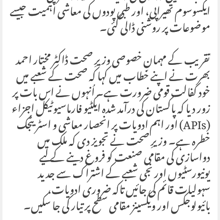
ایکسوسوم تھیراپی، اور طبی پودوں کی معاشی اہمیت جیسے
موضوعات پر روشنی ڈالی گئی۔
تقریب کے مہمانِ خصوصی وزیرِ صحت ڈاکٹر مختار احمد
بھرت نے اپنے خطاب میں کہا کہ صحت کے شعبے میں
خود کفالت قومی ضرورت ہے۔ اُنہوں نے اس بات پر
زور دیا کہ پاکستان کی درآمد شدہ ایکٹیو فارماسیوٹیکل اجزاء
(APIs) اور اہم ادویات پر انحصار معاشی و اسٹریٹجک
خطرہ ہے۔ وزیرِ صحت نے تجویز دی کہ ملک میں
دواسازی کی مقامی صنعت کو فروغ دینے کے لیے
یونیورسٹیوں اور نجی شعبے کے اشتراک سے جدید
سہولیات قائم کی جائیں تاکہ ضروری ادویات،
بائیولوجکس اور ویکسینز مقامی سطح پر تیار کی جا سکیں۔