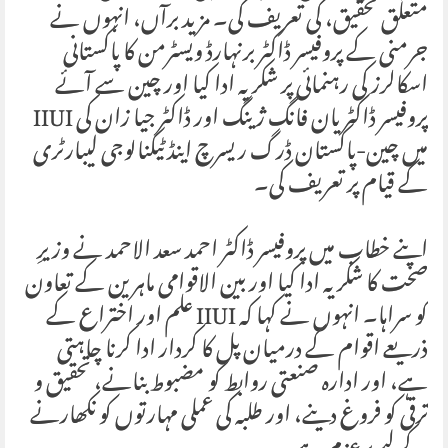
متعلق تحقیق، کی تعریف کی۔ مزید برآں، انہوں نے
جرمنی کے پروفیسر ڈاکٹر برنہارڈ ویسٹرمن کا پاکستانی
اسکالرز کی رہنمائی پر شکریہ ادا کیا اور چین سے آئے
پروفیسر ڈاکٹر یان فانگ ژینگ اور ڈاکٹر جیا زان کی IIUI
میں چین-پاکستان ڈرگ ریسرچ اینڈ ٹیکنالوجی لیبارٹری
کے قیام پر تعریف کی۔
اپنے خطاب میں پروفیسر ڈاکٹر احمد سعد الاحمد نے وزیرِ
صحت کا شکریہ ادا کیا اور بین الاقوامی ماہرین کے تعاون
کو سراہا۔ انہوں نے کہا کہ IIUI علم اور اختراع کے
ذریعے اقوام کے درمیان پل کا کردار ادا کرنا چاہتی
ہے، اور ادارہ صنعتی روابط کو مضبوط بنانے، تحقیق و
ترقی کو فروغ دینے، اور طلبہ کی عملی مہارتوں کو نکھارنے