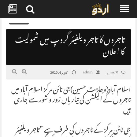
Skip
0
to
content
تاجروں کا تاجر ویلفیئر گروپ میں شمولیت
کا اعلان
0 تبصرے
admin
اکتوبر 4, 2020
اسلام آباد(وجاہت حسین)جی نائن مرکز اسلام آباد میں
تاجروں کے الیکشن کی تیاریاں زور و شور سے جاری
ہیں
جی نائن مرکز کے تاجروں کی طرف سے ”تاجر ویلفیئر