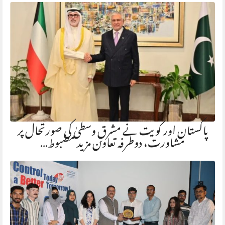
پاکستان اور کویت نے مشرقِ وسطیٰ کی صورتحال پر
مشاورت، دوطرفہ تعاون مزید مضبوط…