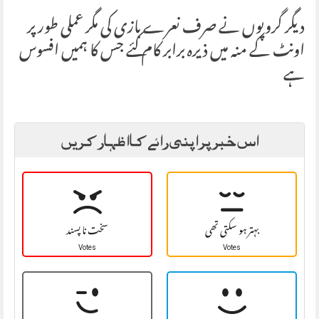
دیگر گروپوں نے صرف نعرے بازی کی مگر عملی طور پر
اونٹ کے منہ میں ذیرہ برابر کام کئے جس کا ہمیں افسوس
ہے
اس خبر پر اپنی رائے کا اظہار کریں
بہتر ہو سکتی تھی
سخت نا پسند
Votes
Votes