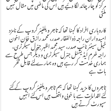
مرکز کو چار چاند لگا دئیے ہیں اس کی ماضی میں مثال نہیں
ملتی
کاروباری افراد کا کہنا تھا کہ تاجر ویلفیئر گروپ کے نامزد
امیدواران راجہ ذوالفقار صدر، محمد رازق خان اخون
خیل سینئر نائب صدر، سید محمد اظہر جنرل سیکرٹری،
راجہ خرم ایڈیشنل جنرل سیکرٹری و دیگر جس طرح سے
ہماری خدمت کر رہے ہیں وہ ہمارے لئے قابل فخر
بات ہے
تاجروں کا مزید کہنا تھا کہ ہم تاجر ویلفیئر گروپ کے کئے
گئے اقدامات سے با خوبی واقف ہیں اس لئے انہیں
سپورٹ کرتے ہیں