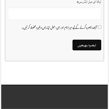
آپکا ای میل ایڈریس
*
آئیندہ تبصرہ کرنے کے لیے میرا نام اور ای-میل ایڈریس وغیرہ محفوظ کر لیں۔