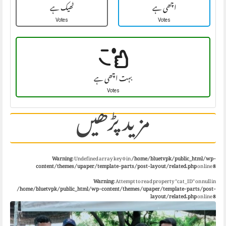
اچھی ہے
ٹھیک ہے
Votes
Votes
بہت اچھی ہے
Votes
مزید پڑھیں
Warning
: Undefined array key 0 in
/home/bluetvpk/public_html/wp-
content/themes/upaper/template-parts/post-layout/related.php
on line
8
Warning
: Attempt to read property "cat_ID" on null in
/home/bluetvpk/public_html/wp-content/themes/upaper/template-parts/post-
layout/related.php
on line
8