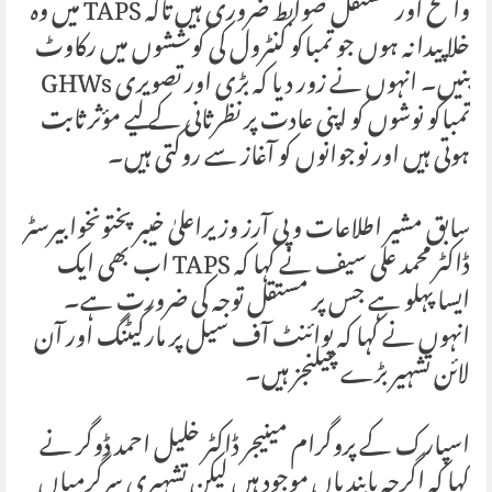
واضح اور مستقل ضوابط ضروری ہیں تاکہ TAPS میں وہ
خلا پیدا نہ ہوں جو تمباکو کنٹرول کی کوششوں میں رکاوٹ
بنیں۔ انہوں نے زور دیا کہ بڑی اور تصویری GHWs
تمباکو نوشوں کو اپنی عادت پر نظرثانی کے لیے مؤثر ثابت
ہوتی ہیں اور نوجوانوں کو آغاز سے روکتی ہیں۔
سابق مشیر اطلاعات و پی آرز وزیراعلیٰ خیبر پختونخوا بیرسٹر
ڈاکٹر محمد علی سیف نے کہا کہ TAPS اب بھی ایک
ایسا پہلو ہے جس پر مستقل توجہ کی ضرورت ہے۔
انہوں نے کہا کہ پوائنٹ آف سیل پر مارکیٹنگ اور آن
لائن تشہیر بڑے چیلنجز ہیں۔
اسپارک کے پروگرام مینیجر ڈاکٹر خلیل احمد ڈوگر نے
کہا کہ اگرچہ پابندیاں موجود ہیں لیکن تشہیری سرگرمیاں