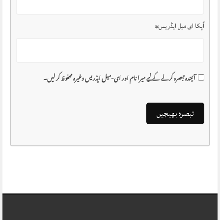
آپکا ای میل ایڈریس
*
آئیندہ تبصرہ کرنے کے لیے میرا نام اور ای-میل ایڈریس وغیرہ محفوظ کر لیں۔