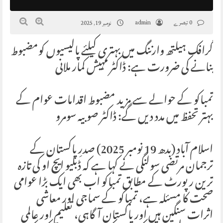
0 تبصرے
admin
نومبر 19, 2025
گرافک ہیلتھ وارننگ میں بہتری کیلئے پالیسیوں کومضبوط
بنانے کی ضرورت ہے: ڈاکٹر مہیش کمار ملانی
تمباکو کے حوالے سے مزید مضبوط اقدامات عوام کے
بہتر تحفظ میں مدد دیں گے: ڈاکٹر صوبیہ سومرو
اسلام آباد (بدھ 19 نومبر 2025) صدرِ پاکستان کے
ترجمان مرتضی سولنگی نے کہا ہے کہ ڈبلیو ایچ او کی تازہ
ترین رپورٹ کے مطابق تمباکو اب بھی ایک بڑا عوامی
صحت کا مسئلہ ہے، تمباکو کے سماجی اور معاشی
اثرات سنگین ہیں اور پاکستان آگاہی، تعلیم اور عالمی