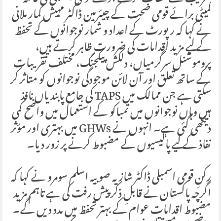
کمیٹی برائے قومی صحت کے چیئرمین ڈاکٹر مہیش کمار ملانی
نے کہا کہ رپورٹ کے اعداد و شمار نوجوانوں کے تحفظ
کے لیے مزید اقدامات کی ضرورت ظاہر کرتے ہیں،
پروموشنل سرگرمیاں، دلکش پیکجنگ، مختلف تقریبات
کے ساتھ تعلق اور آن لائن موجودگی نوجوانوں کو متاثر کر
سکتی ہے جن ممالک میں TAPS کی جامع پابندیاں نافذ
ہیں وہاں نوجوانوں میں تمباکو کے استعمال میں واضح کمی
دیکھی گئی ہے۔ انہوں نے GHWs میں بہتری اور مؤثر
نفاذ کے لیے پالیسیوں کے مضبوط کرنے پر زور دیا۔
رکنِ قومی اسمبلی ڈاکٹر شازیہ صوبیہ اسلم سومرو نے کہا کہ
اگرچہ پاکستان نے قابلِ ذکر پیش رفت کی ہے تاہم مزید
مضبوط اقدامات عوام کے بہتر تحفظ میں مدد دیں گے۔