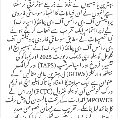
بہترین پالیسیوں کے نفاذ کے ذریعے مؤثر ترقی کر سکتا
ہے انہوں نے ان خیالات کا اظہار سوسائٹی فار دی
پروٹیکشن آف دی رائٹس آف دی چائلڈ (اسپارک)
کے زیراہتمام ایک تقریب سے خطاب کرتے ہوئے
کیاـ تفصیلات کے مطابق سوسائٹی فار دی پروٹیکشن آف
دی رائٹس آف دی چائلڈ (اسپارک) نے “ڈبلیو ایچ او
گلوبل ٹوبیکو ایپی ڈیمک رپورٹ 2025 اور تمباکو کی
تشہیر، فروغ اور اسپانسرشپ (TAPS) اور گرافک
ہیلتھ وارننگز (GHWs) کی بہترین عالمی مثالیں” کے
عنوان سے ایک مباحثہ کا انعقاد کیا تاکہ ڈبلیو ایچ او فریم
ورک کنونشن آن ٹوبیکو کنٹرول (FCTC) اور اس کے
MPOWER اقدامات کے تحت پاکستان کی پیش رفت
کا جائزہ لیا جا سکے۔ تقریب کے مہمان خصوصی صدرِ