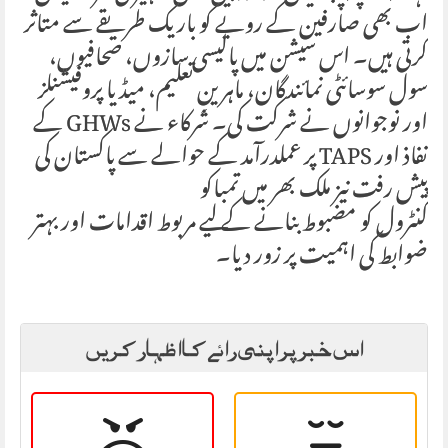
اب بھی صارفین کے رویے کو باریک طریقے سے متاثر
کرتی ہیں۔ اس سیشن میں پالیسی سازوں، صحافیوں،
سول سوسائٹی نمائندگان، ماہرینِ تعلیم، میڈیا پروفیشنلز
اور نوجوانوں نے شرکت کی۔ شرکاء نے GHWs کے
نفاذ اور TAPS پر عملدرآمد کے حوالے سے پاکستان کی
پیش رفت نیز ملک بھر میں تمباکو
کنٹرول کو مضبوط بنانے کے لیے مربوط اقدامات اور بہتر
ضوابط کی اہمیت پر زور دیا۔
اس خبر پر اپنی رائے کا اظہار کریں