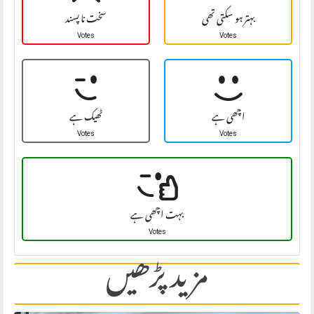
بہتر ہو سکتی تھی
سخت نا پسند
Votes
Votes
اچھی ہے
ٹھیک ہے
Votes
Votes
بہت اچھی ہے
Votes
مزید پڑھیں