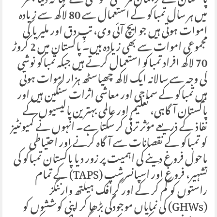
پاکستان کے ترجمان مرتضی سولنگی نے کہا کہ دنیا بھر
میں ہر سال تمباکو کے استعمال سے 80 لاکھ سے زیادہ
اموات ہوتی ہیں جو ایچ آئی وی، تپِ دق اور ملیریا کی
مجموعی اموات سے بھی زیادہ ہیں۔ پاکستان میں 2 کروڑ
70 لاکھ افراد تمباکو استعمال کرتے ہیں جبکہ تمباکو نوشی
کی وجہ سے سالانہ ایک لاکھ چھیاسٹھ ہزار اموات ہوتی
ہیں تمباکو کے سماجی اور معاشی اثرات سنگین ہیں اور
پاکستان آگاہی، تعلیم اور عالمی بہترین پالیسیوں کے
نفاذ کے ذریعے مؤثر ترقی کر سکتا ہے۔ انہوں نے کمیونٹیز
کو تمباکو کے نقصانات سے آگاہ کرنے اور احتیاطی
ماحول فروغ دینے کی اہمیت پر زور دیاـ پاکستان تمباکو کی
تشہیر، فروغ اور اسپانسرشپ (TAPS) کے تمام
راستوں کو کم کر کے اور گرافک ہیلتھ وارننگز
(GHWs) کی نمایاں موجودگی بڑھا کر اپنی کوششوں کو