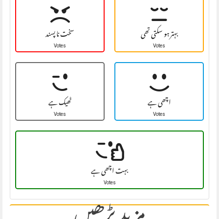
بہتر ہو سکتی تھی
سخت نا پسند
Votes
Votes
اچھی ہے
ٹھیک ہے
Votes
Votes
بہت اچھی ہے
Votes
مزید پڑھیں