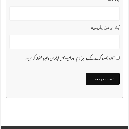
آپکا ای میل ایڈریس
*
آئیندہ تبصرہ کرنے کے لیے میرا نام اور ای-میل ایڈریس وغیرہ محفوظ کر لیں۔