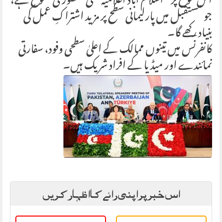
اس موقع پر “اسلام آباد اعلامیہ” کی منظوری متوقع ہے،
جو مستقبل میں پارلیمانی سطح پر مزید اشتراکِ عمل کی
بنیاد رکھے گا۔
کانفرنس میں تینوں ممالک کے اعلیٰ سطحی وفود، سفارتی
نمائندے اور میڈیا کے افراد شریک ہیں۔
اس خبر پر اپنی رائے کا اظہار کریں