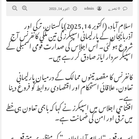
0 تبصرے
admin
اکتوبر 14, 2025
اسلام آباد، (اکتوبر 2025,14)پاکستان، ترکی اور
آذربائیجان کے پارلیمانی اسپیکرز کی تین ملکی کانفرنس آج
شروع ہو گئی۔ اس اجلاس کی صدارت قومی اسمبلی کے
اسپیکر سردار ایاز صادق کر رہے ہیں۔
کانفرنس کا مقصد تینوں ممالک کے درمیان پارلیمانی
تعاون، علاقائی استحکام اور اقتصادی روابط کو فروغ دینا
ہے۔
افتتاحی اجلاس میں اسپیکرز نے کہا کہ باہمی تعاون ہی خطے
میں ترقی اور امن کی ضمانت ہے۔