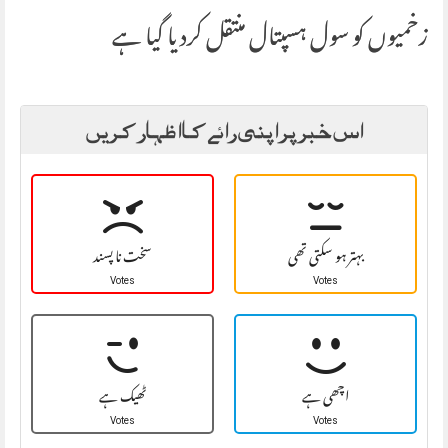
زخمیوں کو سول ہسپتال منتقل کردیا گیا ہے
اس خبر پر اپنی رائے کا اظہار کریں
بہتر ہو سکتی تھی
سخت نا پسند
Votes
Votes
اچھی ہے
ٹھیک ہے
Votes
Votes