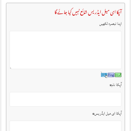
آپکا ای میل ایڈریس شائع نہیں کیا جائے گا
اپنا تبصرہ لکھیں
آپکا نام
*
آپکا ای میل ایڈریس
*