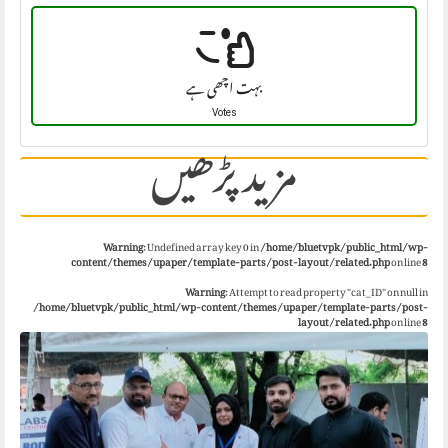
بہت اچھی ہے
Votes
مزید پڑھیں
Warning
: Undefined array key 0 in
/home/bluetvpk/public_html/wp-
content/themes/upaper/template-parts/post-layout/related.php
on line
8
Warning
: Attempt to read property "cat_ID" on null in
/home/bluetvpk/public_html/wp-content/themes/upaper/template-parts/post-
layout/related.php
on line
8