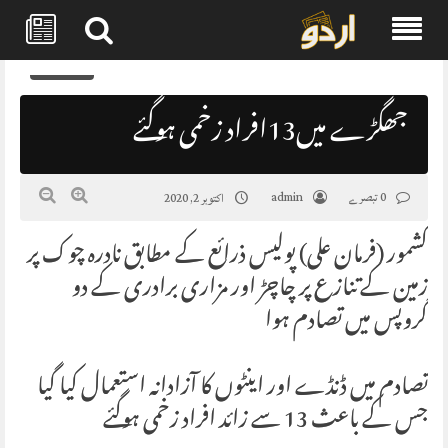
Skip
0
to
content
جھگڑے میں13افراد زخمی ہوگئے
0 تبصرے
admin
اکتوبر 2, 2020
کشمور (فرمان علی) پولیس ذرائع کے مطابق نادرہ چوک پر
زمین کے تنازع پر چاچڑ اور مزاری برادری کے دو
گروپس میں تصادم ہوا
تصادم میں ڈنڈے اور اینٹوں کا آزادانہ استعمال کیا گیا
جس کے باعث 13 سے زائد افراد زخمی ہوگئے