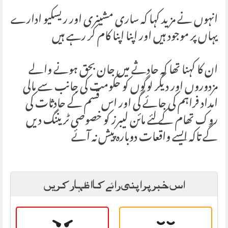
انہوں نے مزید کہا کہ ساری مشینری اور ریسکیو ادارے
یہاں پر موجود ہیں اور اپنا اپنا کام کر رہے ہیں
ان کا کہنا تھا کہ حادثے میں جان بحق ہونے والے
مزدوروں اور دیگر لوگوں کو حکومت کی جانب سے مالی
امداد فراہم کی جائے گی اور اس قسم کے حادثات کی
روک تھام کے لئے مائن لیبرز کو خصوصی ٹریننگ دیں
گے تاکہ ایسے واقعات دوبارہ پیش نہ آئے
اس خبر پر اپنی رائے کا اظہار کریں