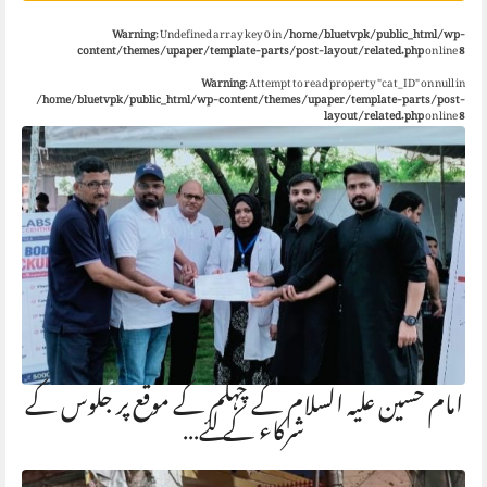
Warning
: Undefined array key 0 in
/home/bluetvpk/public_html/wp-
content/themes/upaper/template-parts/post-layout/related.php
on line
8
Warning
: Attempt to read property "cat_ID" on null in
/home/bluetvpk/public_html/wp-content/themes/upaper/template-parts/post-
layout/related.php
on line
8
امام حسین علیہ السلام کے چہلم کے موقع پر جلوس کے
شرکاء کے لئے…