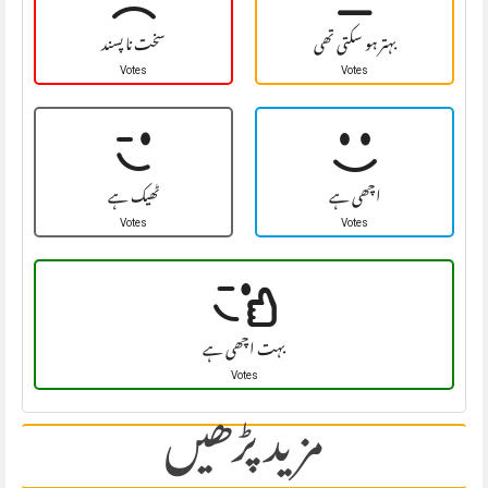
بہتر ہو سکتی تھی
سخت نا پسند
Votes
Votes
اچھی ہے
ٹھیک ہے
Votes
Votes
بہت اچھی ہے
Votes
مزید پڑھیں