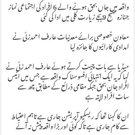
واقعہ میں جاں بحق ہونے والے 6 افراد کی اجتماعی نماز
جنازہ صبح 9 بجے زیارت کلی میں ادا کی گئی
معاون خصوصی برائے معدنیات عارف احمدزئی نے
امدادی کارائیوں کا جائزہ لیا
میڈیا سے بات چیت کرتے ہوئے عارف احمد زئی نے
کہا کہ یہ ایک انتہائی افسوسناک واقعہ ہے جس میں انیس
افراد جان بحق جبکہ مقامی ذرائع کے مطابق چھ سے
سات افراد لاپتہ ہے
ان کا کہنا تھا کہ ریسکیو آپریشن جاری ہے تاہم احتیاط
سے کام جاری ہے تاکہ کوئی اور بڑا واقعہ پیش نہ آئے