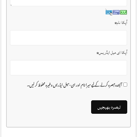
آپکا نام
*
آپکا ای میل ایڈریس
*
آئیندہ تبصرہ کرنے کے لیے میرا نام اور ای-میل ایڈریس وغیرہ محفوظ کر لیں۔