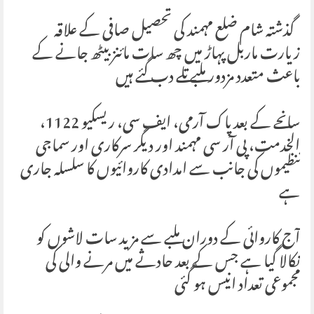
گذشتہ شام ضلع مہمند کی تحصیل صافی کے علاقہ
زیارت ماربل پہاڑ میں چھ سات مائنز بیٹھ جانے کے
باعث متعدد مزدور ملبے تلے دب گئے ہیں
سانحے کے بعد پاک آرمی، ایف سی، ریسکیو 1122،
الخدمت، پی آر سی مہمند اور دیگر سرکاری اور سماجی
تنظیموں کی جانب سے امدادی کاروائیوں کا سلسلہ جاری
ہے
آج کاروائی کے دوران ملبے سے مزید سات لاشوں کو
نکالا گیا ہے جس کے بعد حادثے میں مرنے والی کی
مجموعی تعداد انیس ہو گئی