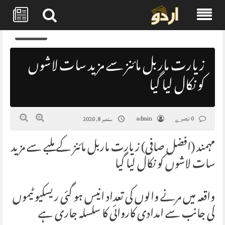
Skip
0
to
content
زیارت ماربل مائنز سے مزید سات لاشوں
کو نکال لیا گیا
0 تبصرے
admin
ستمبر 8, 2020
مہمند (افضل صافی) زیارت ماربل مائنز کے ملبے سے مزید
سات لاشوں کو نکال لیا گیا
واقعہ میں مرنے والوں کی تعداد انیس ہو گئی ریسکیو ٹیموں
کی جانب سے امدادی کاروائی کا سلسلہ جاری ہے