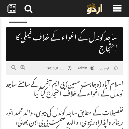
Skip
0
to
content
ساجد گوندل کے اغواء کے خلاف فیملی کا
احتجاج
0 تبصرے
admin
ستمبر 8, 2020
اسلام آباد (وجاہت حسین) پی ایم آفس کے سامنے ساجد
گوندل کے اغواء کے خلاف احتجاج کیا گیا
تفصیلات کے مطابق ساجد گوندل کی بیوی، والد محمد انور
ریٹائر واپڈا اور نیوی، والدہ عصمت بی بی بہن بھائی،