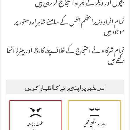
بچوں اور دیگر کے ہمراہ احتجاج کر رہی ہیں
تمام افراد وزیراعظم آفس کے سامنے شاہراہ دستور پر
موجود ہیں
تمام شرکاء نے احتجاج کے خلاف پلے کارڈز اور بینرز اٹھا
رکھے ہیں
اس خبر پر اپنی رائے کا اظہار کریں
بہتر ہو سکتی تھی
سخت نا پسند