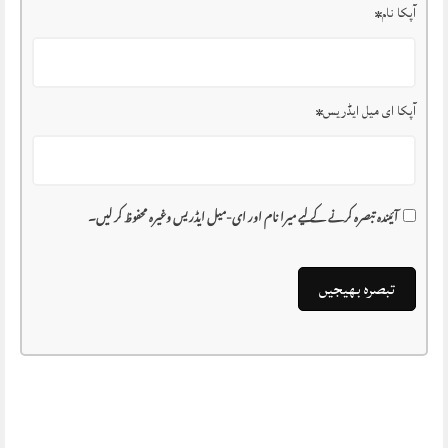
آپکا نام
*
آپکا ای میل ایڈریس
*
آئیندہ تبصرہ کرنے کے لیے میرا نام اور ای-میل ایڈریس وغیرہ محفوظ کر لیں۔