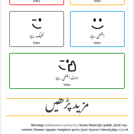
Votes
Votes
اچھی ہے
ٹھیک ہے
Votes
Votes
بہت اچھی ہے
Votes
مزید پڑھیں
Warning
: Undefined array key 0 in
/home/bluetvpk/public_html/wp-
content/themes/upaper/template-parts/post-layout/related.php
on line
8