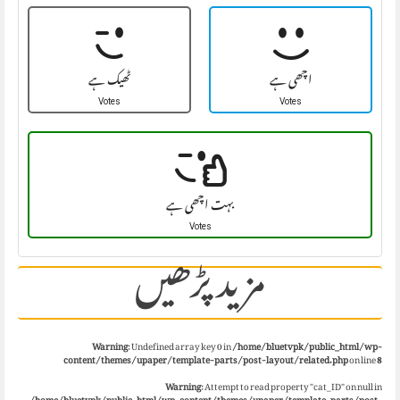
اچھی ہے
ٹھیک ہے
Votes
Votes
بہت اچھی ہے
Votes
مزید پڑھیں
Warning
: Undefined array key 0 in
/home/bluetvpk/public_html/wp-
content/themes/upaper/template-parts/post-layout/related.php
on line
8
Warning
: Attempt to read property "cat_ID" on null in