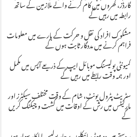
گارڈز، گھروں میں کام کرنے والے ملازمین کے ساتھ
رابطہ میں رہیں گے
مشکوک افراد کی نقل و حرکت کے بارے میں معلومات
فراہم کرنے میں مددگار ثابت ہوں گے
کمیونٹی پولیسنگ موبائل ایپ کے ذریعے آپس میں مکمل
اور ہمہ وقت رابطے میں رہیں گے
سٹریٹ پٹرول یونٹ، شام کے وقت مختلف سیکٹرز اور
مارکیٹس میں رش کے اوقات میں گشت و چیکنگ کریں
گے