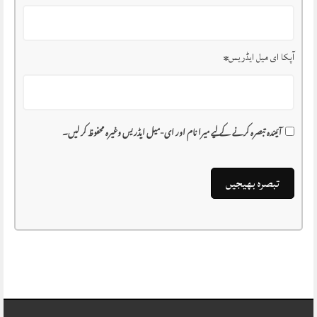
آپکا ای میل ایڈریس
*
آئیندہ تبصرہ کرنے کے لیے میرا نام اور ای-میل ایڈریس وغیرہ محفوظ کر لیں۔