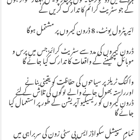
ہردستے میں دو موٹرسائیکلوں پرچار پولیس اہلکار سوار ہوں
گے جو سٹریٹ کرائم کا تدارک کریں گے
ائیر پٹرول یونٹ، 8 ڈرون کیمروں پر مشتمل ہوگا
ڈرون کیمروں کی مدد سے سٹریٹ کرائمزجس میں پرس و
موبائل چھیننے کے واقعات کا تدارک کیا جائے گا
واکنگ ٹریلز پر سیاحوں کی حفاظت کو یقینی بنانے
اورراستہ بھول جانے والے لوگوں کی تلاش کے لئے
ڈرون کیمروں کو ریسیکیو آپریشن کے طور پر استعمال کیا
جائے گا
تمام سپیشل سکواڈز ایس پی سٹی زون کی سربراہی میں