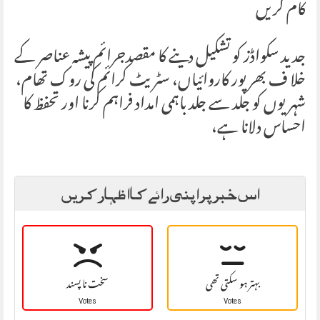
کام کریں
جدید سکواڈز کو تشکیل دینے کا مقصدجرائم پیشہ عناصر کے
خلا ف بھرپور کاروائیاں، سٹریٹ کرائم کی روک تھام،
شہریوں کو جلد سے جلد باہمی امداد فراہم کرنا اور تحفظ کا
احساس دلانا ہے،
اس خبر پر اپنی رائے کا اظہار کریں
بہتر ہو سکتی تھی
سخت نا پسند
Votes
Votes