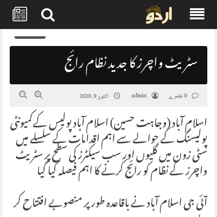
Skip
0
to
content
سٹریٹ واچرز کا جدید نظام رائج
0 تبصرے
admin
اکتوبر 9, 2020
اسلام آباد (وجاہت حسین) اسلام آباد پولیس کےکمیونٹی
پولیسنگ کے حوالے سے اہم اقدامات کے سلسلے میں
سٹی زون میں گلیوں اور سب سیکٹرز کی سطح پر سٹریٹ
واچرز کے نظام کو رائج کرنے کا اہم فیصلہ کیا گیا
آئی جی اسلام آباد نے باقاعدہ طور پر منصوبے افتتاح کر