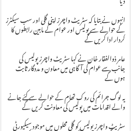
دیا
انہوں نے بتایا کہ سٹریٹ واچرز اپنی گلی اور سب سیکٹرز
کے حوالے سے پولیس اور عوام کے مابین رابطوں کا
کردار ادا کریں گے
عامر ذوالفقار خان نے کہا سٹریٹ واچرز پولیس کی
جانب سے عوام کی آگاہی میں معاون و مددگار ثابت
ہوں گے
یہ لوگ جرائم کی روک تھام کے حوالے سے کئے جانے
والے اقدامات میں پولیس کی معاونت کریں گے
سٹریٹ واچرز پولیس کو گلی محلوں میں موجود سیکیورٹی