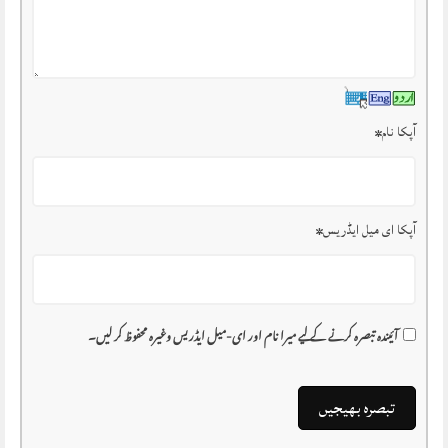
آپکا نام
*
آپکا ای میل ایڈریس
*
آئیندہ تبصرہ کرنے کے لیے میرا نام اور ای-میل ایڈریس وغیرہ محفوظ کر لیں۔