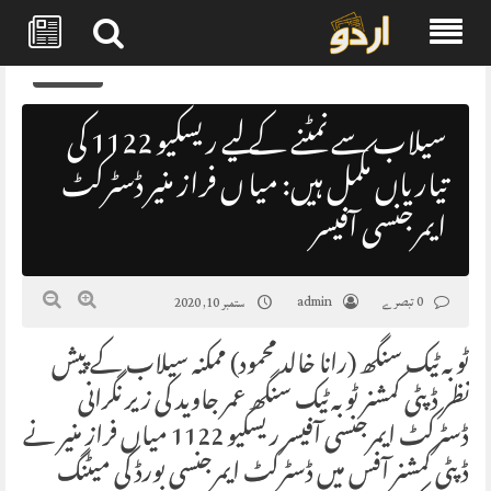
Skip
0
to
content
سیلاب سے نمٹنے کے لیے ریسکیو 1122 کی
تیاریاں مکمل ہیں: میا ں فراز منیر ڈسٹرکٹ
ایمرجنسی آفیسر
0 تبصرے
admin
ستمبر 10, 2020
ٹوبہ ٹیک سنگھ (رانا خالد محمود) ممکنہ سیلاب کے پیش
نظر ڈپٹی کمشنر ٹوبہ ٹیک سنگھ عمر جاوید کی زیر نگرانی
ڈسٹرکٹ ایمرجنسی آفیسر ریسکیو 1122 میاں فراز منیر نے
ڈپٹی کمشنر آفس میں ڈسٹرکٹ ایمرجنسی بورڈ کی میٹنگ