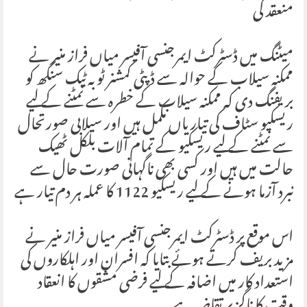
منعقد کی
میٹنگ میں ڈسٹرکٹ ایمرجنسی آفیسر میاں فراز منیر نے
ممکنہ سیلاب کے حوالہ سے ڈپٹی کمشنر ٹوبہ ٹیک سنگھ کو
بریفنگ دی کہ ممکنہ سیلاب کے خطرہ سے نمٹنے کے لیے
ریسکیو سٹاف کی تیاریاں مکمل ہیں اور سیلابی صورتحال
سے نمٹنے کے لیے ریسکیو کے تمام آلات بلکل ٹھیک
حالت میں ہیں اور کسی بھی ناگہانی صورت حال سے
نبرد آزما ہونے کے لیے ریسکیو 1122 کا عملہ ہر دم تیار ہے
اس موقع پر ڈسٹرکٹ ایمرجنسی آفیسر میاں فراز منیر نے
مزید بریف کرتے ہوئے بتایا کہ افسران اور اہلکاروں کی
استعداد کار میں اضافہ کے لیے فرضی مشقوں کا انعقاد