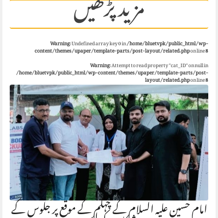
مزید پڑھیں
Warning
: Undefined array key 0 in
/home/bluetvpk/public_html/wp-
content/themes/upaper/template-parts/post-layout/related.php
on line
8
Warning
: Attempt to read property "cat_ID" on null in
/home/bluetvpk/public_html/wp-content/themes/upaper/template-parts/post-
layout/related.php
on line
8
امام حسین علیہ السلام کے چہلم کے موقع پر جلوس کے