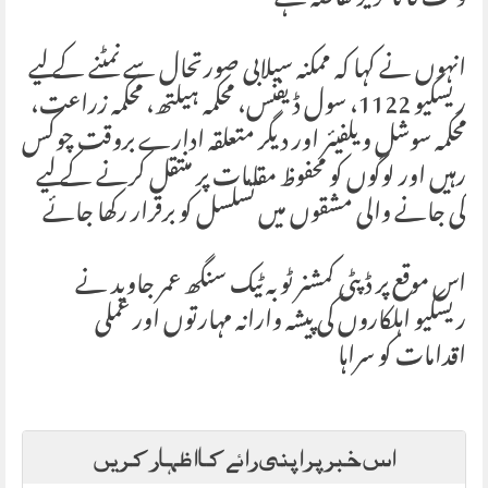
وقت کا ناگزیر تقاضہ ہے
انہوں نے کہا کہ ممکنہ سیلابی صورتحال سے نمٹنے کے لیے
ریسکیو 1122، سول ڈیفنس، محکمہ ہیلتھ، محکمہ زراعت،
محکمہ سوشل ویلفیئر اور دیگر متعلقہ ادارے بروقت چوکس
رہیں اور لوگوں کو محفوظ مقامات پر منتقل کرنے کے لیے
کی جانے والی مشقوں میں تسلسل کو برقرار رکھا جائے
اس موقع پر ڈپٹی کمشنر ٹوبہ ٹیک سنگھ عمر جاوید نے
ریسکیو اہلکاروں کی پیشہ وارانہ مہارتوں اور عملی
اقدامات کو سراہا
اس خبر پر اپنی رائے کا اظہار کریں