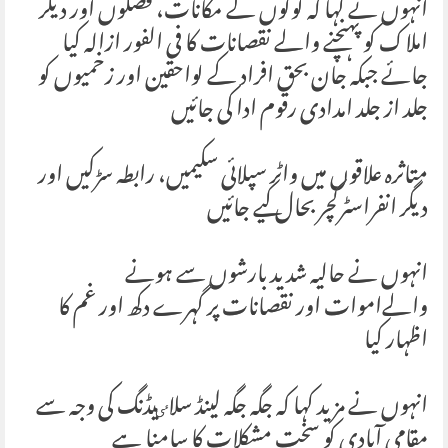
انہوں نے کہا کہ لوگوں کے مکانات، فصلوں اور دیگر
املاک کو پہنچنے والے نقصانات کا فی الفور ازالہ کیا
جائے جبکہ جان بحق افراد کے لواحقین اور زخمیوں کو
جلد از جلد امدادی رقوم ادا کی جائیں
متاثرہ علاقوں میں واٹر سپلائی سکیمیں، رابطہ سڑکیں اور
دیگر انفراسٹرکچر بحال کیے جائیں
انہوں نے حالیہ شدید بارشوں سے ہونے
والےاموات اور نقصانات پر گہرے دکھ اور غم کا
اظہار کیا
انہوں نے مزید کہا کہ جگہ جگہ لینڈ سلاٸیڈنگ کی وجہ سے
مقامی آبادی کو سخت مشکلات کا سامنا ہے