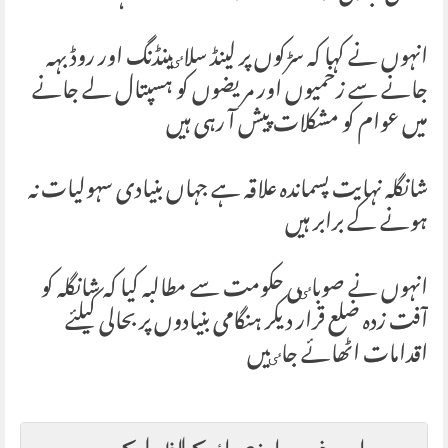
انہوں نے کہا کہ سڑکوں پر لینڈ سلاٸینڈنگ اور روڈ بہہ
جانے سے زخمیوں اور مریضوں کو ہسپتال لے جانے
میں عوام کو مشکلات پیش آ رہی ہیں
شانگلہ نہایت پسماندہ علاقہ ہے جہاں بنیادی سہولیات نہ
ہونے کے برابر ہیں
انہوں نے صوباٸی حکومت سے مطالبہ کیا کہ شانگلہ کو
آفت زدہ ضلع قرار دیکر ہنگامی بنیادوں پر بحالی کیلئے
اقدامات اٹھائے جاٸیں
اس خبر پر اپنی رائے کا اظہار کریں