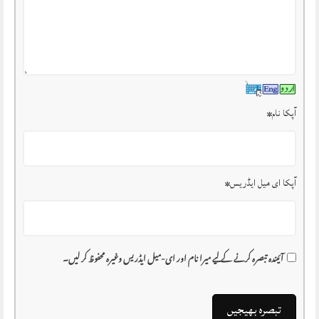
آپکا نام
*
آپکا ای میل ایڈریس
*
آئیندہ تبصرہ کرنے کے لیے میرا نام اور ای-میل ایڈریس وغیرہ محفوظ کر لیں۔