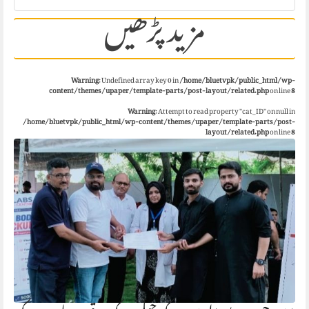
مزید پڑھیں
Warning
: Undefined array key 0 in
/home/bluetvpk/public_html/wp-
content/themes/upaper/template-parts/post-layout/related.php
on line
8
Warning
: Attempt to read property "cat_ID" on null in
/home/bluetvpk/public_html/wp-content/themes/upaper/template-parts/post-
layout/related.php
on line
8