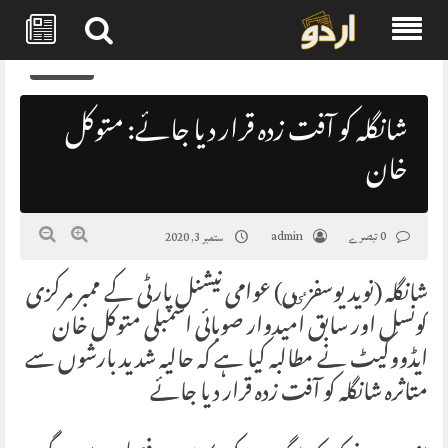
Skip
0
to
content
شانگلہ کو آفت زدہ قرار دیا جائے: متوکل
خان
0 تبصرے
admin
ستمبر 3, 2020
شانگلہ (نوید یوسفزٸی) عوامی نیشنل پارٹی کے ممبر مرکزی
کونسل اور سابق امیدوار صوبائی اسمبلی متوکل خان
ایڈووکیٹ نے مطالبہ کیا ہے کہ حالیہ شدید بارشوں سے
متاثرہ شانگلہ کو آفت زدہ قرار دیا جائے