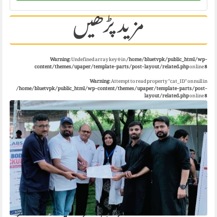
مزید پڑھیں
Warning
: Undefined array key 0 in
/home/bluetvpk/public_html/wp-
content/themes/upaper/template-parts/post-layout/related.php
on line
8
Warning
: Attempt to read property "cat_ID" on null in
/home/bluetvpk/public_html/wp-content/themes/upaper/template-parts/post-
layout/related.php
on line
8