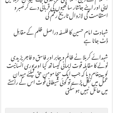
السلام نے دین اسلام کی سربلندی کیلئے میدانِ کربلا میں
اپنی اور اپنے جانثار ساتھیوں کی قربانی دے کر صبر و
استقامت کی لازوال تاریخ رقم کی
شہادت امام حسین کا فلسفہ دراصل ظلم کے مقابل
ڈٹ جانا ہے
شہدائے کربلا نے ظالم و جابر اور فاسق و فاجر یزیدی
ٹولے کا مقابلہ قوت ایمانی کیساتھ کیا اور پوری انسانیت
کو یہ پیغام دیا کہ جب ایک سچا مومن حق کیلئے میدانِ
عمل میں نکل پڑے تو کوئی شیطانی قوت اس کے راستے
میں حائل نہیں ہو سکتی