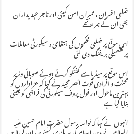
ضلعی افسران ، ممبران امن کمیٹی اور تاجر عہدیداران
بھی ان کے ہمراہ تھے
اس موقع پر ضلعی محکموں کی انتظامی و سیکورٹی معاملات
پر تفصیلی بریفنگ دی گئی
اس موقع پر میڈیا سے گفتگو کرتے ہوئے صوبائی وزیر
محنت و افرادی قوت انصر مجید نے کہا کہ عزاداروں کو
بہترین ماحول اور فول پروف سیکورٹی کی فراہمی کو یقینی
بنایا گیا ہے
انہوں نے کہا کہ نواسہ رسول حضرت امام حسین علیہ