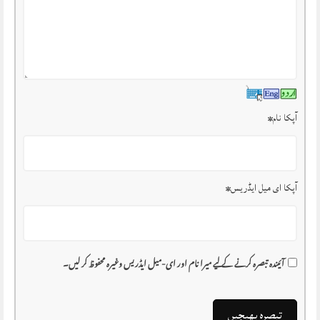
آپکا نام
*
آپکا ای میل ایڈریس
*
آئیندہ تبصرہ کرنے کے لیے میرا نام اور ای-میل ایڈریس وغیرہ محفوظ کر لیں۔