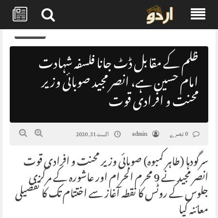
Skip
0
to
content
ظلم کے مقابل ڈٹ جانا فلسفہ شہادت
امام حسین ہے، انصر مجید صوبائی وزیر
محنت و افرادی قوت
0 تبصرے
admin
اگست 31, 2020
سرگودہا (طاہر کمبوہ) صوبائی وزیر محنت و افرادی قوت
انصر مجید نے 9 محرم الحرام اور عاشورہ کے مرکزی
جلوس کے روٹس کا نقطہ آغاز سے اختتام تک کا تفصیلی
معائنہ کیا