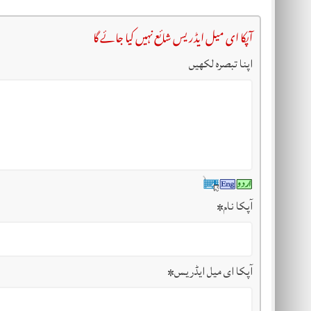
آپکا ای میل ایڈریس شائع نہیں کیا جائے گا
اپنا تبصرہ لکھیں
آپکا نام
*
آپکا ای میل ایڈریس
*