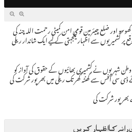
وسو اور ضلع چیئرمین قومی امن کمیٹی رحمت اللہ چنہ کی
پر کشمیریوں سے اظہار یکجہتی کے لیے ایک شاندار ریلی
وطن شہریوں نے کشمیری بھائیوں کے حقوق کی آواز کو
 ڈی سی آفس سے گھنٹہ گھر تک ریلی میں بھرپور شرکت کی
 بھرپور شرکت کی
 رائے کا اظہار کریں