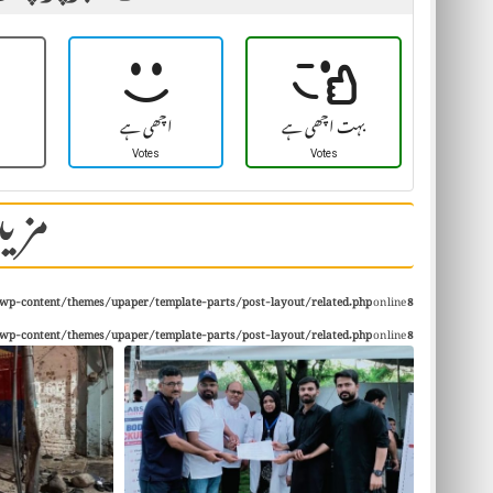
بہت اچھی ہے
اچھی ہے
Votes
Votes
مزید
wp-content/themes/upaper/template-parts/post-layout/related.php
on line
8
wp-content/themes/upaper/template-parts/post-layout/related.php
on line
8