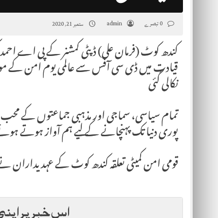
0 تبصرے
admin
ستمبر 21, 2020
کندھ کوٹ (فرمان علی) ڈپٹی کمشنر کے پی اے احمد کھ
قیادت میں ڈی سی آفس سے عالمی یوم امن کے موقع 
نکالی گئی
تمام سیاسی، سماجی اور مذہبی جماعتوں کے محب 
پوری دنیا تک پہنچانے کے لیے ہم آواز ہوتے ہوئے
قومی امن کمیٹی تعلقہ کندھ کوٹ کے عہدیداران نے
اس خبر پر اپنی