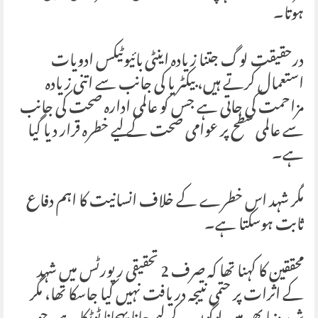
ہوتا۔
درحقیقت لوگ جتنا زیادہ اینٹی بائیوٹیکس ادویات
استعمال کرتے ہیں، بیکٹریا کی جانب سے اتنی زیادہ
مزاحمت کی جاتی ہے جس کو عالمی ادارہ صحت کی جانب
سے عالمی سطح پر عوامی صحت کے لیے خطرہ قرار دیا گیا
ہے۔
مگر شہد اس خطرے کے خلاف انسانیت کا اہم دفاع
ثابت ہوسکتا ہے۔
محققین کا کہنا تھا کہ صرف 2 تحقیقی رپورٹس میں شہد
کے اثرات پر حتمی نتیجہ دریافت نہیں کیا جاسکا تھا، مگر