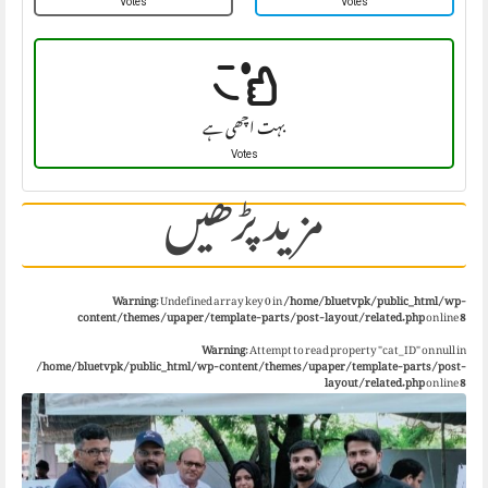
Votes
Votes
بہت اچھی ہے
Votes
مزید پڑھیں
Warning
: Undefined array key 0 in
/home/bluetvpk/public_html/wp-
content/themes/upaper/template-parts/post-layout/related.php
on line
8
Warning
: Attempt to read property "cat_ID" on null in
/home/bluetvpk/public_html/wp-content/themes/upaper/template-parts/post-
layout/related.php
on line
8