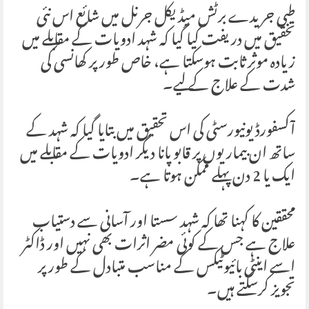
طبی جریدے برٹش میڈیکل جرنل میں شائع اس نئی
تحقیق میں دریفت کیا گیا کہ شہد ادویات کے مقابلے میں
زیادہ موثر ثابت ہوسکتا ہے، خاص طور پر کھانسی کی
شدت کے علاج کے لیے۔
آکسفورڈ یونیورسٹی کی اس تحقیق میں بتایا گیا کہ شہد کے
ساتھ ان بیماریوں پر قابو پانا دیگر ادویات کے مقابلے میں
ایک یا 2 دن پہلے ممکن ہوتا ہے۔
محققین کا کہنا تھا کہ شہد سستا اور آسانی سے دستیاب
علاج ہے جس کے کوئی مضر اثرات بھی نہیں اور ڈاکٹر
اسے اینٹی بائیوٹیکس کے مناسب متبادل کے طور پر
تجویز کرسکتے ہیں۔