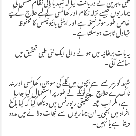
طبی ماہرین نے دریافت کیا کہ شہد بالائی نظام تنفس کی
بیماریوں جیسے نزلہ زکام اور کھانسی کے لیے علاج کے لیے
خاص طور موثر نسخہ ہے اور اینٹی بائیوٹیکس کا محفوظ
متبادل ثابت ہوسکتا ہے۔
یہ بات برطانیہ میں ہونے والی ایک نئی طبی تحقیق میں
سامنے آئی۔
شہد کو عرصے سے بچوں میں گلے کی سوجن، کھانسی اور بند
ناک کے علاج کے ٹوٹکے کے طور پر استعمال کیا جارہا
ہے، مگر اب کچھ تحقیقی رپورٹس میں دیکھا گیا کہ کیا بالغ
افراد میں بھی یہ ان بیماریوں سے نجات دلانے میں مددد
دیتا ہے یا نہیں۔