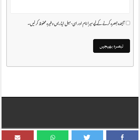
آئیندہ تبصرہ کرنے کے لیے میرا نام اور ای-میل ایڈریس وغیرہ محفوظ کر لیں۔