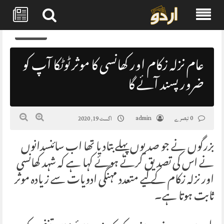
Skip
0
to
content
عام نزلہ زکام اور کھانسی کا موثر ٹوٹکا آپ کو
ضرور پسند آئے گا
0 تبصرے
admin
اگست 19, 2020
بزرگوں نے جو صدیوں پہلے بتادیا تھا اب سائنسدانوں
نے اس کی تصدیق کرتے ہوئے کہا ہے کہ شہد کھانسی
اور نزلہ زکام کے لیے متعدد مہنگی ادویات سے زیادہ موثر
ثابت ہوتا ہے۔