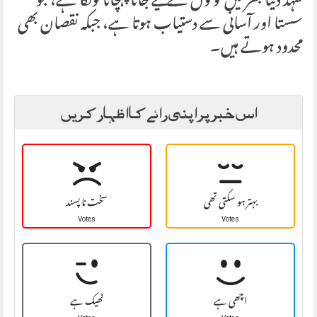
شہد دنیا بھر میں لوگوں کے لیے جانا پہچانا ٹوٹکا ہے، جو
سستا اور آسانی سے دستیاب ہوتا ہے، جبکہ نقصان بھی
محدود ہوتے ہیں۔
اس خبر پر اپنی رائے کا اظہار کریں
بہتر ہو سکتی تھی
سخت نا پسند
Votes
Votes
اچھی ہے
ٹھیک ہے