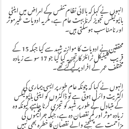
انہوں نے کہا کہ بالائی نظام تنفس کے امراض میں اینٹی
بائیوٹیکس تجویز کرنا بہت عام ہے، مگر یہ ادویات غیرموثر
اور نامناسب ہوسکتی ہیں۔
محققین نے ادویات کا موازنہ شہد سے کیا جبکہ 15 کے
قریب کلینیکل ٹرائلز کا تجزیہ کیا گیا جو 17 سو سے زیادہ
مختلف عمر کے افراد پر کیے گئے تھے۔
انہوں نے کہا کہ چونکہ عام طور پر ایسی بیماری کی
اکثریت وائرل ہوتی ہے تو ڈاکٹروں کو اینٹی بائیوٹیکس
کے متبادل کے طور پر شہد کو تجزی کرنا چاہیے کیونکہ وہ
زیادہ موثر اور کم نقصان دہ ہے، جبکہ جراثیموں کی
مزاحمت سے پہنچنے والے نقصان کا خطرہ بھی نہیں