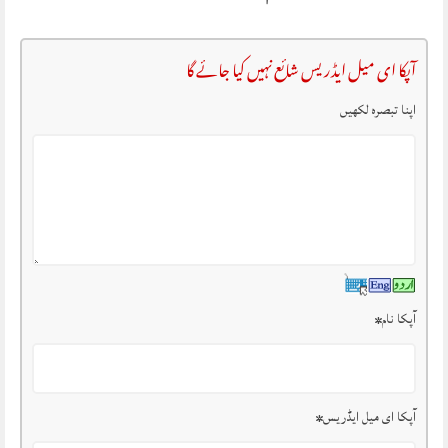
آپکا ای میل ایڈریس شائع نہیں کیا جائے گا
اپنا تبصرہ لکھیں
آپکا نام
*
آپکا ای میل ایڈریس
*