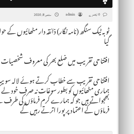
0 تبصرے
admin
ستمبر 8, 2020
ٹوبہ ٹیک سنگھ (نامہ نگار) ذائقہ دار مٹھائیوں کے حو
گیا
افتتاحی تقریب میں ضلع بھر کی معروف شخصیات
افتتاحی تقریب سے خطاب کرتے ہوئے لالہ سویٹ
ہماری مٹھائیوں کو بطور سوغات نہ صرف خود لے کر 
بھجواتے ہیں جو کہ ہمارے کرم فرماؤں کی طرف سے 
فرماؤں کے اعتماد پر پورا اترتے رہیں گے