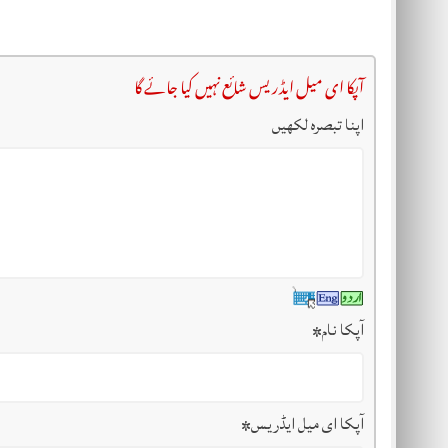
آپکا ای میل ایڈریس شائع نہیں کیا جائے گا
اپنا تبصرہ لکھیں
آپکا نام
*
آپکا ای میل ایڈریس
*