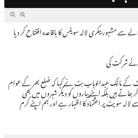
الے سے مشہور بیکری لالہ سویٹس کا باقاعدہ افتتاح کر دیا
 نے شرکت کی
 کے مالک عبدالوہاب بٹ نے کہا کہ ضلع بھر کے عوام
جاتے ہیں بلکہ اپنے پیاروں کو دیگر شہروں میں بھی
لالہ سویٹ پر اعتماد کا اظہار ہے اور ہم اپنے کرم