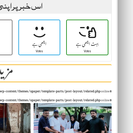
اس خبر پر اپنی
بہت اچھی ہے
اچھی ہے
Votes
Votes
مزید
wp-content/themes/upaper/template-parts/post-layout/related.php
on line
8
wp-content/themes/upaper/template-parts/post-layout/related.php
on line
8