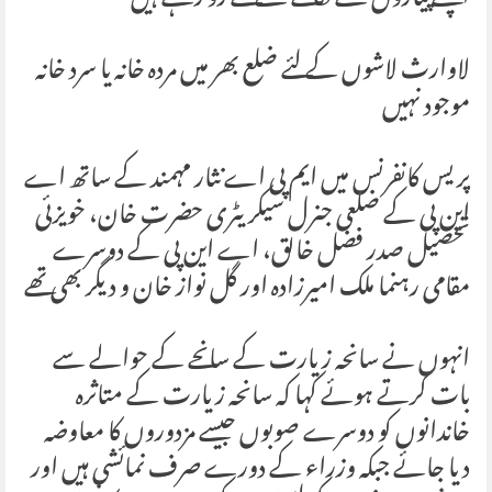
اپنے پیاروں کے نکالنے کے لئے رو رہے ہیں
لاوارث لاشوں کے لئے ضلع بھر میں مردہ خانہ یا سرد خانہ
موجود نہیں
پریس کانفرنس میں ایم پی اے نثار مہمند کے ساتھ اے
این پی کے ضلعی جنرل سیکریٹری حضرت خان، خویزئی
تحصیل صدر فضل خالق، اے این پی کے دوسرے
مقامی رہنما ملک امیرزادہ اور گل نواز خان و دیگر بھی تھے
انہوں نے سانحہ زیارت کے سانحے کے حوالے سے
بات کرتے ہوئے کہا کہ سانحہ زیارت کے متاثرہ
خاندانوں کو دوسرے صوبوں جیسے مزدوروں کا معاوضہ
دیا جائے جبکہ وزراء کے دورے صرف نمائشی ہیں اور