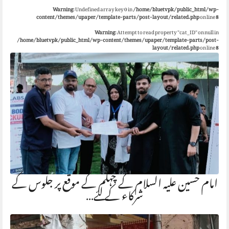
Warning
: Undefined array key 0 in
/home/bluetvpk/public_html/wp-
content/themes/upaper/template-parts/post-layout/related.php
on line
8
Warning
: Attempt to read property "cat_ID" on null in
/home/bluetvpk/public_html/wp-content/themes/upaper/template-parts/post-
layout/related.php
on line
8
امام حسین علیہ السلام کے چہلم کے موقع پر جلوس کے
شرکاء کے لئے…