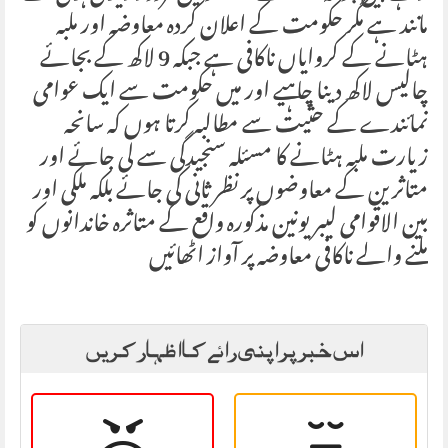
مانند ہے مگر حکومت کے اعلان کردہ معاوضہ اور ملبہ
ہٹانے کے کروایاں ناکافی ہے جبکہ 9 لاکھ کے بجائے
چالیس لاکھ دینا چاہیے اور میں حکومت سے ایک عوامی
نمائندے کے حثیت سے مطالبہ کرتا ہوں کہ سانحہ
زیارت ملبہ ہٹانے کا مسئلہ سنجیدگی سے لی جائے اور
متاثرین کے معاوضوں پر نظر ثانی کی جائے بلکہ ملکی اور
بین الاقوامی لیبر یونین مذکورہ واقع کے متاثرہ خاندانوں کو
ملنے والے ناکافی معاوضہ پر آواز اٹھائیں
اس خبر پر اپنی رائے کا اظہار کریں