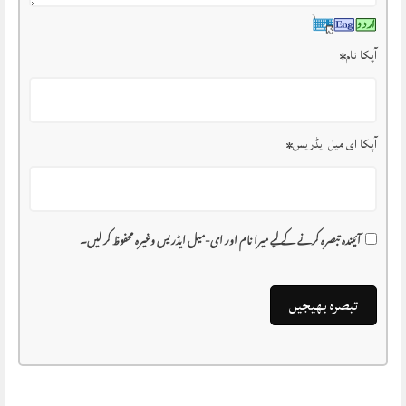
آپکا نام
*
آپکا ای میل ایڈریس
*
آئیندہ تبصرہ کرنے کے لیے میرا نام اور ای-میل ایڈریس وغیرہ محفوظ کر لیں۔