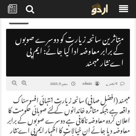
Skip
0
to
content
متاثرین سانحہ زیارت کو دوسرے صوبوں
کے برابر معاوضہ ادا کیا جائے: ایم پی
اے نثار مہمند
0 تبصرے
admin
ستمبر 9, 2020
مہمند (افضل صافی) سانحہ زیارت انتہائی افسوسناک
واقعہ ہے جبکہ متاثرہ خاندانوں کے لئے صوبائی حکومت کا
اعلان کردہ معاوضہ ناکافی ہے دوسرے صوبوں کے برابر
معاوضہ دیا جائے ان خیالات کا اظہار ایم پی اے نثار