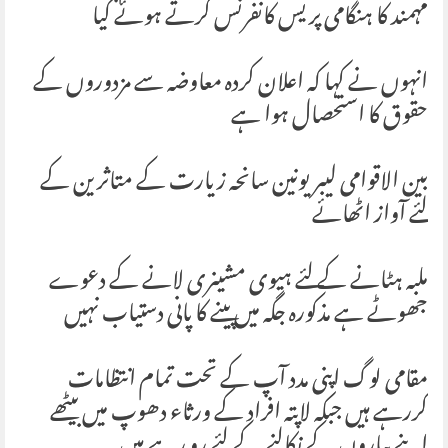
مہمند کا ہنگامی پریس کانفرنس کرتے ہوئے کیا
انہوں نے کہا کہ اعلان کردہ معاوضہ سے مزدوروں کے
حقوق کا استحصال ہوا ہے
بین الاقوامی لیبر یونین سانحہ زیارت کے متاثرین کے
لئے آواز اٹھائے
ملبہ ہٹانے کے لئے ہیوی مشینری لانے کے دعوے
جھوٹے ہے مذکورہ جگہ میں پینے کا پانی دستیاب نہیں
مقامی لوگ اپنی مدد آپ کے تحت تمام انتظامات
کررہے ہیں جبکہ لاپتہ افراد کے ورثاء دھوپ میں بیٹھے