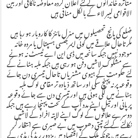
متاثرہ خاندانوں کے لئے اعلان کردہ معاوضہ ناکافی اور بین
الاقوامی لیبر لاء کے بالکل منافی ہیں
ضلع کی پانچ تحصیلوں میں منرل مائنز کا کاروبار ہو رہا ہیں
مگر تاحال علاقے میں کوئی ایمرجنسی ہسپتال یا مردہ خانہ
موجود نہیں جبکہ سانحہ میں ڈی این اے ٹیسٹ نہ ہونے
سے مشکوک لاشیں دفن ہو رہی ہیں جبکہ ملبہ ہٹانے کے
لئے حکومت کے ہیوی مشنریاں تاحال تیسری دن جائے
وقوعہ پر نہ پہنچ سکی اور ساتھ ذیادہ تر مقامی لوگ ملبہ
ہٹانے میں لگی ہوئی ہیں اور تیسری دن سے جائے وقوعہ
پر پانی اور تیل اپنے مدد آپ کے تحت پہنچا رہے ہیں جبکہ
دوسرے علاقوں کے لوگ اپنے لاپتہ افراد کے لاشیں
نکالنے کے لئے تپتی دھوپ میں بے صبری سے انتظار کر
رہے ہیں چونکہ ملک کے اقتصاد میں مزدور ریڈ کی ہڈی کے