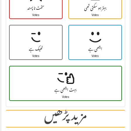
بہتر ہو سکتی تھی
سخت نا پسند
Votes
Votes
اچھی ہے
ٹھیک ہے
Votes
Votes
بہت اچھی ہے
Votes
مزید پڑھیں