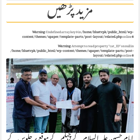
مزید پڑھیں
Warning
: Undefined array key 0 in
/home/bluetvpk/public_html/wp-
content/themes/upaper/template-parts/post-layout/related.php
on line
8
Warning
: Attempt to read property "cat_ID" on null in
/home/bluetvpk/public_html/wp-content/themes/upaper/template-parts/post-
layout/related.php
on line
8
امام حسین علیہ السلام کے چہلم کے موقع پر جلوس کے