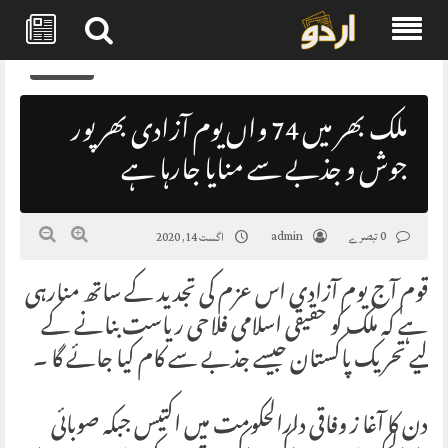
Skip
0
to
content
ملک بھر میں 74 واں یوم آزادی بھرپور
جوش و جذبے سے منایا جارہا ہے
0 تبصرے
admin
اگست 14, 2020
قوم آج یوم آزادی اس عزم کی تجدید کے ساتھ منارہی
ہے کہ ملک کو حقیقی اسلامی فلاحی ریاست بنانے کے
لیے تحریک پاکستان جیسے جذبے سے کام کیا جائے گا ۔
دن کا آغا ز وفاقی دارالحکومت میں اکتیس جبکہ صوبائی