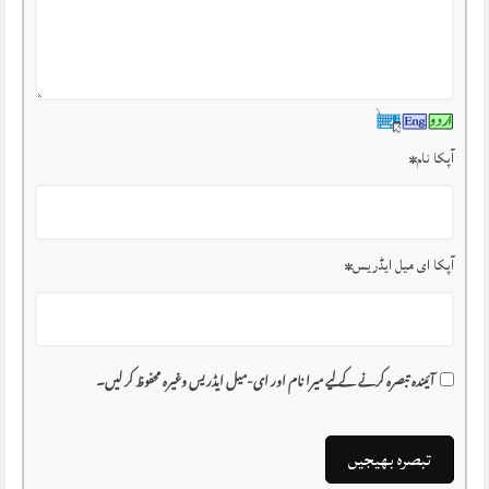
آپکا نام
*
آپکا ای میل ایڈریس
*
آئیندہ تبصرہ کرنے کے لیے میرا نام اور ای-میل ایڈریس وغیرہ محفوظ کر لیں۔