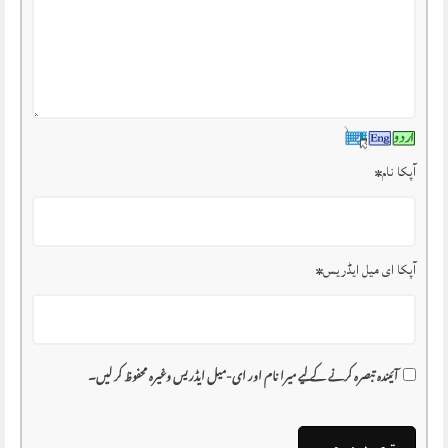
آپکا نام
*
آپکا ای میل ایڈریس
*
آئیندہ تبصرہ کرنے کے لیے میرا نام اور ای-میل ایڈریس وغیرہ محفوظ کر لیں۔