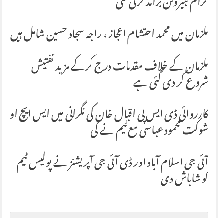
گرام ہیروئن برآمد کرلی گئی
ملزمان میں محمد احتشام اعجاز ، راجہ سجاد حسین شامل ہیں
ملزمان کے خلاف مقدمات درج کرکے مزید تفتیش
شروع کر دی گئی ہے
کارروائی ڈی ایس پی اقبال خان کی نگرانی میں ایس ایچ او
شوکت محمود عباسی مع ٹیم نے کی
آئی جی اسلام آباد اور ڈی آئی جی آپریشنز نے پولیس ٹیم
کو شاباش دی