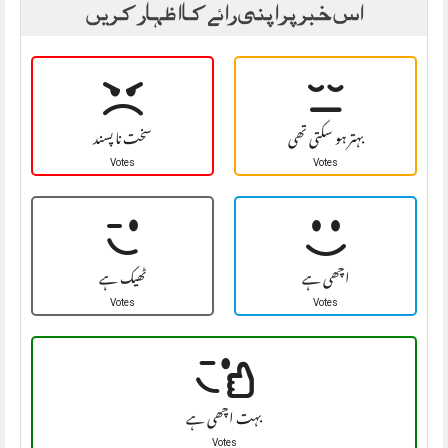
اس خبر پر اپنی رائے کا اظہار کریں
بہتر ہو سکتی تھی
سخت نا پسند
Votes
Votes
اچھی ہے
ٹھیک ہے
Votes
Votes
بہت اچھی ہے
Votes