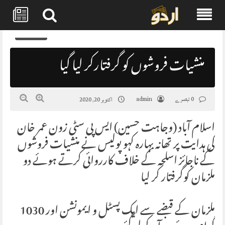
Skip
0
to
content
منشیات فروشوں کو گرفتارکر لیا گیا
0 تبصرے
admin
اکتوبر 20, 2020
اسلام آباد (وجاہت حسین) ایس پی سٹی زون عمر خان
کی ہدایت پر تھانہ بہارہ کہو پولیس نے منشیات فروشوں
کے ناجائز اسلحہ کے خلاف کارروائی کرتے ہوئے دو
ملزمان کوگرفتار کر لیا
ملزمان کے قبضے سے ایک پسٹل و ایمونشن اور 1030