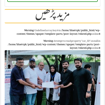
مزید پڑھیں
Warning
: Undefined array key 0 in
/home/bluetvpk/public_html/wp-
content/themes/upaper/template-parts/post-layout/related.php
on line
8
Warning
: Attempt to read property "cat_ID" on null in
/home/bluetvpk/public_html/wp-content/themes/upaper/template-parts/post-
layout/related.php
on line
8