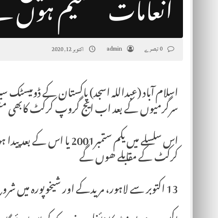
انعامات تقسیم ہوں گ
0 تبصرے
admin
اکتوبر 12, 2020
سرگرمیوں کے بعد اب ایج گروپ کرکٹ کابھی من
‎اس سلسلے میں یکم ستمبر001
کرکٹ کے مقابلے ھوں گے
13 اکتوبر سے لاہور، مریدکے اور شیخوپورہ میں شروع ہوں گے