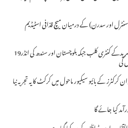
ہلے روزپنجاب کی دونوں انڈر 19 ٹیمیں(سنٹرل اور سدرن) کے درمیان میچ قذافی اسٹیڈیم
اسی طرح ناردرن اور خیبرپختونخوا کی انڈر19 ٹیمیں مریدکے کنٹری کلب جبکہ بلوچستان اور سندھ کی انڈر19
ں گی
رکٹرز کے بائیو سیکیور ماحول میں کرکٹ کا یہ تجربہ نیا
آمد کیا جائے گا