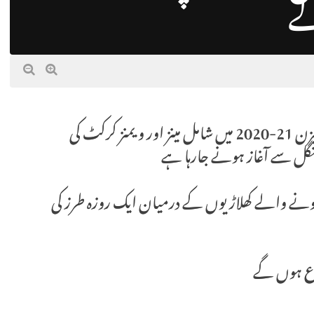
ے
اسلام آباد (عبداللہ اسجد) پاکستان کے ڈومیسٹک سیزن 21-2020 میں شامل مینز اور ویمنز کرکٹ کی
گل سے آغاز ہونے جارہا ہے
2 یا اس کے بعد پیدا ہونے والے کھلاڑیوں کے درمیان ایک روزہ طرز کی