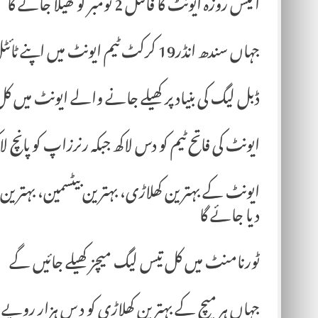
ڈبل لیگ کی بنیاد پر کھیلے جانے والے ایونٹ میں ک
ایونٹ کی فاتح ٹیم کو دس لاکھ جبکہ رنرزاپ کو پانچ 
ایونٹ کے بہترین کھلاڑی، بہترین بیٹسمین، بہترین 
دیا جائے گا
ٹورنامنٹ میں کل تیس لیگ میچز کھیلے جائیں گے
جہاں ہر میچ کے بہترین کھلاڑی کو د س ہزار روپے 