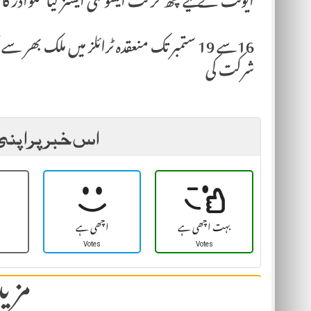
ایونٹ کے لیے چھ کرکٹ ایسوسی ایشنز کیاسکواڈز کا ا
شرکت کی
اس خبر پر اپنی
بہت اچھی ہے
اچھی ہے
Votes
Votes
مزید