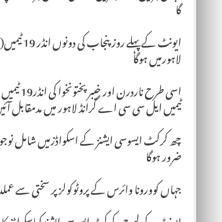
گا
‎ایونٹ کے پ
لاہورمیں ہوگا
ٹیمیں ایل سی سی اے گرانڈ لاہور میں مدمقابل آئی
چھ کرکٹ ایسوسی ایشنز کے اسکواڈزمیں شامل نوجوان ک
ضرور ہوگا
جہاں کوورونا وائرس کے پروٹوکولز پر سختی سے عملدر