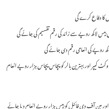
ل بیس لاکھ روپے سے زائد کی رقم تقسیم کی جائے گی
لاکھ روپے کی انعامی رقم دی جائے گی
وکٹ کیپر اور بہترین بالر کو پچاس پچاس ہزار روپے انعام
اور مین آف دی فائنل کو بیس ہزار روپے انعام دیا جائے