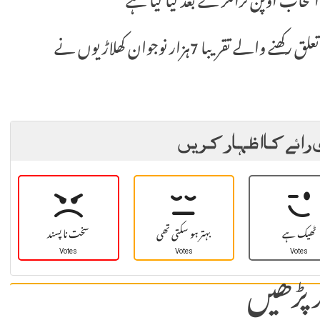
نتخاب اوپن ٹرائلز کے بعد کیا گیا ہے
16سے 19 ستمبر تک منعقدہ ٹرائلز میں ملک بھر سے تعلق رکھنے والے تقریبا 7ہزار نوجوان کھلاڑیوں نے
 رائے کا اظہار کریں
ٹھیک ہے
بہتر ہو سکتی تھی
سخت نا پسند
Votes
Votes
Votes
 پڑھیں