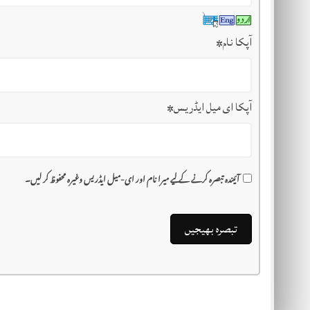
آپکا نام
*
آپکا ای میل ایڈریس
*
آئیندہ تبصرہ کرنے کے لیے میرا نام اور ای-میل ایڈریس وغیرہ محفوظ کر لیں۔