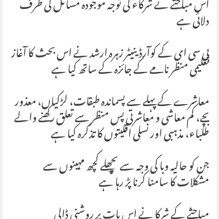
اس مباحثے نے شرکاء کی توجہ موجودہ مسائل کی طرف
دلائی ہے
پی سی ای کے کوآرڈینیٹر زہرہ ارشد نے اس بحث کا آغاز
تعلیمی منظر نامے کے جائزہ کے ساتھ کیا ہے
معاشرے کے پہلے سے پسماندہ طبقات، لڑکیاں، معذور
بچے، کم معاشی و معاشرتی پس منظر سے تعلق رکھنے والے
طلباء، مذہبی اور نسلی اقلیتوں کا تذکرہ کیا ہے
جن کو حالیہ وبا کی وجہ سے پچھلے کچھ مہینوں سے
مشکلات کا سامنا کرنا پڑ رہا ہے
مباحثے کے شرکا نے اس بات پر روشنی ڈالی