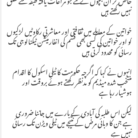
خاص کر ان بچوں کے لئے جو مراعات یافتہ طبقہ سے تعلق
نہیں رکھتے ہیں
خواتین کے معاملے میں ثقافتی اور معاشرتی رکاوٹیں لڑکیوں
کو اور خواتین کی کسی بھی قسم کی انفارمیشن ٹیکنالوجی تک
رسائی کو محدود کرتی ہیں
انہوں نے کہا کہ اگرچہ حکومت کا ٹیلی اسکول کا اقدام
منتخب شدہ میڈیم کو مدنظر رکھتے ہوئے بروقت اور
ہوشیار رہا ہے
لیکن اس طلبہ کی آبادی کے بارے میں جاننا ضروری
ہے جن کا وبائی مرض کے نتیجے میں ٹیلی ویڑن تک رسائی
نہیں ہے