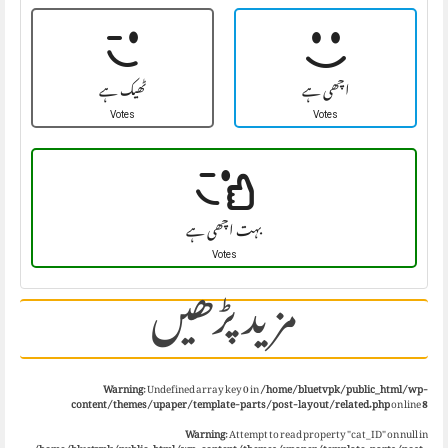
اچھی ہے
ٹھیک ہے
Votes
Votes
بہت اچھی ہے
Votes
مزید پڑھیں
Warning
: Undefined array key 0 in
/home/bluetvpk/public_html/wp-
content/themes/upaper/template-parts/post-layout/related.php
on line
8
Warning
: Attempt to read property "cat_ID" on null in