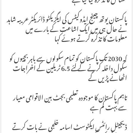
مسائل کا تذکرہ کیا گیا ہے
پاکستان یوتھ چینج ایڈوکیٹس کی ایگزیکٹو ڈائریکٹر عریبہ شاہد
نے حال ہی میں ایک اشاعت کے بارے میں
معلومات کا تذکرہ کرتے ہوئے کہا
کہ 2030 تک پاکستان کو تمام سکولوں سے باہر بچیوں کو
سکول داخلہ کرنے کے لئے 6.5 ٹریلین کے اخراجات
اٹھانے پڑیں گے
تاہم پاکستان کا موجودہ تعلیمی بجٹ بین الاقوامی معیار
سے بہت کم ہے
ڈیجیٹل رائٹس ایکٹوسٹ اسامہ خلجی نے بات کرتے