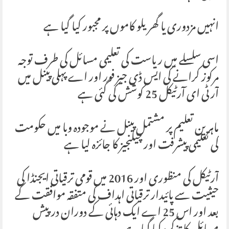
انہیں مزدوری یا گھریلو کاموں پر مجبور کیا گیا ہے
اسی سلسلے میں ریاست کی تعلیمی مسائل کی طرف توجہ
مرکوز کرانے کی ایس ڈی جیز فور اور اے پہلی پینل میں
آر ٹی ای آرٹیکل 25 کوشش کی گئی ہے
ماہرین تعلیم پر مشتمل پینل نے موجودہ وبا میں حکومت
کی تعلیمی پیشرفت اور چیلنجیز کا جائزہ لیا ہے
آرٹیکل کی منظوری اور 2016 میں قومی ترقیاتی ایجنڈا کی
حیثیت سے پائیدار ترقیاتی اہداف کی متفقہ موافقت کے
بعد اور اس 25 اے ایک دہائی کے دوران درپیش