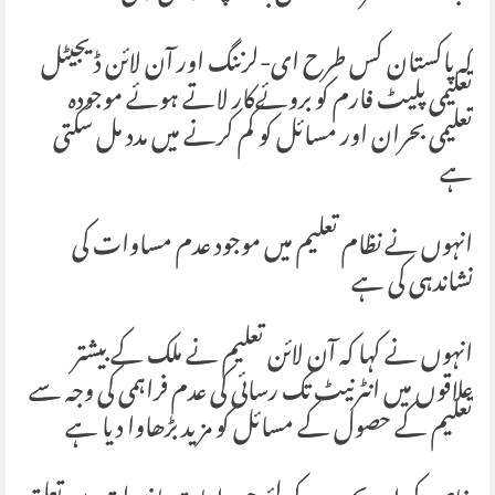
کہ پاکستان کس طرح ای-لرننگ اور آن لائن ڈیجیٹل
تعلیمی پلیٹ فارم کو بروئےکار لاتے ہوئے موجودہ
تعلیمی بحران اور مسائل کو کم کرنے میں مدد مل سکتی
ہے
انہوں نے نظام تعلیم میں موجود عدم مساوات کی
نشاندہی کی ہے
انہوں نے کہا کہ آن لائن تعلیم نے ملک کے بیشتر
علاقوں میں انٹرنیٹ تک رسائی کی عدم فراہمی کی وجہ سے
تعلیم کے حصول کے مسائل کو مزید بڑھاوا دیا ہے