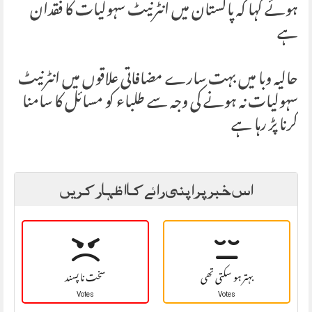
ہوئے کہا کہ پاکستان میں انٹرنیٹ سہولیات کا فقدان
ہے
حالیہ وبا میں بہت سارے مضافاتی علاقوں میں انٹرنیٹ
سہولیات نہ ہونے کی وجہ سے طلباء کو مسائل کا سامنا
کرنا پڑ رہا ہے
اس خبر پر اپنی رائے کا اظہار کریں
بہتر ہو سکتی تھی
سخت نا پسند
Votes
Votes