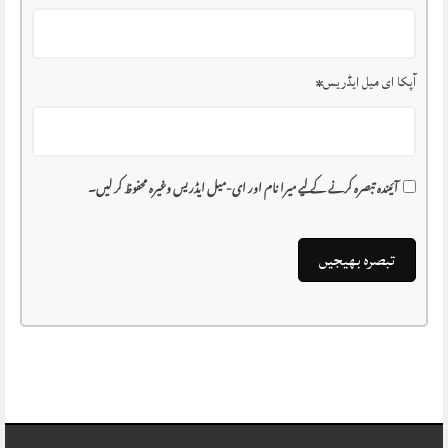
آپکا ای میل ایڈریس
*
آئیندہ تبصرہ کرنے کے لیے میرا نام اور ای-میل ایڈریس وغیرہ محفوظ کر لیں۔