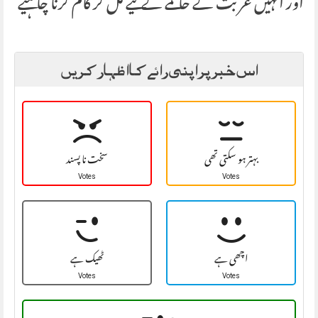
اور انہیں غر بت کے خا تمے کے لیے مل کر کام کرنا چا ہیے
اس خبر پر اپنی رائے کا اظہار کریں
بہتر ہو سکتی تھی
سخت نا پسند
Votes
Votes
اچھی ہے
ٹھیک ہے
Votes
Votes