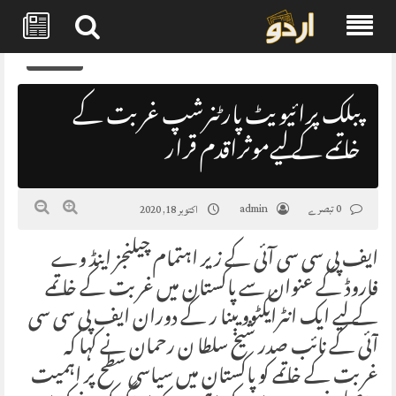
Skip
0
to
content
پبلک پرائیویٹ پارٹنرشپ غربت کے
خاتمے کے لیےموثراقدم قرار
0 تبصرے
admin
اکتوبر 18, 2020
ایف پی سی سی آئی کے زیر اہتمام چیلنجز اینڈ وے
فاروڈ کے عنوان سے پاکستان میں غر بت کے خا تمے
کے لیے ایک انٹرایکٹوویبنا ر کے دوران ایف پی سی سی
آئی کے نائب صدر شیخ سلطا ن رحمان نے کہا کہ
غربت کے خاتمے کو پاکستان میں سیاسی سطح پر اہمیت