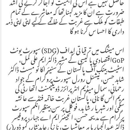
حاصل نہیں ہے اس کی اہمیت کو اجاگر کرنے کی اشد
ضرورت ہے ان کا مزید کہنا تھا کہ معاشرے کے تمام
طبقات کو ملک سے غر بت کے خا تمے کے لیے اپنی اپنی ذمہ
داری کا احسا س کرنا ہو گا
اس میٹنگ میں تر قیا تی اہداف (SDG) سپورٹ یونٹ
GoPاقتصادی پا لیسی کے مشیر ڈاکٹر ایم علی کمل،
اسٹیٹ بینک آف پاکستان کے سنیئر اکا نو مسٹ ڈاکٹر
شاہد حسن، نیشنل رورل سپورٹ پروگرام کے جواد
رحمانی، سمال میڈیم انٹرپرائزز ڈویلپمنٹ اتھا رٹی کی
مریم انس گا نائی، پاکستان غر بت خاتمہ فنڈ سے عا ئشہ
سلمیٰ اور شہر یا ر شا ہد، فو کل پر سن بینظیر انکم سپورٹ
پرگرام سے مدیحہ حسن، انجینئر ایم اے جبار، پروفیسر
ڈاکٹر عبدالجبار ما ہر معاشیا ت، نا زلی عابد نثار، کمو ڈور(ر)