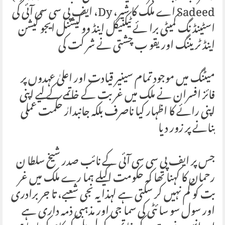
Sadeed اے ملک کا شیر، Dy، ایف پی سی سی آئی کی
اسٹینڈ نگ کمیٹی برا ئے ٹیکنیکل اینڈ ووکیشنل ایجو کیشن
اینڈ ٹر یننگ اور یقو ب چشتی نے شر کت کی
میٹنگ میں موجود تمام سینیر قیادت اور اعلیٰ عہدوں پر
فائز افسران نے ملک میں غربت کے خاتمے کے لیے اپنی
اپنی رائے کا اظہار کیا ناصرف بلکہ جانبدارٰ حکمت عملی
بنانے پر زور دیا
جس پر ایف پی سی سی آئی کے نائب صدر شیخ سلطا ن
رحمان کا کہنا تھا کہ حکومت اکیلے ہما رے ملک میں غر
بت کو کم نہیں کر سکتی ہے لہذا یہ نجی شعبے، تا جر برادری
اور سول سو سا ئٹی کی سما جی اور مذہبی ذمہ داری ہے