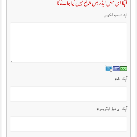
آپکا ای میل ایڈریس شائع نہیں کیا جائے گا
اپنا تبصرہ لکھیں
آپکا نام
*
آپکا ای میل ایڈریس
*