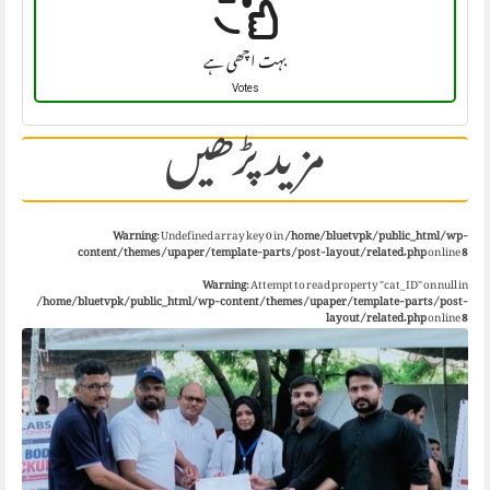
بہت اچھی ہے
Votes
مزید پڑھیں
Warning
: Undefined array key 0 in
/home/bluetvpk/public_html/wp-
content/themes/upaper/template-parts/post-layout/related.php
on line
8
Warning
: Attempt to read property "cat_ID" on null in
/home/bluetvpk/public_html/wp-content/themes/upaper/template-parts/post-
layout/related.php
on line
8