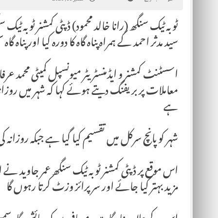
ٹوبہ ٹیک سنگھ (رانا خالد محمود) ڈپٹی کمشنر ٹوبہ ٹیک 
سید مدثر احمد کے ہمراہ پناہ گاہ کا دورہ کیا اور پناہ گ
اسسٹنٹ کمشنر و ایڈمنسٹریٹر میونسپل کمیٹی محمد عر
معاملات پر بریفنگ دیتے ہوئے کہا کہ شہر میں روزانہ کی ب
ہے
شہر کو پانچ سرکل میں تقسیم کیا گیا ہے جبکہ روزانہ کی 
اس موقع پر ڈپٹی کمشنر ٹوبہ ٹیک سنگھ عمر جاوید نے
مزید بہتر کیا جائے اور سرپرائز وزٹ کرتا رہوں گا