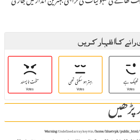
میت کھانے کی سہولیات کی فراہمی بہترین انداز میں جاری
 رائے کا اظہار کریں
ٹھیک ہے
بہتر ہو سکتی تھی
سخت نا پسند
Votes
Votes
Votes
 پڑھیں
Warning
: Undefined array key 0 in
/home/bluetvpk/public_html/