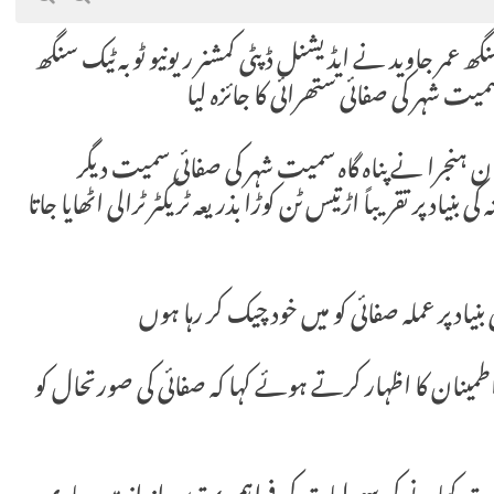
سنگھ عمر جاوید نے ایڈیشنل ڈپٹی کمشنر ریونیو ٹوبہ ٹیک سنگھ
اہ سمیت شہر کی صفائی ستھرائی کا جائزہ لیا
فان ہنجرا نے پناہ گاہ سمیت شہر کی صفائی سمیت دیگر
نیاد پر تقریباً اڑتیس ٹن کوڑا بذریعہ ٹریکٹر ٹرالی اٹھایا جاتا
بنیاد پر عملہ صفائی کو میں خود چیک کر رہا ہوں
 اطمینان کا اظہار کرتے ہوئے کہا کہ صفائی کی صورتحال کو