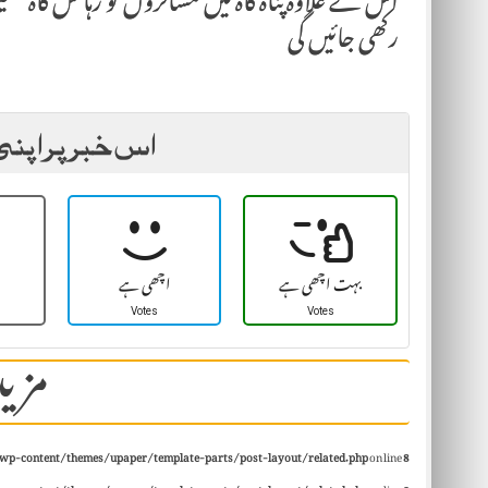
اس کے علاوہ پناہ گاہ میں مسافروں کو رہائش گاہ س
رکھی جائیں گی
اس خبر پر اپنی
بہت اچھی ہے
اچھی ہے
Votes
Votes
مزید
wp-content/themes/upaper/template-parts/post-layout/related.php
on line
8