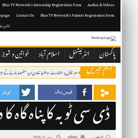
Skip
Blue TV Network’s Internship Registration Form
Audios & Videos
to
content
epage
Contact Us
Blue TV Network’s Painter Registration Form
کالم و ت
پاکستان
انٹرنیشنل
اسلام آباد
خواتین و شوبز
اہم خبریں
ستان اور کویت نے مشرقِ وسطیٰ کی صورتحال پر مشاورت، دوطرفہ تعاون مزید مضبوط بنانے کے عزم کا اظہار
فیس بک
ٹویٹر
ڈی سی ٹوبہ کا پناہ گاہ کا 
0 تبصرے
admin
ستمبر 11, 2020