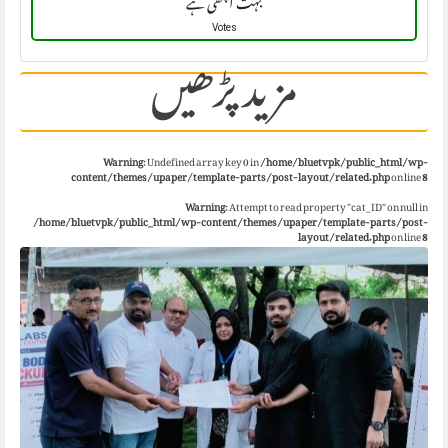
بہت اچھی ہے
Votes
مزید پڑھیں
Warning
: Undefined array key 0 in
/home/bluetvpk/public_html/wp-
content/themes/upaper/template-parts/post-layout/related.php
on line
8
Warning
: Attempt to read property "cat_ID" on null in
/home/bluetvpk/public_html/wp-content/themes/upaper/template-parts/post-
layout/related.php
on line
8