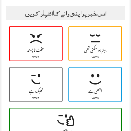
اس خبر پر اپنی رائے کا اظہار کریں
بہتر ہو سکتی تھی
سخت نا پسند
Votes
Votes
اچھی ہے
ٹھیک ہے
Votes
Votes