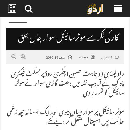
Skip
0
to
content
کار کی ٹکر سے موٹرسائیکل سوار جاں بحق
0 تبصرے
admin
ستمبر 16, 2020
راولپنڈی (وجاہت حسین) چکری روڈ پر بسکٹ فیکٹری
چوک کے قریب نشہ میں دھت گاڑی سوار نے موٹر
سائیکل کو ٹکر مار دی
موٹر سائیکل پر سوار میاں بیوی اور ایک 4 سالہ بچہ زخمی
حالت میں ہسپتال منتقل کر دیے گئے