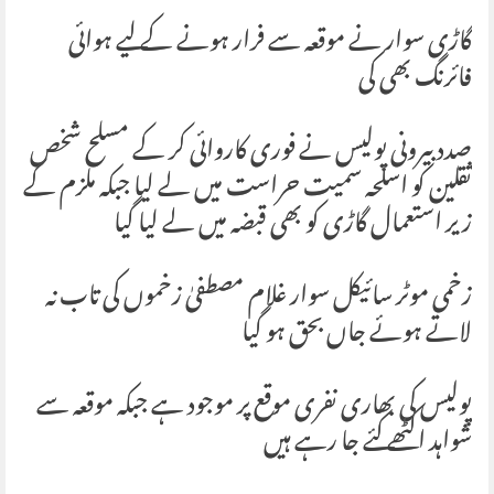
گاڑی سوار نے موقعہ سے فرار ہونے کے لیے ہوائی
فائرنگ بھی کی
صدد بیرونی پولیس نے فوری کاروائی کر کے مسلح شخص
ثقلین کو اسلحہ سمیت حراست میں لے لیا جبکہ ملزم کے
زیر استعمال گاڑی کو بھی قبضہ میں لے لیا گیا
زخمی موٹر سائیکل سوار غلام مصطفیٰ زخموں کی تاب نہ
لاتے ہوئے جاں بحق ہو گیا
پولیس کی بھاری نفری موقع پر موجود ہے جبکہ موقعہ سے
شواہد اکٹھے کئے جا رہے ہیں