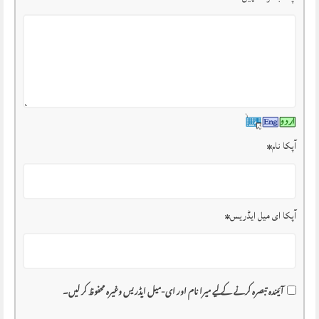
آپکا نام
*
آپکا ای میل ایڈریس
*
آئیندہ تبصرہ کرنے کے لیے میرا نام اور ای-میل ایڈریس وغیرہ محفوظ کر لیں۔