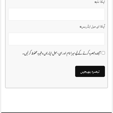
آپکا نام
*
آپکا ای میل ایڈریس
*
آئیندہ تبصرہ کرنے کے لیے میرا نام اور ای-میل ایڈریس وغیرہ محفوظ کر لیں۔