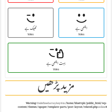
اچھی ہے
ٹھیک ہے
Votes
Votes
بہت اچھی ہے
Votes
مزید پڑھیں
Warning
: Undefined array key 0 in
/home/bluetvpk/public_html/wp-
content/themes/upaper/template-parts/post-layout/related.php
on line
8