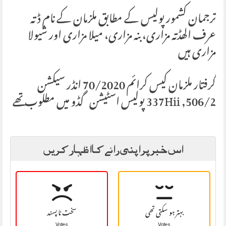
ترجمان کشمور پولیس کے مطابق ملزمان کے نام ڈتہ
عرف الھڈتہ مزاری، بنہ مزاری، میلا مزاری اور شیولا
مزاری ہیں
گرفتار ملزمان کیس کرائم 70/2020 انڈر سیکشن
506/2, 337Hii پولیس اسٹیشن گڈو میں مطلوب تھے
اس خبر پر اپنی رائے کا اظہار کریں
بہتر ہو سکتی تھی
سخت نا پسند
Votes
Votes