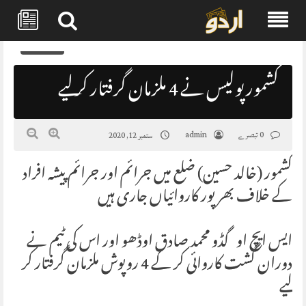
Skip
0
to
content
کشمور پولیس نے 4 ملزمان گرفتار کر لیے
0 تبصرے
admin
ستمبر 12, 2020
کشمور (خالد حسین) ضلع میں جرائم اور جرائم پیشہ افراد
کے خلاف بھرپور کاروائیاں جاری ہیں
ایس ایچ او گڈو محمد صادق اوڈھو اور اس کی ٹیم نے
دوران گشت کاروائی کر کے 4 روپوش ملزمان گرفتار کر
لیے