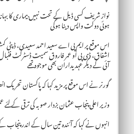
نواز شریف کسی ڈیل کے تحت نہیں بیماری کا بہانہ 
ہوئی دولت واپس دینا ہوگی
اس موقع پر ایم پی اے سعید احمد سعیدی، ڈپٹی کمشن
اشفاق، ڈی پی او عمر فاروق سمیت ڈسٹرکٹ فٹبال 
آئی کے دیگر عہدیداران بھی موجود تھے
گورنر نے اس موقع پر مزید کہا کہ پاکستان تحریک ا
وزیر اعلی پنجاب عثمان بزدار صوبہ کی ترقی کے لئے 
انہوں نے کہا کہ آئندہ تین سال کے اندر پنجاب کے ہ