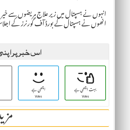
انہوں نے ہسپتال میں زیر علاج مریضوں سے خیر
انھوں نے ہسپتال کے بورڈ آف گورنرز کے اجلا
اس خبر پر اپنی
بہت اچھی ہے
اچھی ہے
Votes
Votes
مزید