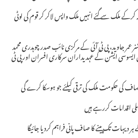
کرکے ملک سے گئے انہیں ملک واپس لاکر کر قوم کی لوٹی
ر عمر جاوید، پی ٹی آئی کے مرکزی نائب صدر چوہدری محمد
ایسوسی ایشن کے عہدیداران سرکاری افسران اور پی ٹی
نصاف کی حکومت ملک کی ترقی کیلئے جو ہوسکا کرے گی
عملی اقدامات کررہے ہیں
ر دیہات تک پینے کا صاف پانی فراہم کردیا جائیگا