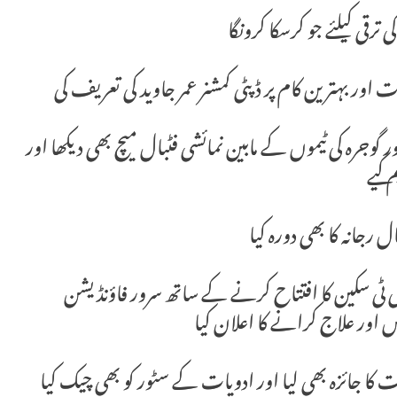
ترقی کیلئے جو کرسکا کرونگا
ت اور بہترین کام پر ڈپٹی کمشنر عمر جاوید کی تعریف کی
گوجرہ کی ٹیموں کے مابین نمائشی فٹبال میچ بھی دیکھا اور
 کیے
 رجانہ کا بھی دورہ کیا
ر سی ٹی سکین کا افتتاح کرنے کے ساتھ سرور فاؤنڈیشن
اور علاج کرانے کا اعلان کیا
ت کا جائزہ بھی لیا اور ادویات کے سٹور کو بھی چیک کیا