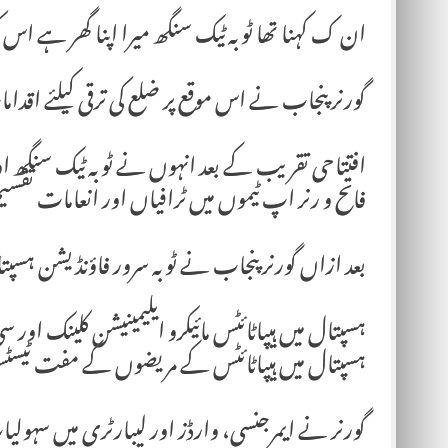
ان ک کہنا تھا ٹوبہ ٹیک سنگھ میرا اپنا گھر ہے اس کی 
گورنر پنجاب نے اس موقع پر ضلع کی ترقی کیلئے اقداما
افتتاحی تقریب کے بعد انہوں نے ٹوبہ ٹیک سنگھ اور 
فاتح و رنر اپ ٹیموں میں ٹرافیاں اور انعامات تقسیم
بعد ازاں گورنر پنجاب نے ٹوبہ سرور فاؤنڈیشن ہسپتال
ہسپتال میں ہیپاٹائٹس مائیکرو ایلیمینیشن کلینک او
ہسپتال میں ہیپاٹائٹس کے مریضوں کے مفت ٹیسٹس 
گورنر نے ایمرجنسی، وارڈز اور لیبارٹری میں سہولیا