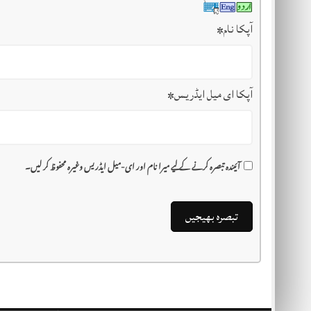
آپکا نام
*
آپکا ای میل ایڈریس
*
آئیندہ تبصرہ کرنے کے لیے میرا نام اور ای-میل ایڈریس وغیرہ محفوظ کر لیں۔