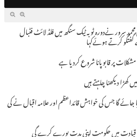
ی محمد سرور نےدورہ ٹوبہ ٹیک سنگھ میں فلڈ لائٹ فٹبال
 گفتگو کرتے ہوئےکہا
کلات پر قابو پانا شروع کردیا ہے
ں کھڑا دیکھنا چاہتے ہیں
ا جائے گا جس کی خواہش قائداعظم اور علامہ اقبال نے کی
ی قیادت میں حکومت اپنی مدت پورے کرے گی