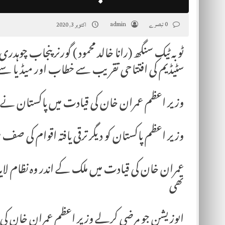
0 تبصرے
admin
اکتوبر 3, 2020
ٹوبہ ٹیک سنگھ (رانا خالد محمود ) گورنر پنجاب چوہدر
سٹیڈیم کی افتتاحی تقریب سے خطاب اور میڈیا سے
وزیر اعظم عمران خان کی قیادت میں پاکستان نے مش
وزیر اعظم پاکستان کو دیگر ترقی یافتہ اقوام کی صف می
عمران خان کی قیادت میں ملک کے اندر وہ نظام لای
تھی
اپوزیشن جو مرضی کرلے وزیر اعظم عمران خان ک