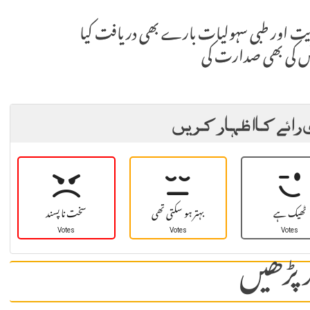
یت اور طبی سہولیات بارے بھی دریافت کیا
س کی بھی صدارت کی
 رائے کا اظہار کریں
ٹھیک ہے
بہتر ہو سکتی تھی
سخت نا پسند
Votes
Votes
Votes
 پڑھیں