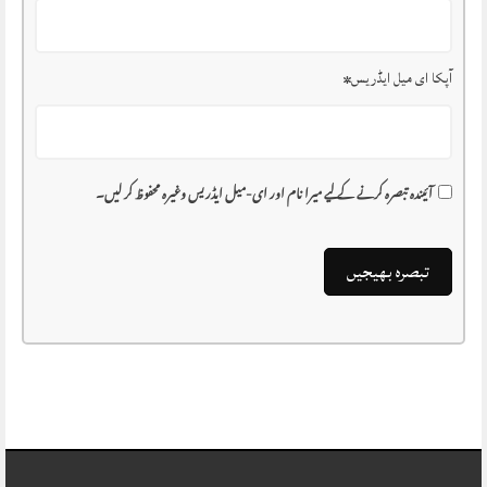
آپکا ای میل ایڈریس
*
آئیندہ تبصرہ کرنے کے لیے میرا نام اور ای-میل ایڈریس وغیرہ محفوظ کر لیں۔