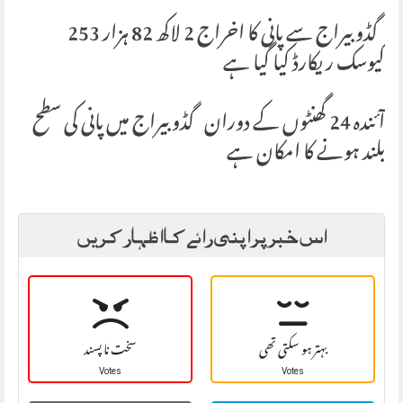
گڈو بیراج سے پانی کا اخراج 2 لاکھ 82 ہزار 253
کیوسک ریکارڈ کیا گیا ہے
آئندہ 24 گھنٹوں کے دوران گڈو بیراج میں پانی کی سطح
بلند ہونے کا امکان ہے
اس خبر پر اپنی رائے کا اظہار کریں
بہتر ہو سکتی تھی
سخت نا پسند
Votes
Votes