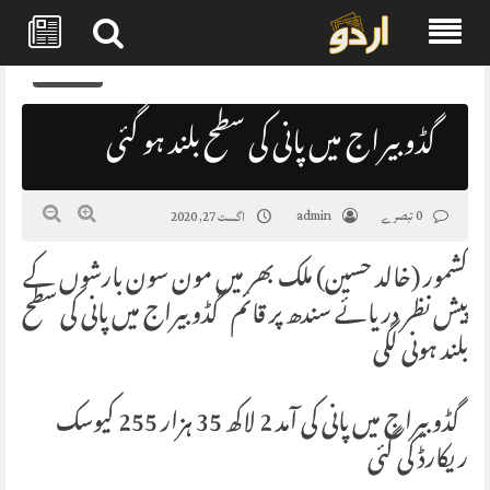
Skip
0
to
content
گڈو بیراج میں پانی کی سطح بلند ہو گئی
0 تبصرے
admin
اگست 27, 2020
کشمور (خالد حسین) ملک بھر میں مون سون بارشوں کے
پیش نظر دریائے سندھ پر قائم گڈو بیراج میں پانی کی سطح
بلند ہونی لگی
گڈو بیراج میں پانی کی آمد 2 لاکھ 35 ہزار 255 کیوسک
ریکارڈ کی گئی