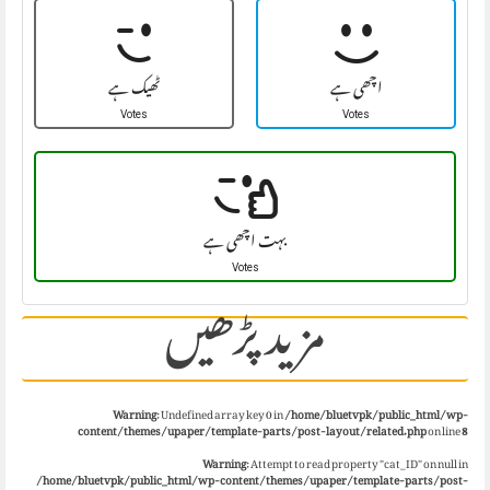
اچھی ہے
ٹھیک ہے
Votes
Votes
بہت اچھی ہے
Votes
مزید پڑھیں
Warning
: Undefined array key 0 in
/home/bluetvpk/public_html/wp-
content/themes/upaper/template-parts/post-layout/related.php
on line
8
Warning
: Attempt to read property "cat_ID" on null in
/home/bluetvpk/public_html/wp-content/themes/upaper/template-parts/post-