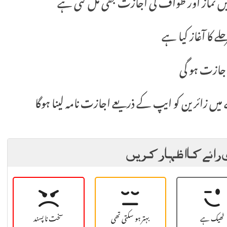
میں نماز اور طواف کی اجازت بھی مل گئی ہے
ا آغاز کیا ہے
اجازت ہو گی
ں زائرین کو ایپ کے ذریعے اجازت نامہ لینا ہوگا
 رائے کا اظہار کریں
ٹھیک ہے
بہتر ہو سکتی تھی
سخت نا پسند