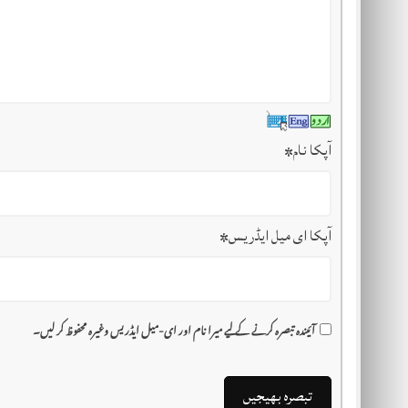
آپکا نام
*
آپکا ای میل ایڈریس
*
آئیندہ تبصرہ کرنے کے لیے میرا نام اور ای-میل ایڈریس وغیرہ محفوظ کر لیں۔