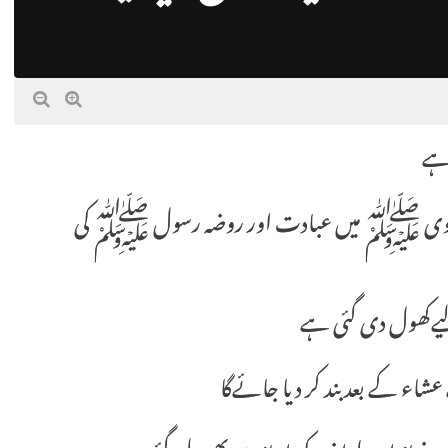
 ہے
مسجد نبوی ﷺ میں عبادت اور روضہ رسول ﷺ کی
لیےکھول دی گئی ہے
عشاء کے بعد بند کر دیا جائےگا