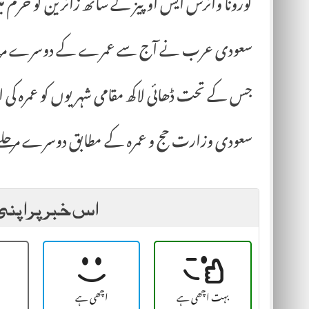
کورونا وائرس ایس اوپیز کے ساتھ زائرین کو حرم 
سعودی عرب نے آج سے عمرے کے دوسرے مرحلے ک
جس کے تحت ڈھائی لاکھ مقامی شہریوں کو عمرہ کی 
سعودی وزارت حج و عمرہ کے مطابق دوسرے مرحلے می
اس خبر پر اپنی
بہت اچھی ہے
اچھی ہے