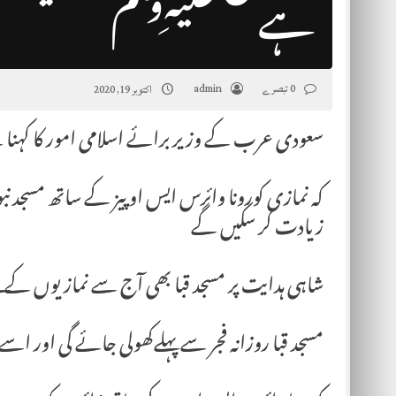
ہے
0 تبصرے
admin
اکتوبر 19, 2020
سعودی عرب کے وزیر برائے اسلامی امور کا کہنا
کہ نمازی کورونا وائرس ایس او پیز کے ساتھ 
زیادت کر سکیں گے
شاہی ہدایت پر مسجد قبا بھی آج سے نمازیوں کے 
مسجد قبا روزانہ فجر سے پہلےکھولی جائے گی اور اسے 