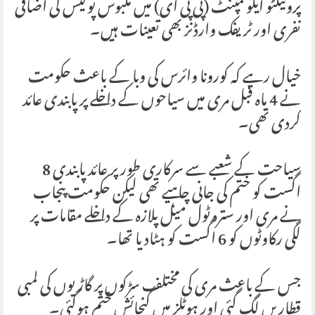
پروٹیکٹو ایکوئمپنٹ (پی پی ای) میں ملبوس پولیس کی اضافی
نفری اور ٹریفک وارڈنز بھی تعینات ہیں۔
خیال رہے کہ کورونا وائرس کی وبا کے باعث حکومت
نے 4 ماہ قبل مری میں سیاحوں کے داخلے پر پابندی عائد
کردی تھی۔
سیاحت کے شعبے سے سرکاری طور پر عائد پابندی 8
اگست کو ختم کی جانی چاہیے تھی لیکن حکومت پنجاب
نے مری اور سترہ ٹول میل پلازہ کے داخلے مقامات پر
لگی رکاوٹوں کو 6 اگست کو ہٹادیا تھا۔
جس کے باعث مری کی مختلف سڑکوں پر گاڑیوں کی لمبی
قطاریں لگ گئی اور ہوٹلز میں گنجائش ختم ہوگئی۔