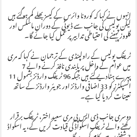
انہوں نے کہا کہ کورونا وائرس کے کیسز بھلے کم ہوگئے ہیں
لیکن پولیس کی جانب سے ڈیوٹی کے دوران ماسکس اور
گلووز پہننے کی احتیاطی تدابیر پر عمل کیا جائے گا۔
ٹریفک پولیس کے راولپنڈی کے ترجمان نے کہا کہ مری
میں عوام کے داخل پر پابندی نافذ کرنے والے 7
پہرے ہٹادیے گئے ہیں جبکہ 96 ٹریفک وارڈنز بشمول 11
انسپکٹرز کو 33 اضافی وارڈنز اور جویئر وارڈنز کے ساتھ
تعینات کردیا گیا ہے۔
دوسری جانب ڈی ایس پی مری سعید اختر، ٹریفک برقرار
رکھنے والے ٹریفک اسکواڈ کی قیادت کریں گے، یہ اسکواڈ