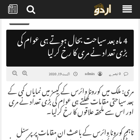
Skip
0
to
content
4 ماہ بعد سیاحت بحال ہوتے ہی عوام کی
بڑی تعداد نے مری کا رخ کرلیا
0 تبصرے
admin
اگست 19, 2020
مری: ملک میں کورونا وائرس کے کیسز میں نمایاں کمی کے
بعد سیاحتی مقامات کھلتے ہی عوام کی بڑی تعداد نے مری
اور اس سے ملحقہ علاقوں کا رخ کرلیا۔
تاہم کورونا وائرس کے باعث ان مقامات پر پرسنل