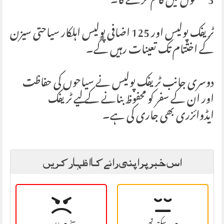
3 شفٹوں میں کام کرے گا۔
ٹریفک پولیس اور 125 اضافی پولیس اہلکار سیاحتی سیزن
کے اختتام تک تعینات رہیں گے۔
دوسری جانب ٹریفک پولیس نے سیاحوں کی حفاظت
اور ان کے سفر کو محفوظ بنانے کے لیے ٹریفک
ایڈوائزری بھی جاری کی ہے۔
اس خبر پر اپنی رائے کا اظہار کریں