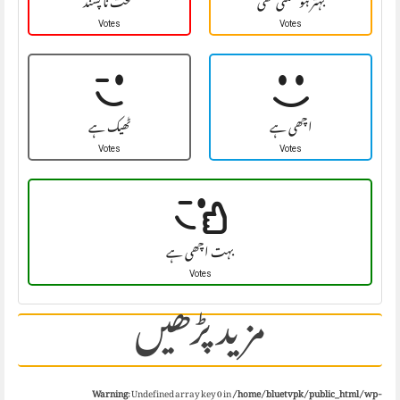
بہتر ہو سکتی تھی
سخت نا پسند
Votes
Votes
اچھی ہے
ٹھیک ہے
Votes
Votes
بہت اچھی ہے
Votes
مزید پڑھیں
Warning
: Undefined array key 0 in
/home/bluetvpk/public_html/wp-