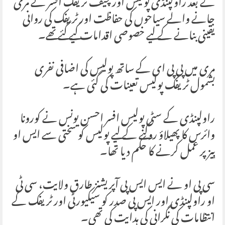
کے بعد راولپنڈی پولیس اور چیف ٹریفک افسر نے مری
جانے والے سیاحوں کی حفاظت اور ٹریفک کی روانی
یقینی بنانے کے لیے خصوصی اقدامات کیے گئے تھے۔
مری میں پی پی ای کے ساتھ پولیس کی اضافی نفری
بشمول ٹریفک پولیس تعینات کی گئی ہے۔
راولپنڈی کے سٹی پولیس افسر احسن یونس نے کورونا
وائرس کا پھیلاؤ روکنے کے لیے پولیس کو سختی سے ایس او
پیز پر عمل کرنے کا حکم دیا تھا۔
سی پی او نے ایس ایس پی آپریشنز طارق ولایت، سی ٹی
او راولپنڈی اور ایس پی صدر کو سیکیورٹی اور ٹریفک کے
انتظامات کی نگرانی کی ہدایت کی تھی۔