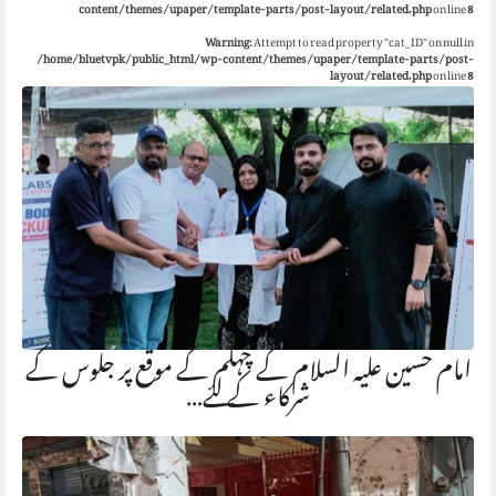
content/themes/upaper/template-parts/post-layout/related.php
on line
8
Warning
: Attempt to read property "cat_ID" on null in
/home/bluetvpk/public_html/wp-content/themes/upaper/template-parts/post-
layout/related.php
on line
8
امام حسین علیہ السلام کے چہلم کے موقع پر جلوس کے
شرکاء کے لئے…