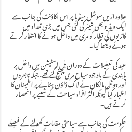
علاوہ ازیں سوشل میڈیا پر اس اکاؤنٹ کی جانب سے
ایک ویڈیو بھی شیئر کی گئی جس میں بڑی تعداد میں
گاڑیوں کی قطار کو مری میں داخل ہونے کا انتظار کرتے
ہوئے دیکھا گیا۔
عید کی تعطیلات کے دوران ہل اسٹیشن میں داخل پر
پابندی کے باوجود سیاح مری پہنچ گئے تھے، جبکہ تاجروں
اور ہوٹل مالکان نے لاک ڈاؤن ہٹانے پر اطمینان کا
اظہار کیا کیونکہ اکثر افراد سیاحت کے شعبے پر انحصار
کرتے ہیں۔
حکومت کی جانب سے سیاحتی مقامات کھولنے کے فیصلے