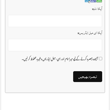
آپکا نام
*
آپکا ای میل ایڈریس
*
آئیندہ تبصرہ کرنے کے لیے میرا نام اور ای-میل ایڈریس وغیرہ محفوظ کر لیں۔