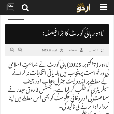
Skip
0
to
content
لاہور ہائی کورٹ کا بڑا فیصلہ :
0 تبصرے
admin
اکتوبر 8, 2025
لاہور (7اکتوبر،2025) ہائی کورٹ نے جماعت اسلامی
کی درخواست پر پنجاب میں بلدیاتی انتخابات نہ کرانے
کے معاملے پر ایڈووکیٹ جنرل پنجاب اور چیف
سیکریٹری کو طلب کر لیا ہے۔ جسٹس فاروق حیدر نے
سماعت کی اور وفاقی حکومت کو بھی اس معاملے میں اپنا
کردار ادا کرنے کی تاکید کی۔