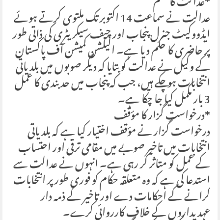
*عدالت کا حکم
عدالت نے سماعت 14 اکتوبر تک ملتوی کرتے ہوئے
ایڈووکیٹ جنرل پنجاب اور چیف سیکریٹری کی ذاتی طور
پر حاضری کا حکم دیا ہے۔ الیکشن کمیشن آف پاکستان
کے وکیل نے عدالت کو بتایا کہ دیگر صوبوں میں بلدیاتی
انتخابات ہو چکے ہیں، جب کہ پنجاب میں حد بندی کا عمل
3 بار مکمل کیا جا چکا ہے۔
*درخواست گزار کا مؤقف
درخواست گزار نے مؤقف اختیار کیا ہے کہ بلدیاتی
انتخابات میں تاخیر صوبے میں مقامی ترقی اور احتساب
کے عمل کو متاثر کر رہی ہے۔ انہوں نے عدالت سے
استدعا کی ہے کہ وہ متعلقہ حکام کو فوری طور پر انتخابات
کرانے کے احکامات دے اور تاخیر کے ذمہ دار
عہدیداروں کے خلاف کارروائی کرے۔