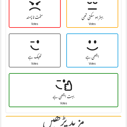
بہتر ہو سکتی تھی
سخت نا پسند
Votes
Votes
اچھی ہے
ٹھیک ہے
Votes
Votes
بہت اچھی ہے
Votes
مزید پڑھیں