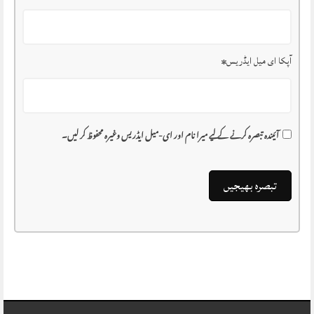
آپکا ای میل ایڈریس
*
آئیندہ تبصرہ کرنے کے لیے میرا نام اور ای-میل ایڈریس وغیرہ محفوظ کر لیں۔