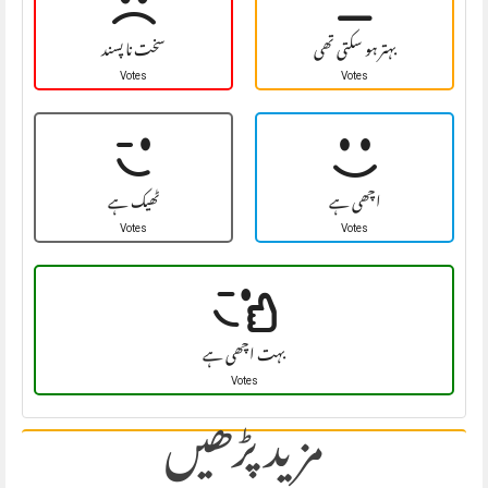
بہتر ہو سکتی تھی
سخت نا پسند
Votes
Votes
اچھی ہے
ٹھیک ہے
Votes
Votes
بہت اچھی ہے
Votes
مزید پڑھیں