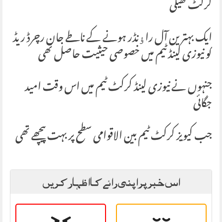
کرکٹ کھیلی
ایک بہترین آل راﺅنڈر ہونے کے ناطے جان رچرڈ ریڈ
کو نیوزی لینڈ ٹیم میں خصوصی حیثیت حاصل تھی
جنہوں نے نیوزی لینڈ کرکٹ ٹیم میں اس وقت امید
جگائی
جب کیویز کرکٹ ٹیم بین الاقوامی سطح پر بہت پیچھے تھی
اس خبر پر اپنی رائے کا اظہار کریں