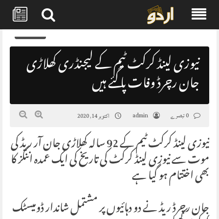
Skip
0
to
content
نیوزی لینڈ کرکٹ ٹیم کے لیجنڈری کھلاڑی
جان رچرڈ وفات پا گئے ہیں
0 تبصرے
admin
اکتوبر 14, 2020
نیوزی لینڈ کرکٹ ٹیم کے 92 سالہ کھلاڑی جان آر ریڈ کی
موت سے نیوزی لینڈ کرکٹ کی تاریخ کی ایک عمدہ اننگز کا
بھی اختتام ہو گیا ہے
جان رچرڈ ریڈ نے دو دہائیوں پر مشتمل شاندار ڈومیسٹک