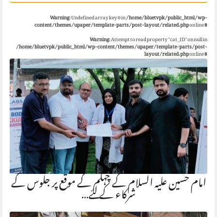
Warning
: Undefined array key 0 in
/home/bluetvpk/public_html/wp-
content/themes/upaper/template-parts/post-layout/related.php
on line
8
Warning
: Attempt to read property "cat_ID" on null in
/home/bluetvpk/public_html/wp-content/themes/upaper/template-parts/post-
layout/related.php
on line
8
امام حسین علیہ السلام کے چہلم کے موقع پر جلوس کے
شرکاء کے لئے…