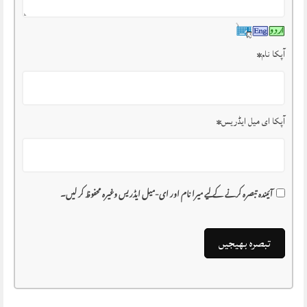
آپکا نام
*
آپکا ای میل ایڈریس
*
آئیندہ تبصرہ کرنے کے لیے میرا نام اور ای-میل ایڈریس وغیرہ محفوظ کر لیں۔