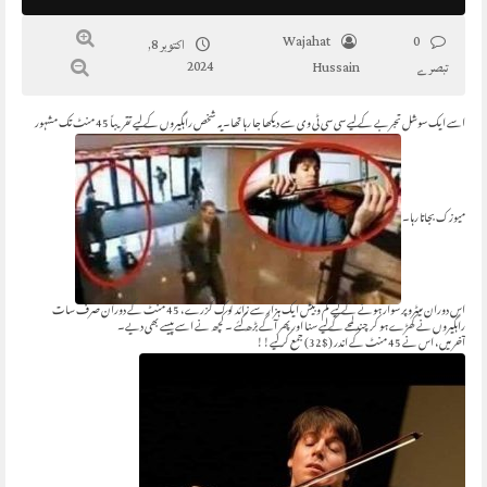
Wajahat
0
اکتوبر 8,
2024
تبصرے
Hussain
اسے ایک سوشل تجربے کے لیے سی سی ٹی وی سے دیکھا جا رہا تھا۔ یہ شخص راہگیروں کے لیے تقریباً 45 منٹ تک مشہور
میوزک بجاتا رہا۔
اس دوران میٹرو پر سوار ہونے کے لیے کم و بیش ایک ہزار سے زائد لوگ گزرے، 45 منٹ کے دوران صرف سات
‏راہگیروں نے کھڑے ہو کر چند لمحے کےلیے سنا اور پھر آگے بڑھ گئے ۔ کچھ نے اسے پیسے بھی دیے۔
آخر میں، اس نے 45 منٹ کے اندر ($32) جمع کر لیے!!