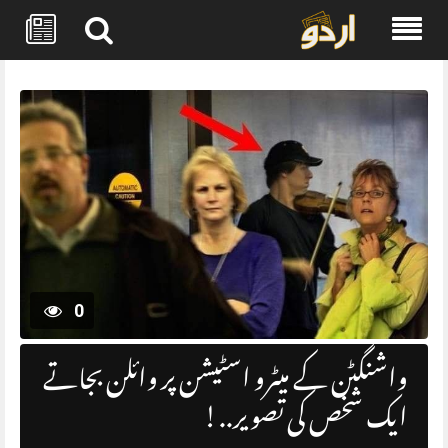
Skip
to
content
0
‏واشنگٹن کے میٹرو اسٹیشن پر وائلن بجاتے
ایک شخص کی تصویر..!