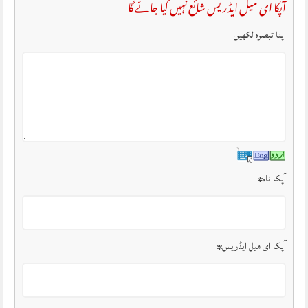
آپکا ای میل ایڈریس شائع نہیں کیا جائے گا
اپنا تبصرہ لکھیں
آپکا نام
*
آپکا ای میل ایڈریس
*