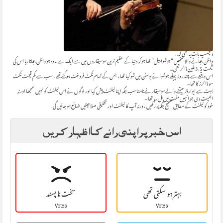
دلچسپ بات یہ تھی کہ..
وائلن بجانے والا شخص “جوشوا بیل” تھا جو کہ دنیا کے عظیم ترین موسیقاروں میں سے ایک ہے.. وہ جو وائلن بجاتا رہا ‏اس کی
قیمت 3.5 ملین ڈالر تھی…
اس واقعے سے چند روز پہلے جوشوا نے بوسٹن میں شو کیا تھا ، جس کے تمام ٹکٹ فروخت ہو گئے تھے ، سب سے کم قیمت ٹکٹ
سو ڈالرز کا تھا۔
بہت سے ایوارڈز جیتنے والے موسیقار نے نامناسب جگہ اپنا ٹیلنٹ پیش کیا اور لوگوں نے اس ٹیلنٹ کو نہیں ‏سمجھا اور نہ
اہمیت دی جو انہیں مفت میں مل رہا تھا۔
خود کو ٹیلنٹ کے مطابق صحیح جگہ پر رکھیں ، ورنہ آپ کا ٹیلنٹ اور تخلیقی صلاحیتیں ضائع ہو جائیں گی.
اس خبر پر اپنی رائے کا اظہار کریں
بہتر ہو سکتی تھی
سخت نا پسند
Votes
Votes