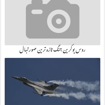
روس یوکرین جنگ تازہ ترین صورتہال