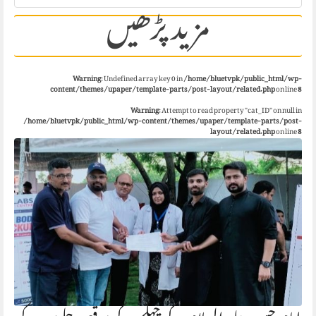
مزید پڑھیں
Warning
: Undefined array key 0 in
/home/bluetvpk/public_html/wp-
content/themes/upaper/template-parts/post-layout/related.php
on line
8
Warning
: Attempt to read property "cat_ID" on null in
/home/bluetvpk/public_html/wp-content/themes/upaper/template-parts/post-
layout/related.php
on line
8