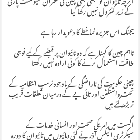
اگرچہ تائیوان کو کبھی بھی چین کی حکمران کمیونسٹ پارٹی
کے زیر کنٹرول نہیں رکھا گیا
بیجنگ اس جزیرہ نما خطے کا دعویدار رہا ہے
تاہم چین کا کہنا ہے کہ وہ تائیوان پر قبضے کے لیے فوجی
طاقت استعمال کرنے کا کوئی ارادہ نہیں رکھتا
چینی حکومت کی ناراضگی کے باوجود ٹرمپ انتظامیہ کے
تحت واشنگٹن اور تائی پے کے درمیان تعلقات قریب
تر بڑھ گئے ہیں
اگست میں امریکی صحت اور انسانی خدمات کے
سیکرٹری الیکس آذر ئے کئی دہائیوں میں تائیوان کا دورہ