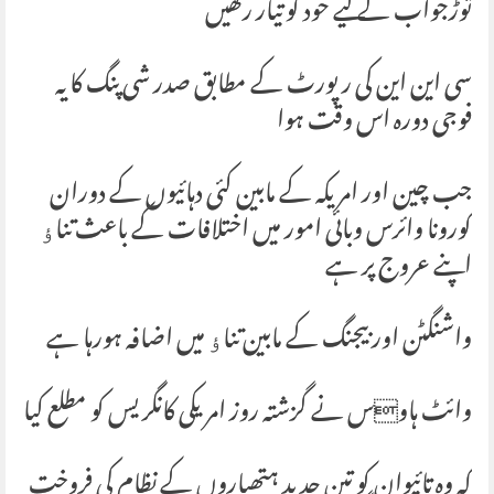
توڑجواب کے لیے خود کو تیار رکھیں
سی این این کی رپورٹ کے مطابق صدر شی پنگ کا یہ
فوجی دورہ اس وقت ہوا
جب چین اور امریکہ کے مابین کئی دہائیوں کے دوران
کورونا وائرس وبائی امور میں اختلافات کے باعث تناﺅ
اپنے عروج پر ہے
واشنگٹن اور بیجنگ کے مابین تناﺅ میں اضافہ ہورہا ہے
وائٹ ہاوس نے گزشتہ روز امریکی کانگریس کو مطلع کیا
کہ وہ تائیوان کو تین جدید ہتھیاروں کے نظام کی فروخت