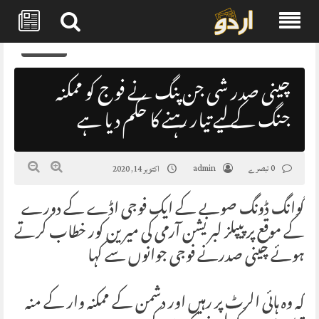
Skip
0
to
content
چینی صدر شی جن پنگ نے فوج کو ممکنہ
جنگ کے لیے تیار رہنے کا حکم دیا ہے
0 تبصرے
admin
اکتوبر 14, 2020
گوانگ ڈونگ صوبے کے ایک فوجی اڈے کے دورے
کے موقع پر پیپلز لبریشن آرمی کی میرین کور خطاب کرتے
ہوئے چینی صدرنے فوجی جوانوں سے کہا
کہ وہ ہائی الرٹ پر رہیں اور دشمن کے ممکنہ وار کے منہ