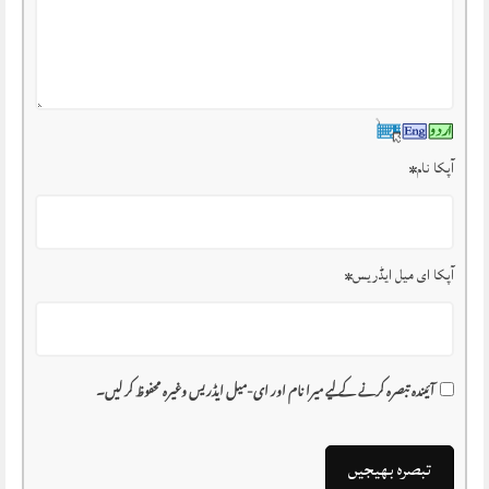
آپکا نام
*
آپکا ای میل ایڈریس
*
آئیندہ تبصرہ کرنے کے لیے میرا نام اور ای-میل ایڈریس وغیرہ محفوظ کر لیں۔