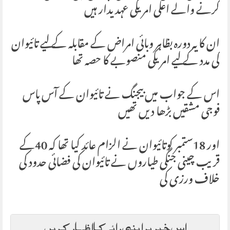
کرنے والے اعلی امریکی عہدیدار ہیں
ان کا یہ دورہ بظاہر وبائی امراض کے مقابلہ کے لیے تائیوان
کی مدد کے لیے امریکی منصوبے کا حصہ تھا
اس کے جواب میں بیجنگ نے تائیوان کے آس پاس
فوجی مشقیں بڑھا دیں تھیں
اور 18ستمبر کوتائیوان نے الزام عائد کیا تھا کہ 40کے
قریب چینی جنگی طیاروں نے تائیوان کی فضائی حدود کی
خلاف ورزی کی
اس خبر پر اپنی رائے کا اظہار کریں