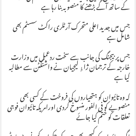
کے ساتھ آگے بڑھنے کا منصوبہ بنا رہا ہے
جس میں جدید اعلی متحرک آرٹلری راکٹ سسٹم بھی
شامل ہے
جس پربیجنگ کی جانب سے سخت ردعمل میں وزارت
خارجہ کے ترجمان ژاﺅ لیجیان نے واشنگٹن سے مطالبہ
کیا ہے
کہ وہ تائیوان کو ہتھیاروں کی فروخت کے کسی بھی
منصوبے کو فی الفور منسوخ کردی اورامریکہ تائیوان فوجی
تعلقات کو ختم کیا جائے