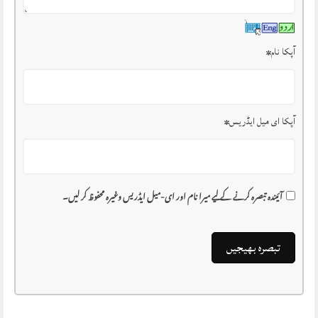
آپکا نام
*
آپکا ای میل ایڈریس
*
آئیندہ تبصرہ کرنے کے لیے میرا نام اور ای-میل ایڈریس وغیرہ محفوظ کر لیں۔