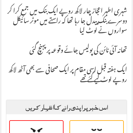
شہری اطہر اعجاز چار لاکھ روپے ایک بنک میں جمع کرا کر
دوسرے بنک پیدل جا رہا تھا کہ راستے میں موٹر سائیکل
سواروں نے لوٹ لیا
تھانہ آئی نائن کی پولیس جائے وقوعہ پر پہنچ گئی
ایک ہفتہ قبل اسی مقام پر ایک صحافی سے بھی آٹھ لاکھ
روپے لوٹ لیے گئے تھے
اس خبر پر اپنی رائے کا اظہار کریں