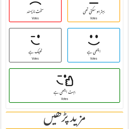
بہتر ہو سکتی تھی
سخت نا پسند
Votes
Votes
اچھی ہے
ٹھیک ہے
Votes
Votes
بہت اچھی ہے
Votes
مزید پڑھیں