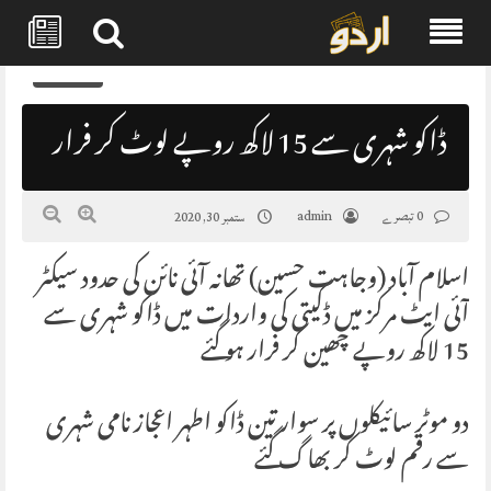
Skip
0
to
content
ڈاکو شہری سے 15 لاکھ روپے لوٹ کر فرار
0 تبصرے
admin
ستمبر 30, 2020
اسلام آباد (وجاہت حسین) تھانہ آئی نائن کی حدود سیکٹر
آئی ایٹ مرکز میں ڈکیتی کی واردات میں ڈاکو شہری سے
15 لاکھ روپے چھین کر فرار ہو گئے
دو موٹر سائیکلوں پر سوار تین ڈاکو اطہر اعجاز نامی شہری
سے رقم لوٹ کر بھاگ گئے