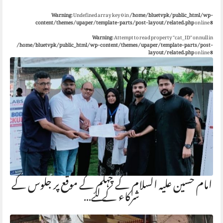
Warning
: Undefined array key 0 in
/home/bluetvpk/public_html/wp-
content/themes/upaper/template-parts/post-layout/related.php
on line
8
Warning
: Attempt to read property "cat_ID" on null in
/home/bluetvpk/public_html/wp-content/themes/upaper/template-parts/post-
layout/related.php
on line
8
امام حسین علیہ السلام کے چہلم کے موقع پر جلوس کے
شرکاء کے لئے…