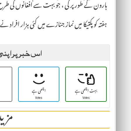
ہارون کے طور پر کی ، جو بہت سے افغانوں کی 
ہفتہ کو پکتیکا میں نماز جنازے میں کئی ہزار افراد 
اس خبر پر اپنی
بہت اچھی ہے
اچھی ہے
Votes
Votes
مزید