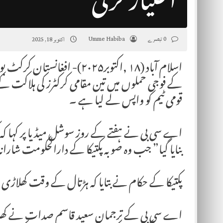
اختیار کرلی
0 تبصرے
Umme Habiba
اکتوبر 18, 2025
اسلام آباد (۱۸ ,اکتوبر۲۰۲۵)-
قومی ٹیم کو واپس لے لیا ہے ۔
اے سی بی نے ہفتے کے روز سوشل میڈیا پر کہا کہ 
بنایا گیا” جب وہ صوبہ پکتیکا کے دارالحکومت شارا
پکتیکا کے حکام نے بتایا کہ ہڑتال کے وقت کھلاڑی ایک گھر جا ر
اے سی بی کے ترجمان سعید قاسم صدات نے کھلاڑ