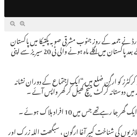
 افغانستان کرکٹ بورڈ نے جمعہ کے روز جنوب مشرقی صوبہ پکتیکا میں پاکستان
کے فوجی حملوں میں تین مقامی کرکٹرز کی ہلاکت کے بعد پاکستان میں اگلے ماہ ہونے والی ٹی 20 سیریز سے اپنی
کرکٹرز کو ارگن ضلع میں “ایک اجتماع کے دوران نشانہ
نہ میں دوستانہ کرکٹ میچ کھیل کر گھر واپس آئے ۔
ہے تھے جس میں 10 افراد ہلاک ہوئے ۔
یوں کی شناخت کبیر آغا ارگون ، سبگھت اللہ زرک اور