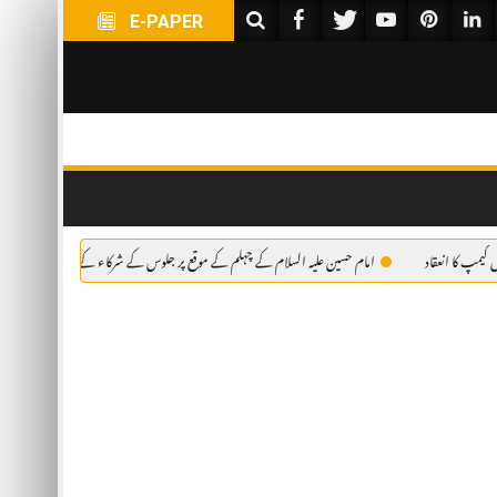
E-PAPER
د
امام حسین علیہ السلام کے چہلم کے موقع پر جلوس کے شرکاء کے لئے فری میڈیکل کیمپ کا انعقاد