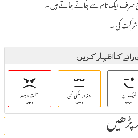
طرح صرف ایک نام سے جانے جاتے ہیں ۔
نے شرکت کی ۔
 رائے کا اظہار کریں
ٹھیک ہے
بہتر ہو سکتی تھی
سخت نا پسند
Votes
Votes
Votes
 پڑھیں