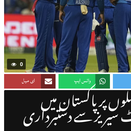
0
واٹس ایپ
ای میل
وں پر پاکستان میں
لی ٹی 20 کرکٹ سیریز سے دستبرداری