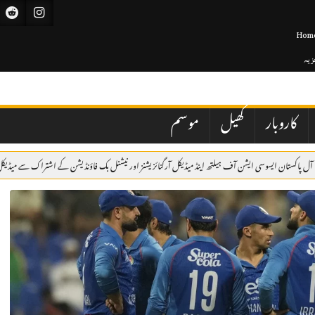
Hom
جزیہ
کاروبار
کھیل
موسم
سوسی ایشن آف ہیلتھ اینڈ میڈیکل آرگنائزیشنز اور نیشنل بک فاؤنڈیشن کے اشتراک سے میڈیکل کیمپ کا انعقا