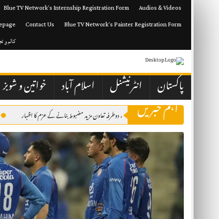
Skip
Blue TV Network’s Internship Registration Form
Audios & Videos
to
content
epage
Contact Us
Blue TV Network’s Painter Registration Form
کالم و ت
پاکستان
انٹرنیشنل
اسلام آباد
خواتین و شوبز
اہم خبریں
 وسطیٰ کی صورتحال پر مشاورت، دوطرفہ تعاون مزید مضبوط بنانے کے عزم کا اظہار
آل پاکستان ای