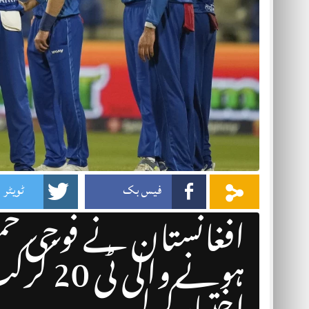
فیس بک
ٹویٹر
افغانستان نے فوجی حمل
ہونے وا