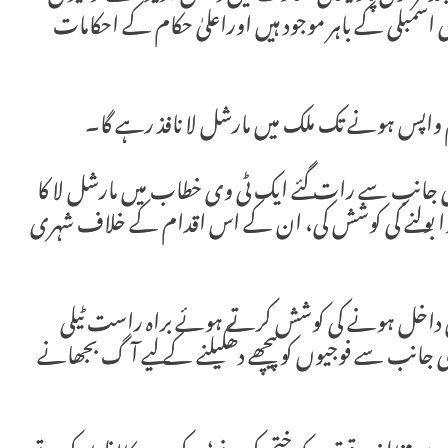
می اسمبلی کے باہر موجود ہیں اوراعلیٰ حکام کے احکامات
م واپس ہونے تک ملک میں مارشل لا نافذ رہے گا۔
ی جانب سے رات گئے ایک ٹی وی خطاب میں مارشل لا کا
ھاوا بولنے کی کوشش کی، ان کے اس اقدام کے خلاف شہری
ں داخل ہونے کی کوشش کرتے ہوئے براہ راست ٹیلی
 کی جانب سے فوجیوں کو پیچھے دھکیلنے کے لیے آگ بجھانے