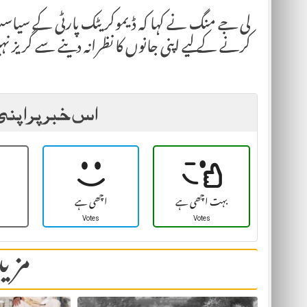
لی جے منگ نے کہا کہ ڈیموکریٹک پارٹی کے سی
کرنے کے لیے اپنی جانوں کا نظرانہ دینے سے گریز 
اس خبر پر اپنی
بہت اچھی ہے
اچھی ہے
Votes
Votes
مزید