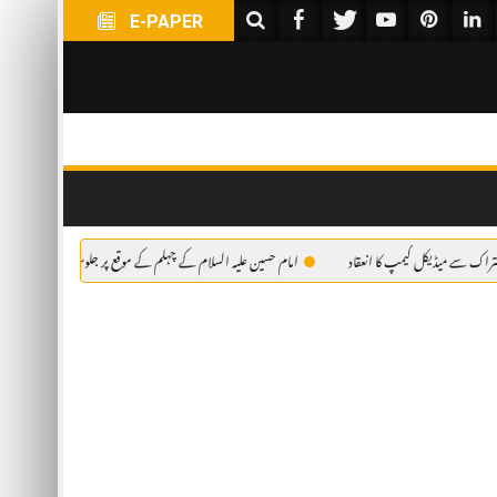
E-PAPER
مپ کا انعقاد
امام حسین علیہ السلام کے چہلم کے موقع پر جلوس کے شرکاء کے لئے فری میڈیکل کیمپ