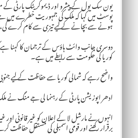
یون سک یول کے پیشرو اور ڈیموکریٹک پارٹی کے مو
پوسٹ میں کہا کہ ملک کی جمہوریت خطرے میں ہے، م
ہونے سے بچانے کے لیے تیزی سے کام کرے گی، 
دوسری جانب وائٹ ہاؤس کے ترجمان کا کہنا ہے کہ 
کوریا کی حکومت سے رابطے میں ہے۔
واضح رہے کہ شمالی کوریا سے حفاظت کے لیے جنوبی کوریا میں 28 ہزار 500 امریکی ف
ادھر اپوزیشن پارٹی کے رہنما لی جے منگ نے ملک میں
انہوں نے مارشل لا کے اعلان کو غیر قانونی اور غیر آ
برقرار رکھنے اور قومی اسمبلی کی مستقل حفاظت کرن