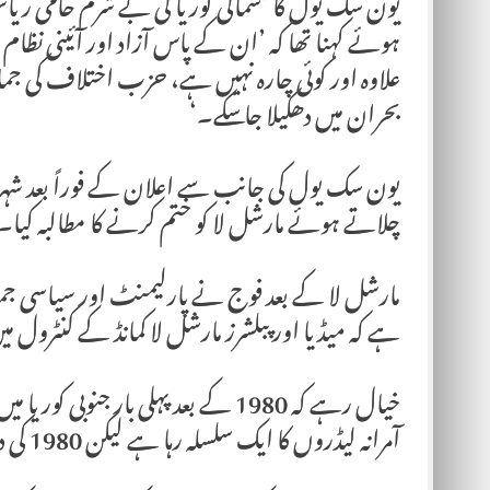
یون سک یول کا ’شمالی کوریا کی بے شرم حامی ری
ہوئے کہنا تھا کہ ’ان کے پاس آزاد اور آئینی نظا
علاوہ اور کوئی چارہ نہیں ہے، حزب اختلاف کی جماعت
بحران میں دھکیلا جا سکے۔‘
یون سک یول کی جانب سے اعلان کے فوراً بعد شہری
چلاتے ہوئے مارشل لا کو ختم کرنے کا مطالبہ کیا۔
مارشل لا کے بعد فوج نے پارلیمنٹ اور سیاسی جما
ہے کہ میڈیا اور پبلشرز مارشل لا کمانڈ کے کنٹرول
خیال رہے کہ 1980 کے بعد پہلی بار جنوب
آمرانہ لیڈروں کا ایک سلسلہ رہا ہے لیکن 1980 کی دہائی کے بعد ملک میں جمہوریت رہی ہے۔