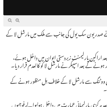
یا کی پارلیمنٹ نے صدر یون سک یول کی جانب سے ملک میں مارشل لا کے
د اراکین پارلیمنٹ زبردستی ایوان میں داخل ہوئے،
ریتی ووٹنگ سے مارشل لا کے خلاف بل منظور ہونے کے
۔
د مرکزی پارلیمانی عمارت میں داخل ہونیوالے فوجیوں