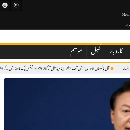
Hom
جزیہ
کاروبار
کھیل
موسم
ل پاکستان ایسوسی ایشن آف ہیلتھ اینڈ میڈیکل آرگنائزیشنز اور نیشنل بک فاؤنڈیشن کے اشتراک سے میڈیکل کی