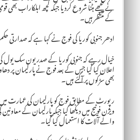
نے پیچھے ہٹنا شروع کردیا جبکہ کچھ اہلکاراب بھی قو
کے منتظر ہیں۔
ادھر جنوبی کوریا کی فوج نے کہا ہے کہ صدارتی حک
خیال رہے کہ جنوبی کوریا کے صدر یون سک یول ک
اعلان کیا گیا جس کے بعد فوج نے پارلیمان پر د
بھی سڑکوں پر آگئے ہیں۔
رپورٹ کے مطابق فوج کو پارلیمان کی عمارت می
ویژن فوٹیج میں دیکھا گیا جبکہ پارلیمان کے معاونین
والے آلات کا استعمال کیا گیا۔