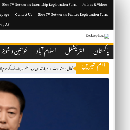
Skip
Blue TV Network’s Internship Registration Form
Audios & Videos
to
content
epage
Contact Us
Blue TV Network’s Painter Registration Form
کالم و ت
پاکستان
انٹرنیشنل
اسلام آباد
خواتین و شوبز
اہم خبریں
ویت نے مشرقِ وسطیٰ کی صورتحال پر مشاورت، دوطرفہ تعاون مزید مضبوط بنانے کے عزم کا اظہار
آ