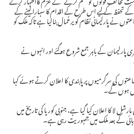
است مخالف قوتوں کو ختم کرنے‘ کے عزم کااظہار کرتے
م کے تحفظ کے لیے اس طرح کے اقدام کا سہارا لینے کے
وں نے پارلیمانی نظام کو یرغمال بنالیا ہے تاکہ ملک کو
 پارلیمان کے باہر جمع شروع ہوگئے اور انہوں نے
عتوں کی سرگرمیوں پر پابندی کا اعلان کرتے ہوئے کہا
 میں ہوں گے۔
ی کوریا میں مارشل لا کا اعلان کیا گیا ہے، جنوبی کوریا کی تاریخ میں