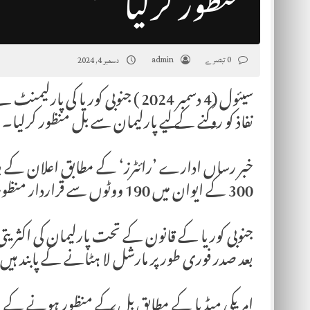
منظور کرلیا
0 تبصرے
admin
دسمبر 4, 2024
سیئول (4 دسمبر 2024 ) جنوبی کور
نفاذ کو روکنے کے لیے پارلیمان سے بل منظور کرلیا۔
خبر رساں ادارے ’رائٹرز‘ کے مطابق اعلان کے بع
300 کے ایوان میں 190 ووٹوں سے قراردار منظور ہونے کے بعد اسپیکر نے مارشل لا کو کالعدم قرار دیا۔
جنوبی کوریا کے قانون کے تحت پارلیمان کی اکث
بعد صدر فوری طور پر مارشل لا ہٹانے کے پابند ہیں
امریکی میڈیا کے مطابق بل کے منظور ہونے کے بع