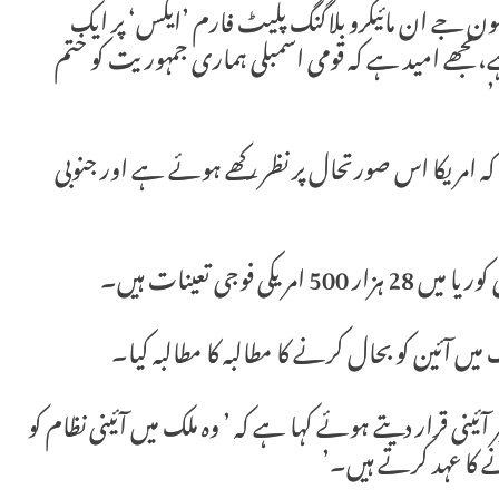
ن جے ان مائیکرو بلاگنگ پلیٹ فارم ’ایکس‘ پر ایک
جھے امید ہے کہ قومی اسمبلی ہماری جمہوریت کو ختم
’
امریکا اس صورتحال پر نظر رکھے ہوئے ہے اور جنوبی
وجی تعینات ہیں۔
 آئین کو بحال کرنے کا مطالبہ کا مطالبہ کیا۔
ئینی قرار دیتے ہوئے کہا ہے کہ ’ وہ ملک میں آئینی نظام کو
ے کا عہد کرتے ہیں۔’