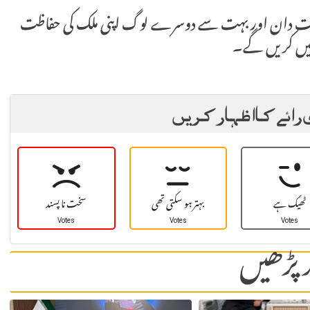
است دان اور بہت سے دوسرے لوگ اپنی ملک کی حفاظت
نہیں کریں گے۔
 رائے کا اظہار کریں
ٹھیک ہے
بہتر ہو سکتی تھی
سخت نا پسند
Votes
Votes
Votes
 پڑھیں