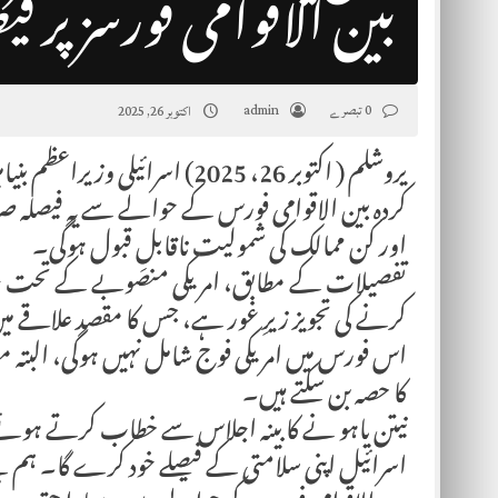
بین الاقوامی فورسز پر 
0 تبصرے
admin
اکتوبر 26, 2025
یروشلم ( اکتوبر 26، 2025) اسرائ
کردہ بین الاقوامی فورس کے حوالے سے یہ فیصلہ ص
اور کن ممالک کی شمولیت ناقابلِ قبول ہوگی۔
تفصیلات کے مطابق، امریکی منصوبے کے تحت غزہ
کرنے کی تجویز زیرِ غور ہے، جس کا مقصد علاقے میں 
اس فورس میں امریکی فوج شامل نہیں ہوگی، البتہ مص
کا حصہ بن سکتے ہیں۔
نیتن یاہو نے کابینہ اجلاس سے خطاب کرتے ہوئے 
اسرائیل اپنی سلامتی کے فیصلے خود کرے گا۔ ہم ن