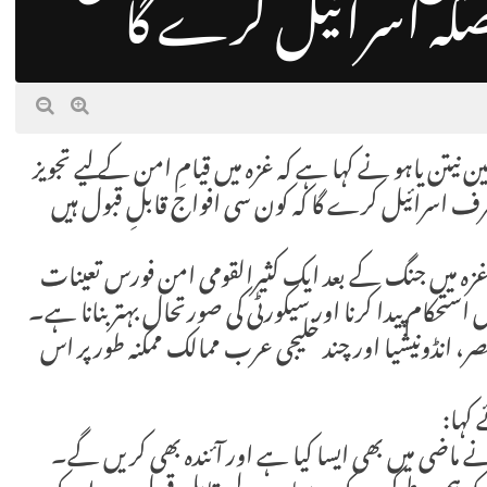
فیصلہ اسرائیل کرے گا
یلی وزیراعظم بنیامین نیتن یاہو نے کہا ہے کہ غزہ میں قیامِ امن کے لیے تجویز
رف اسرائیل کرے گا کہ کون سی افواج قابلِ قبول ہیں
 میں جنگ کے بعد ایک کثیرالقومی امن فورس تعینات
استحکام پیدا کرنا اور سیکورٹی کی صورتحال بہتر بنانا ہے۔
ر، انڈونیشیا اور چند خلیجی عرب ممالک ممکنہ طور پر اس
کہا:
ے ماضی میں بھی ایسا کیا ہے اور آئندہ بھی کریں گے۔