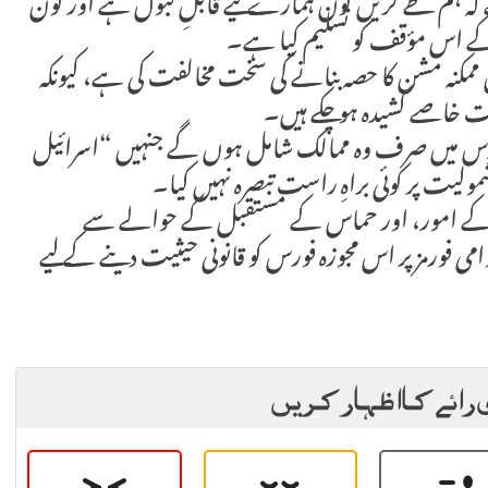
 کہ ہم طے کریں کون ہمارے لیے قابلِ قبول ہے اور کون
 کے اس مؤقف کو تسلیم کیا ہے۔
 ممکنہ مشن کا حصہ بنانے کی سخت مخالفت کی ہے، کیونکہ
ت خاصے کشیدہ ہو چکے ہیں۔
اس فورس میں صرف وہ ممالک شامل ہوں گے جنہیں “اسرائیل
شمولیت پر کوئی براہِ راست تبصرہ نہیں کیا۔
متی کے امور، اور حماس کے مستقبل کے حوالے سے
امی فورمز پر اس مجوزہ فورس کو قانونی حیثیت دینے کے لیے
 رائے کا اظہار کریں