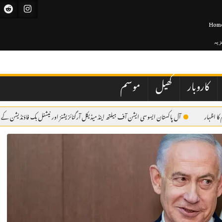
Hom
جزیہ
کاروبار
کھیل
موسم
آل پاکستان ایسوسی ایشن آف ہیلتھ اینڈ میڈیکل آرگنائزیشنز اور نیشنل بک فاؤنڈیشن کے اشتراک سے می