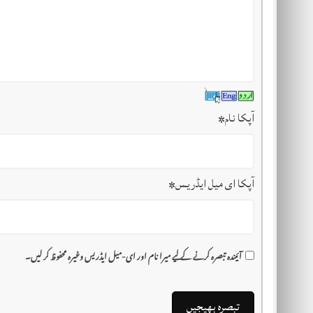
آپکا نام
*
آپکا ای میل ایڈریس
*
آئیندہ تبصرہ کرنے کے لیے میرا نام اور ای-میل ایڈریس وغیرہ محفوظ کر لیں۔