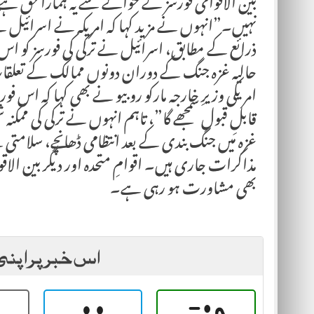
بین الاقوامی فورسز کے حوالے سے یہ ہمارا حق ہے
نہیں۔”انہوں نے مزید کہا کہ امریکہ نے اسرائیل
ذرائع کے مطابق، اسرائیل نے ترکی کی فورسز کو اس
حالیہ غزہ جنگ کے دوران دونوں ممالک کے تعلقا
امریکی وزیرِ خارجہ مارکو روبیو نے بھی کہا کہ 
قابلِ قبول سمجھے گا”، تاہم انہوں نے ترکی کی ممکنہ 
غزہ میں جنگ بندی کے بعد انتظامی ڈھانچے، سلا
مذاکرات جاری ہیں۔ اقوامِ متحدہ اور دیگر بین الاقو
بھی مشاورت ہو رہی ہے۔
اس خبر پر اپنی