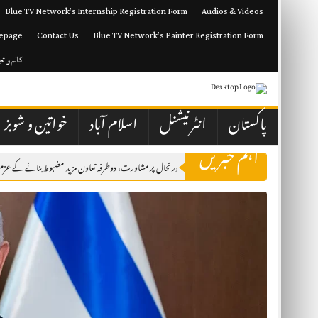
Skip
Blue TV Network’s Internship Registration Form
Audios & Videos
to
content
epage
Contact Us
Blue TV Network’s Painter Registration Form
کالم و ت
پاکستان
انٹرنیشنل
اسلام آباد
خواتین و شوبز
اہم خبریں
 اور کویت نے مشرقِ وسطیٰ کی صورتحال پر مشاورت، دوطرفہ تعاون مزید مضبوط بنانے کے عزم کا اظہار